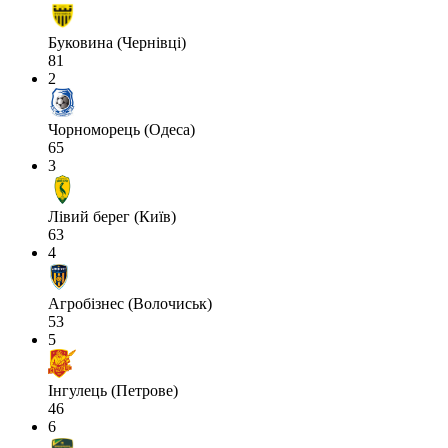
Буковина (Чернівці)
81
2
Чорноморець (Одеса)
65
3
Лівий берег (Київ)
63
4
Агробізнес (Волочиськ)
53
5
Інгулець (Петрове)
46
6