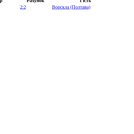
р
Рахунок
Гість
2:2
Ворскла (Полтава)