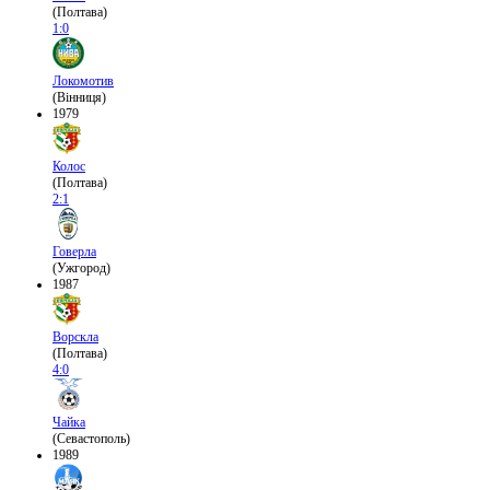
(Полтава)
1:0
Локомотив
(Вінниця)
1979
Колос
(Полтава)
2:1
Говерла
(Ужгород)
1987
Ворскла
(Полтава)
4:0
Чайка
(Севастополь)
1989