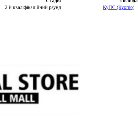
Стадія
Господа
2-й кваліфікаційний раунд
КуПС (Куопіо)