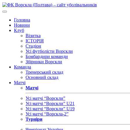
Головна
Новини
Клуб
Візитка
ІСТОРІЯ
Стадіон
Усі футболісти Ворскли
Бомбардири команди
Збірники Ворскли
Команда
Тренерський склад
Основний склад
Матчі
Матчі
Усі матчі “Ворскли”
Усі матчі “Ворскли” U21
Усі матчі “Ворскли” U19
Усі матчі “Ворскла-2”
Турніри
Чемпіонат України