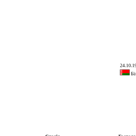
24.10.1
Бі