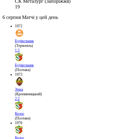
СК Металург (Запоріжжя)
19
6 серпня
Матчі у цей день
1972
Будівельник
(Тернопіль)
1:3
Будівельник
(Полтава)
1973
Зірка
(Кропивницький)
2:2
Колос
(Полтава)
1976
Колос