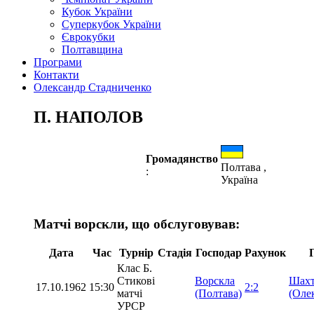
Кубок України
Суперкубок України
Єврокубки
Полтавщина
Програми
Контакти
Олександр Стадниченко
П. НАПОЛОВ
Громадянство
Полтава ,
:
Україна
Матчі ворскли, що обслуговував:
Дата
Час
Турнір
Стадія
Господар
Рахунок
Клас Б.
Стикові
Ворскла
Шахт
17.10.1962
15:30
2:2
матчі
(Полтава)
(Оле
УРСР