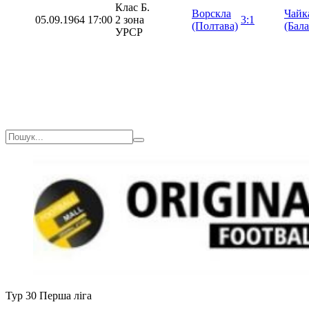
Клас Б.
Ворскла
Чайк
05.09.1964
17:00
2 зона
3:1
(Полтава)
(Бала
УРСР
Тур 30
Перша ліга