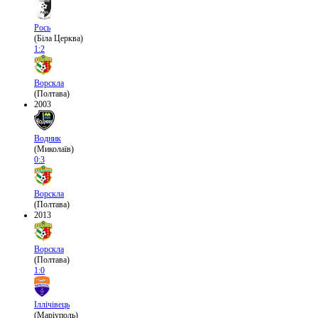
Рось
(Біла Церква)
1:2
Ворскла
(Полтава)
2003
Водник
(Миколаїв)
0:3
Ворскла
(Полтава)
2013
Ворскла
(Полтава)
1:0
Іллічівець
(Маріуполь)