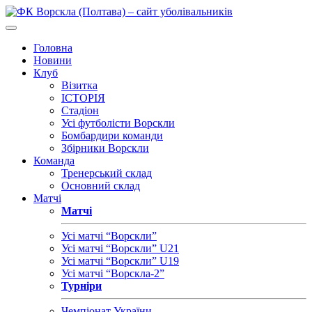
Головна
Новини
Клуб
Візитка
ІСТОРІЯ
Стадіон
Усі футболісти Ворскли
Бомбардири команди
Збірники Ворскли
Команда
Тренерський склад
Основний склад
Матчі
Матчі
Усі матчі “Ворскли”
Усі матчі “Ворскли” U21
Усі матчі “Ворскли” U19
Усі матчі “Ворскла-2”
Турніри
Чемпіонат України