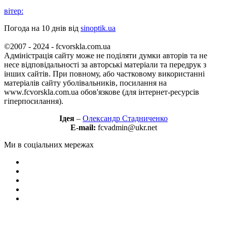
вітер:
Погода на 10 днів від
sinoptik.ua
©2007 - 2024 - fcvorskla.com.ua
Адміністрація сайту може не поділяти думки авторів та не
несе відповідальності за авторські матеріали та передрук з
інших сайтів. При повному, або частковому використанні
матеріалів сайту уболівальників, посилання на
www.fcvorskla.com.ua обов'язкове (для інтернет-ресурсів
гіперпосилання).
Ідея
–
Олександр Стадниченко
E-mail:
fcvadmin@ukr.net
Ми в соціальних мережах