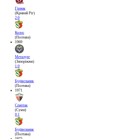
Гірник
(Кривий Ріг)
2:0
Колос
(Полтава)
1969
Металург
(Запоріжжя)
1:0
Будівельник
(Полтава)
1971
Спартак
(Суми)
0:1
Будівельник
(Полтава)
1975