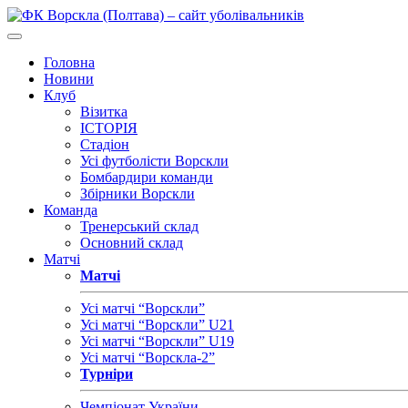
Головна
Новини
Клуб
Візитка
ІСТОРІЯ
Стадіон
Усі футболісти Ворскли
Бомбардири команди
Збірники Ворскли
Команда
Тренерський склад
Основний склад
Матчі
Матчі
Усі матчі “Ворскли”
Усі матчі “Ворскли” U21
Усі матчі “Ворскли” U19
Усі матчі “Ворскла-2”
Турніри
Чемпіонат України