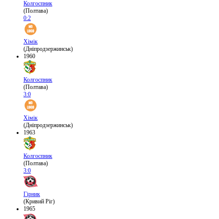
Колгоспник
(Полтава)
0:2
Хімік
(Дніпродзержинськ)
1960
Колгоспник
(Полтава)
3:0
Хімік
(Дніпродзержинськ)
1963
Колгоспник
(Полтава)
3:0
Гірник
(Кривий Ріг)
1965