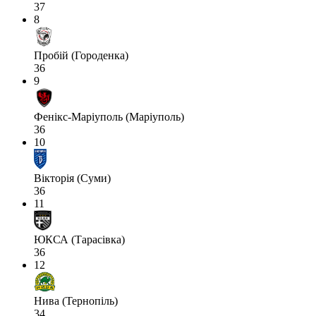
37
8
Пробій (Городенка)
36
9
Фенікс-Маріуполь (Маріуполь)
36
10
Вікторія (Суми)
36
11
ЮКСА (Тарасівка)
36
12
Нива (Тернопіль)
34