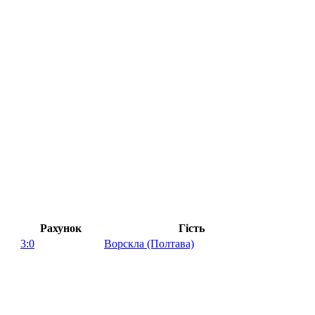
Рахунок
Гість
3:0
Ворскла (Полтава)