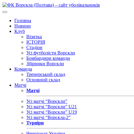
Головна
Новини
Клуб
Візитка
ІСТОРІЯ
Стадіон
Усі футболісти Ворскли
Бомбардири команди
Збірники Ворскли
Команда
Тренерський склад
Основний склад
Матчі
Матчі
Усі матчі “Ворскли”
Усі матчі “Ворскли” U21
Усі матчі “Ворскли” U19
Усі матчі “Ворскла-2”
Турніри
Чемпіонат України