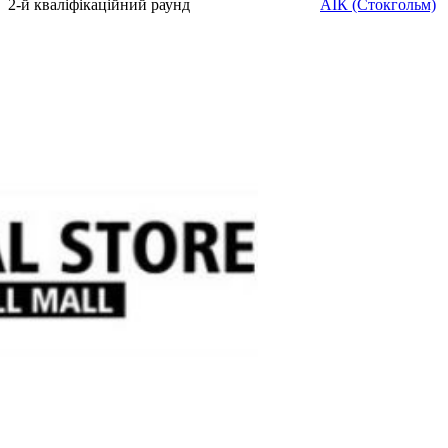
2-й кваліфікаційний раунд
АІК (Стокгольм)