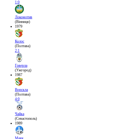
1:0
Локомотив
(Вінниця)
1979
Колос
(Полтава)
2:1
Говерла
(Ужгород)
1987
Ворскла
(Полтава)
4:0
Чайка
(Севастополь)
1989
Маяк