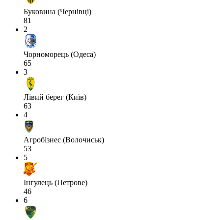
Буковина (Чернівці)
81
2
Чорноморець (Одеса)
65
3
Лівий берег (Київ)
63
4
Агробізнес (Волочиськ)
53
5
Інгулець (Петрове)
46
6