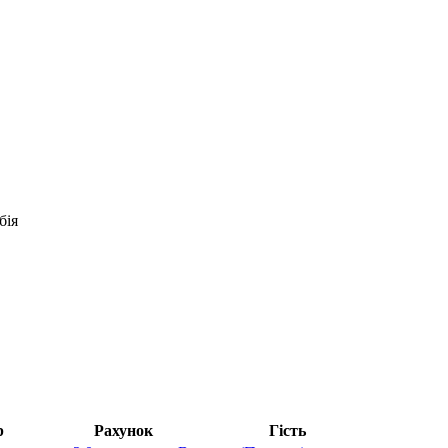
бія
р
Рахунок
Гість