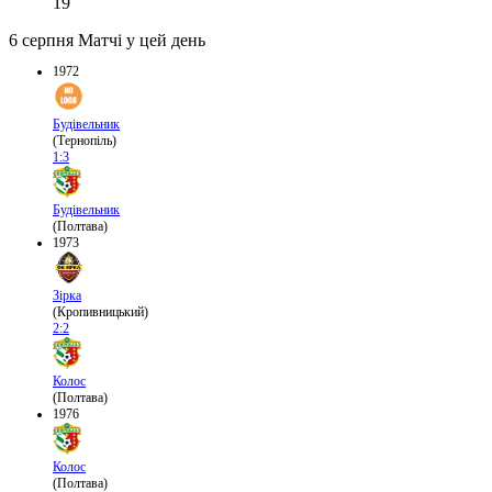
19
6 серпня
Матчі у цей день
1972
Будівельник
(Тернопіль)
1:3
Будівельник
(Полтава)
1973
Зірка
(Кропивницький)
2:2
Колос
(Полтава)
1976
Колос
(Полтава)