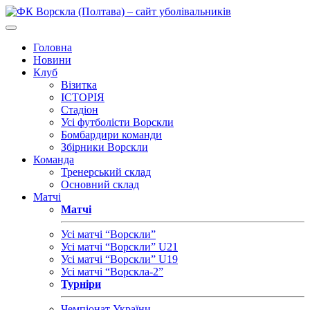
Головна
Новини
Клуб
Візитка
ІСТОРІЯ
Стадіон
Усі футболісти Ворскли
Бомбардири команди
Збірники Ворскли
Команда
Тренерський склад
Основний склад
Матчі
Матчі
Усі матчі “Ворскли”
Усі матчі “Ворскли” U21
Усі матчі “Ворскли” U19
Усі матчі “Ворскла-2”
Турніри
Чемпіонат України