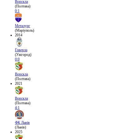
Ворскла
(Полтава)
0:1
Металург
(Маріуполь)
2014
Говерла
(Ужгород)
0:0
Ворскла
(Полтава)
2021
Ворскла
(Полтава)
4:1
ФК Львів
(Львів)
2025