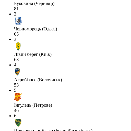
Буковина (Чернівці)
81
2
Чорноморець (Одеса)
65
3
Лівий берег (Київ)
63
4
Агробізнес (Волочиськ)
53
5
Інгулець (Петрове)
46
6
Прикарпаття-Благо (Івано-Франківськ)