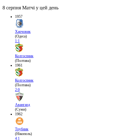
8 серпня
Матчі у цей день
1957
Харчовик
(Одеса)
1:1
Колгоспник
(Полтава)
1961
Колгоспник
(Полтава)
2:0
Авангард
(Суми)
1962
Трубник
(Нікополь)
4:1