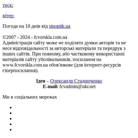
тиск:
вітер:
Погода на 10 днів від
sinoptik.ua
©2007 - 2024 - fcvorskla.com.ua
Адміністрація сайту може не поділяти думки авторів та не
несе відповідальності за авторські матеріали та передрук з
інших сайтів. При повному, або частковому використанні
матеріалів сайту уболівальників, посилання на
www.fcvorskla.com.ua обов'язкове (для інтернет-ресурсів
гіперпосилання).
Ідея
–
Олександр Стадниченко
E-mail:
fcvadmin@ukr.net
Ми в соціальних мережах