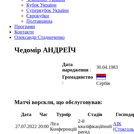
Кубок України
Суперкубок України
Єврокубки
Полтавщина
Програми
Контакти
Олександр Стадниченко
Чедомір АНДРЕЇЧ
Дата
30.04.1983
народження
:
Громадянство
:
Сербія
Матчі ворскли, що обслуговував:
Дата
Час
Турнір
Стадія
Господа
2-й
Ліга
АІК
27.07.2022
20:00
кваліфікаційний
Конференцій
(Стокголь
раунд