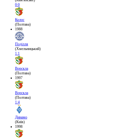
(Кам'янське)
0:0
Колос
(Полтава)
1988
Поділля
(Хмельницький)
1:1
Ворскла
(Полтава)
1997
Ворскла
(Полтава)
1:4
Динамо
(Київ)
1998