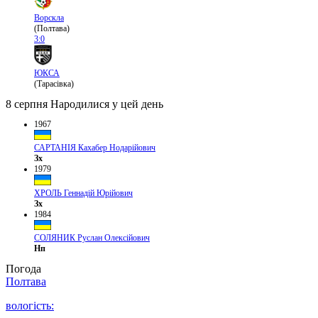
Ворскла
(Полтава)
3:0
ЮКСА
(Тарасівка)
8 серпня
Народилися у цей день
1967
САРТАНІЯ Кахабер Нодарійович
Зх
1979
ХРОЛЬ Геннадій Юрійович
Зх
1984
СОЛЯНИК Руслан Олексійович
Нп
Погода
Полтава
вологість: