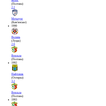
Колос
(Полтава)
2:2
Металург
(Кам'янське)
1990
Волинь
(Луцьк)
2:0
Ворскла
(Полтава)
1992
Нафтовик
(Охтирка)
3:2
Ворскла
(Полтава)
1993