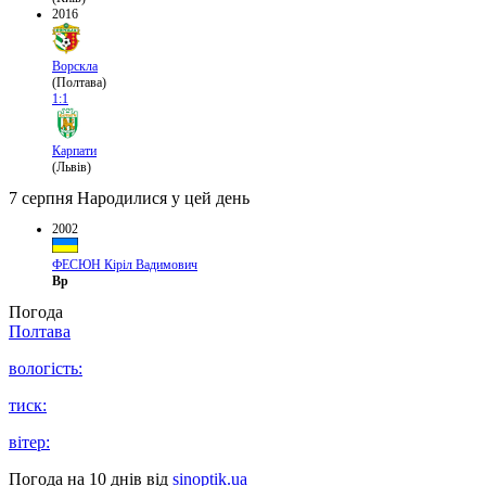
2016
Ворскла
(Полтава)
1:1
Карпати
(Львів)
7 серпня
Народилися у цей день
2002
ФЕСЮН Кіріл Вадимович
Вр
Погода
Полтава
вологість:
тиск:
вітер:
Погода на 10 днів від
sinoptik.ua