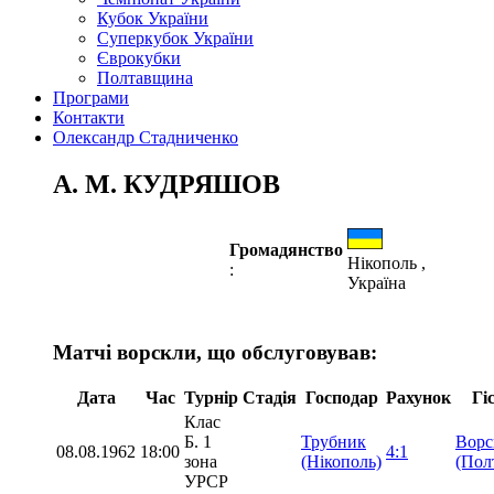
Кубок України
Суперкубок України
Єврокубки
Полтавщина
Програми
Контакти
Олександр Стадниченко
А. М. КУДРЯШОВ
Громадянство
Нікополь ,
:
Україна
Матчі ворскли, що обслуговував:
Дата
Час
Турнір
Стадія
Господар
Рахунок
Гі
Клас
Б. 1
Трубник
Ворс
08.08.1962
18:00
4:1
зона
(Нікополь)
(Пол
УРСР