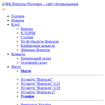
Головна
Новини
Клуб
Візитка
ІСТОРІЯ
Стадіон
Усі футболісти Ворскли
Бомбардири команди
Збірники Ворскли
Команда
Тренерський склад
Основний склад
Матчі
Матчі
Усі матчі “Ворскли”
Усі матчі “Ворскли” U21
Усі матчі “Ворскли” U19
Усі матчі “Ворскла-2”
Турніри
Чемпіонат України