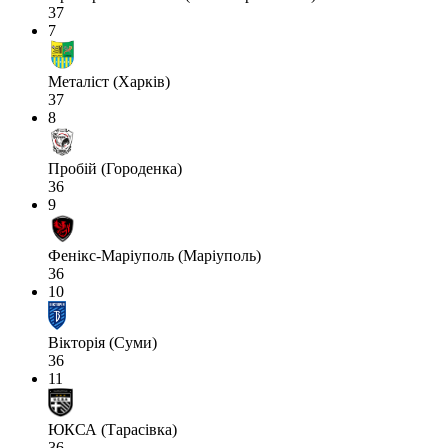
37
7
Металіст (Харків)
37
8
Пробій (Городенка)
36
9
Фенікс-Маріуполь (Маріуполь)
36
10
Вікторія (Суми)
36
11
ЮКСА (Тарасівка)
36