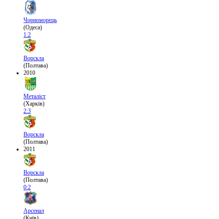
Чорноморець
(Одеса)
1:2
Ворскла
(Полтава)
2010
Металіст
(Харків)
2:3
Ворскла
(Полтава)
2011
Ворскла
(Полтава)
0:2
Арсенал
(Київ)