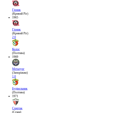
Гірник
(Кривий Ріг)
1965
Гірник
(Кривий Ріг)
2:0
Колос
(Полтава)
1969
Металург
(Запоріжжя)
1:0
Будівельник
(Полтава)
1971
Спартак
(Суми)