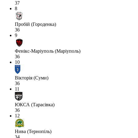
37
8
Пробій (Городенка)
36
9
Фенікс-Маріуполь (Маріуполь)
36
10
Вікторія (Суми)
36
11
ЮКСА (Тарасівка)
36
12
Нива (Тернопіль)
34