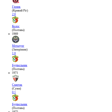
Гірник
(Кривий Ріг)
2:0
Колос
(Полтава)
1969
Металург
(Запоріжжя)
1:0
Будівельник
(Полтава)
1971
Спартак
(Суми)
0:1
Будівельник
(Полтава)
1975