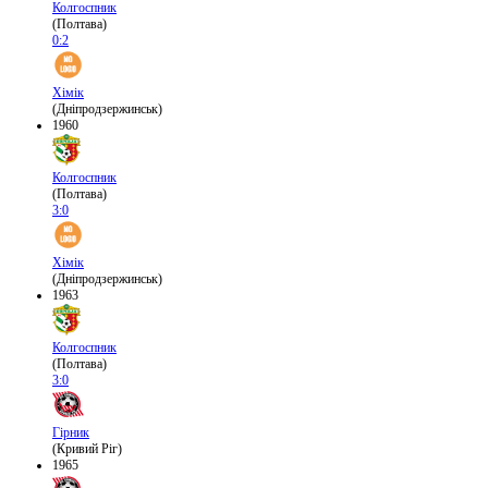
Колгоспник
(Полтава)
0:2
Хімік
(Дніпродзержинськ)
1960
Колгоспник
(Полтава)
3:0
Хімік
(Дніпродзержинськ)
1963
Колгоспник
(Полтава)
3:0
Гірник
(Кривий Ріг)
1965