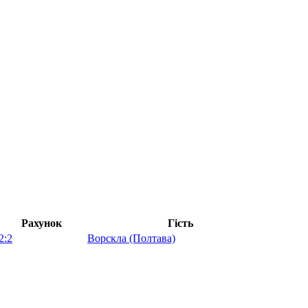
Рахунок
Гість
2:2
Ворскла (Полтава)