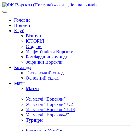
Головна
Новини
Клуб
Візитка
ІСТОРІЯ
Стадіон
Усі футболісти Ворскли
Бомбардири команди
Збірники Ворскли
Команда
Тренерський склад
Основний склад
Матчі
Матчі
Усі матчі “Ворскли”
Усі матчі “Ворскли” U21
Усі матчі “Ворскли” U19
Усі матчі “Ворскла-2”
Турніри
Чемпіонат України