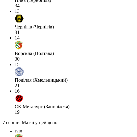
Нива (Тернопіль)
34
13
Чернігів (Чернігів)
31
14
Ворскла (Полтава)
30
15
Поділля (Хмельницький)
21
16
СК Металург (Запоріжжя)
19
7 серпня
Матчі у цей день
1958