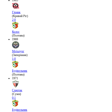
1965
Гірник
(Кривий Ріг)
2:0
Колос
(Полтава)
1969
Металург
(Запоріжжя)
1:0
Будівельник
(Полтава)
1971
Спартак
(Суми)
0:1
Будівельник