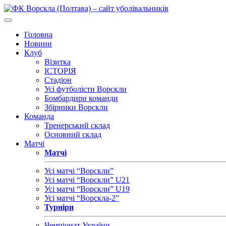
Головна
Новини
Клуб
Візитка
ІСТОРІЯ
Стадіон
Усі футболісти Ворскли
Бомбардири команди
Збірники Ворскли
Команда
Тренерський склад
Основний склад
Матчі
Матчі
Усі матчі “Ворскли”
Усі матчі “Ворскли” U21
Усі матчі “Ворскли” U19
Усі матчі “Ворскла-2”
Турніри
Чемпіонат України