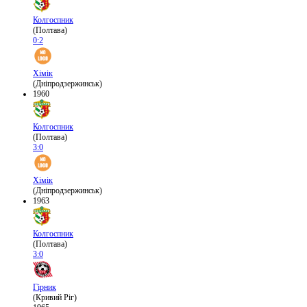
Колгоспник
(Полтава)
0:2
Хімік
(Дніпродзержинськ)
1960
Колгоспник
(Полтава)
3:0
Хімік
(Дніпродзержинськ)
1963
Колгоспник
(Полтава)
3:0
Гірник
(Кривий Ріг)