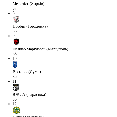
Металіст (Харків)
37
8
Пробій (Городенка)
36
9
Фенікс-Маріуполь (Маріуполь)
36
10
Вікторія (Суми)
36
11
ЮКСА (Тарасівка)
36
12