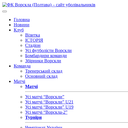
Головна
Новини
Клуб
Візитка
ІСТОРІЯ
Стадіон
Усі футболісти Ворскли
Бомбардири команди
Збірники Ворскли
Команда
Тренерський склад
Основний склад
Матчі
Матчі
Усі матчі “Ворскли”
Усі матчі “Ворскли” U21
Усі матчі “Ворскли” U19
Усі матчі “Ворскла-2”
Турніри
Чемпіонат України