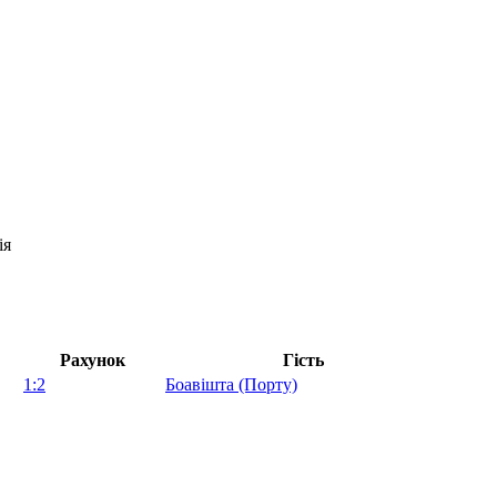
ія
Рахунок
Гість
1:2
Боавішта (Порту)