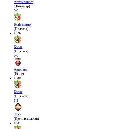
Автомобіліст
(Житомир)
0:0
Будівельник
(Полтава)
1976
Колос
(Полтава)
0:0
Авангард
(Рівне)
1980
Колос
(Полтава)
1:1
Зірка
(Кропивницький)
1981