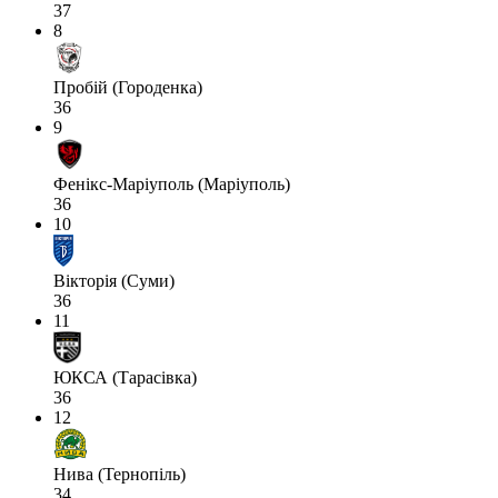
37
8
Пробій (Городенка)
36
9
Фенікс-Маріуполь (Маріуполь)
36
10
Вікторія (Суми)
36
11
ЮКСА (Тарасівка)
36
12
Нива (Тернопіль)
34