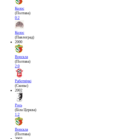
Колос
(Полтава)
0:2
Колос
(Павлоград)
2000
Ворскла
(Полтава)
2:0
Работнічкі
(Скопьє)
2002
Рось
(Біла Церква)
1:2
Ворскла
(Полтава)
2003