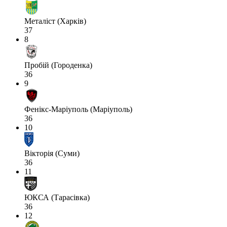
Металіст (Харків)
37
8
Пробій (Городенка)
36
9
Фенікс-Маріуполь (Маріуполь)
36
10
Вікторія (Суми)
36
11
ЮКСА (Тарасівка)
36
12