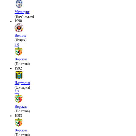
Металург
(Кам'янське)
1990
Волинь
(Луцьк)
2:0
Ворскла
(Полтава)
1992
Нафтовик
(Охтирка)
3:2
Ворскла
(Полтава)
1993
Ворскла
(Полтава)