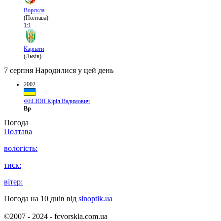
Ворскла
(Полтава)
1:1
Карпати
(Львів)
7 серпня
Народилися у цей день
2002
ФЕСЮН Кіріл Вадимович
Вр
Погода
Полтава
вологість:
тиск:
вітер:
Погода на 10 днів від
sinoptik.ua
©2007 - 2024 - fcvorskla.com.ua