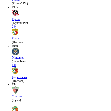
(Кривий Ріг)
1965
Гірник
(Кривий Ріг)
2:0
Колос
(Полтава)
1969
Металург
(Запоріжжя)
1:0
Будівельник
(Полтава)
1971
Спартак
(Суми)
0:1