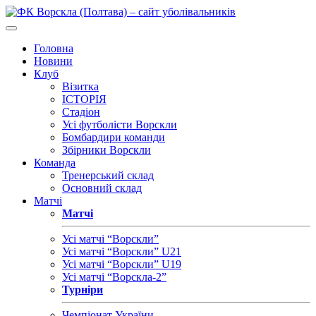
Головна
Новини
Клуб
Візитка
ІСТОРІЯ
Стадіон
Усі футболісти Ворскли
Бомбардири команди
Збірники Ворскли
Команда
Тренерський склад
Основний склад
Матчі
Матчі
Усі матчі “Ворскли”
Усі матчі “Ворскли” U21
Усі матчі “Ворскли” U19
Усі матчі “Ворскла-2”
Турніри
Чемпіонат України