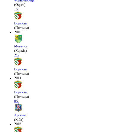
Чорноморець
(Одеса)
1:2
Ворскла
(Полтава)
2010
Металіст
(Харків)
2:3
Ворскла
(Полтава)
2011
Ворскла
(Полтава)
0:2
Арсенал
(Київ)
2016