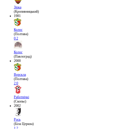
Зірка
(Кропивницький)
1981
Колос
(Полтава)
0:2
Колос
(Павлоград)
2000
Ворскла
(Полтава)
2:0
Работнічкі
(Скопьє)
2002
Рось
(Біла Церква)
1:2