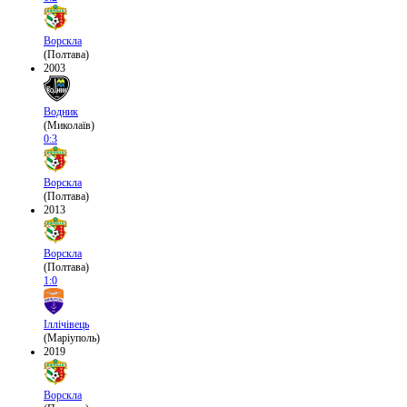
Ворскла
(Полтава)
2003
Водник
(Миколаїв)
0:3
Ворскла
(Полтава)
2013
Ворскла
(Полтава)
1:0
Іллічівець
(Маріуполь)
2019
Ворскла