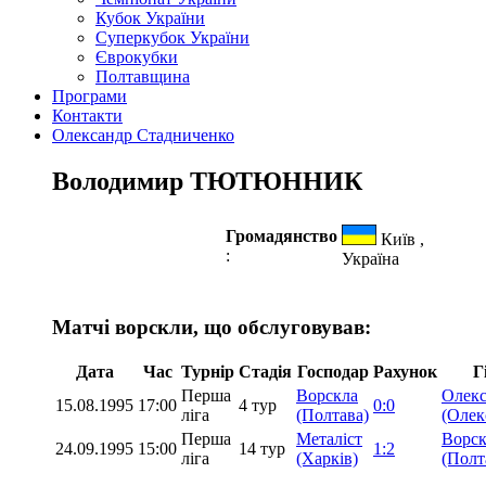
Кубок України
Суперкубок України
Єврокубки
Полтавщина
Програми
Контакти
Олександр Стадниченко
Володимир ТЮТЮННИК
Громадянство
Київ ,
:
Україна
Матчі ворскли, що обслуговував:
Дата
Час
Турнір
Стадія
Господар
Рахунок
Г
Перша
Ворскла
Олекс
15.08.1995
17:00
4 тур
0:0
ліга
(Полтава)
(Олек
Перша
Металіст
Ворск
24.09.1995
15:00
14 тур
1:2
ліга
(Харків)
(Полт