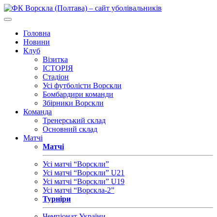
Головна
Новини
Клуб
Візитка
ІСТОРІЯ
Стадіон
Усі футболісти Ворскли
Бомбардири команди
Збірники Ворскли
Команда
Тренерський склад
Основний склад
Матчі
Матчі
Усі матчі “Ворскли”
Усі матчі “Ворскли” U21
Усі матчі “Ворскли” U19
Усі матчі “Ворскла-2”
Турніри
Чемпіонат України