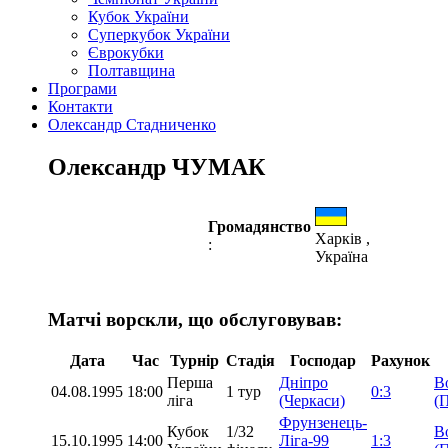
Кубок України
Суперкубок України
Єврокубки
Полтавщина
Програми
Контакти
Олександр Стадниченко
Олександр ЧУМАК
Громадянство
Харків ,
:
Україна
Матчі ворскли, що обслуговував:
Дата
Час
Турнір
Стадія
Господар
Рахунок
Перша
Дніпро
В
04.08.1995
18:00
1 тур
0:3
ліга
(Черкаси)
(
Фрунзенець-
Кубок
1/32
В
15.10.1995
14:00
Ліга-99
1:3