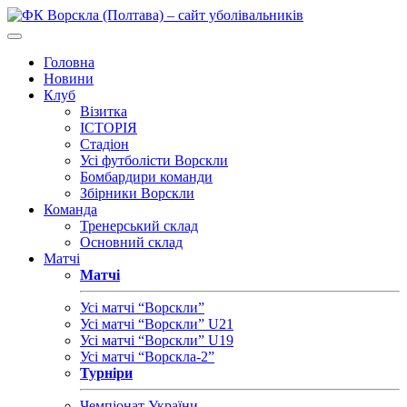
Головна
Новини
Клуб
Візитка
ІСТОРІЯ
Стадіон
Усі футболісти Ворскли
Бомбардири команди
Збірники Ворскли
Команда
Тренерський склад
Основний склад
Матчі
Матчі
Усі матчі “Ворскли”
Усі матчі “Ворскли” U21
Усі матчі “Ворскли” U19
Усі матчі “Ворскла-2”
Турніри
Чемпіонат України