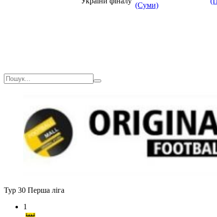
України
фіналу
(
(Суми)
Тур 30
Перша ліга
1