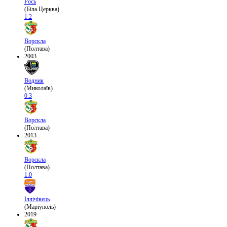
Рось
(Біла Церква)
1:2
Ворскла
(Полтава)
2003
Водник
(Миколаїв)
0:3
Ворскла
(Полтава)
2013
Ворскла
(Полтава)
1:0
Іллічівець
(Маріуполь)
2019