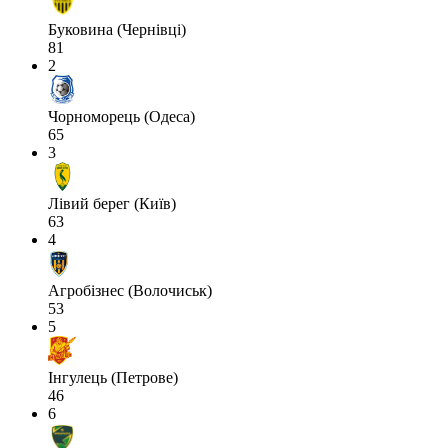
Буковина (Чернівці)
81
2
Чорноморець (Одеса)
65
3
Лівий берег (Київ)
63
4
Агробізнес (Волочиськ)
53
5
Інгулець (Петрове)
46
6