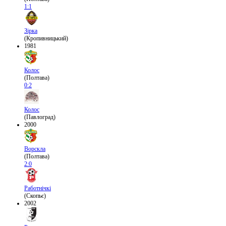
1:1
Зірка
(Кропивницький)
1981
Колос
(Полтава)
0:2
Колос
(Павлоград)
2000
Ворскла
(Полтава)
2:0
Работнічкі
(Скопьє)
2002