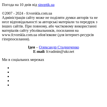
Погода на 10 днів від
sinoptik.ua
©2007 - 2024 - fcvorskla.com.ua
Адміністрація сайту може не поділяти думки авторів та не
несе відповідальності за авторські матеріали та передрук з
інших сайтів. При повному, або частковому використанні
матеріалів сайту уболівальників, посилання на
www.fcvorskla.com.ua обов'язкове (для інтернет-ресурсів
гіперпосилання).
Ідея
–
Олександр Стадниченко
E-mail:
fcvadmin@ukr.net
Ми в соціальних мережах