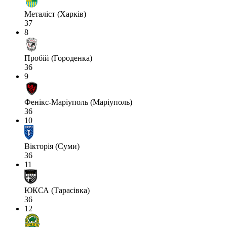
Металіст (Харків)
37
8
Пробій (Городенка)
36
9
Фенікс-Маріуполь (Маріуполь)
36
10
Вікторія (Суми)
36
11
ЮКСА (Тарасівка)
36
12