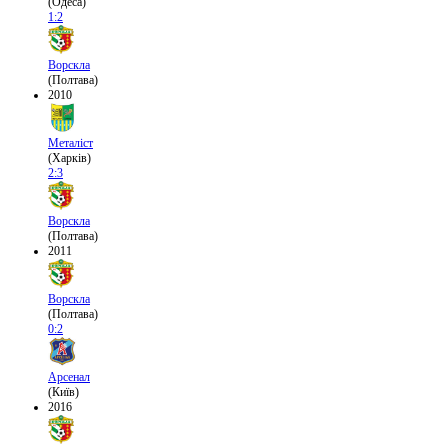
(Одеса)
1:2
Ворскла
(Полтава)
2010
Металіст
(Харків)
2:3
Ворскла
(Полтава)
2011
Ворскла
(Полтава)
0:2
Арсенал
(Київ)
2016