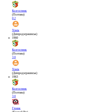
Колгоспник
(Полтава)
0:2
Хімік
(Дніпродзержинськ)
1960
Колгоспник
(Полтава)
3:0
Хімік
(Дніпродзержинськ)
1963
Колгоспник
(Полтава)
3:0
Гірник