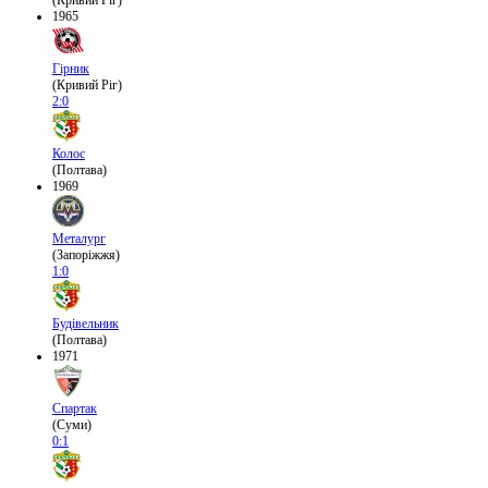
(Кривий Ріг)
1965
Гірник
(Кривий Ріг)
2:0
Колос
(Полтава)
1969
Металург
(Запоріжжя)
1:0
Будівельник
(Полтава)
1971
Спартак
(Суми)
0:1