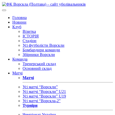
Головна
Новини
Клуб
Візитка
ІСТОРІЯ
Стадіон
Усі футболісти Ворскли
Бомбардири команди
Збірники Ворскли
Команда
Тренерський склад
Основний склад
Матчі
Матчі
Усі матчі “Ворскли”
Усі матчі “Ворскли” U21
Усі матчі “Ворскли” U19
Усі матчі “Ворскла-2”
Турніри
Чемпіонат України