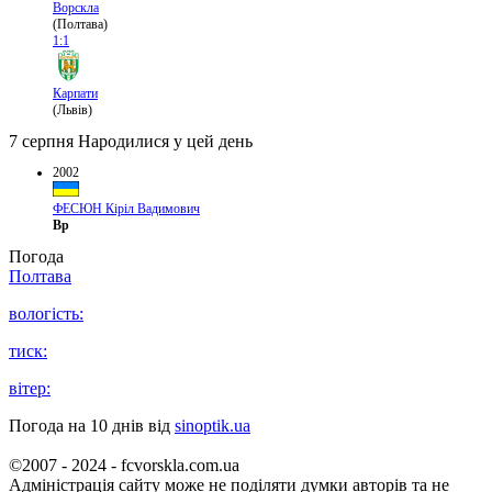
Ворскла
(Полтава)
1:1
Карпати
(Львів)
7 серпня
Народилися у цей день
2002
ФЕСЮН Кіріл Вадимович
Вр
Погода
Полтава
вологість:
тиск:
вітер:
Погода на 10 днів від
sinoptik.ua
©2007 - 2024 - fcvorskla.com.ua
Адміністрація сайту може не поділяти думки авторів та не