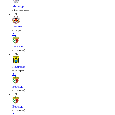
Металург
(Кам'янське)
1990
Волинь
(Луцьк)
2:0
Ворскла
(Полтава)
1992
Нафтовик
(Охтирка)
3:2
Ворскла
(Полтава)
1993
Ворскла
(Полтава)
2:0