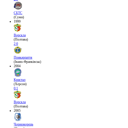
СБТС
(Суми)
1999
Ворскла
(Полтава)
2:0
Прикарпаття
(Івано-Франківськ)
2004
Кристал
(Херсон)
0:1
Ворскла
(Полтава)
2005
Чорноморець