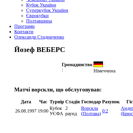
Кубок України
Суперкубок України
Єврокубки
Полтавщина
Програми
Контакти
Олександр Стадниченко
Йозеф ВЕБЕРС
Громадянство
:
Німеччина
Матчі ворскли, що обслуговував:
Дата
Час
Турнір
Стадія
Господар
Рахунок
Гі
Кубок
2
Ворскла
Анде
26.08.1997
19:00
0:2
УЄФА
раунд
(Полтава)
(Брюс