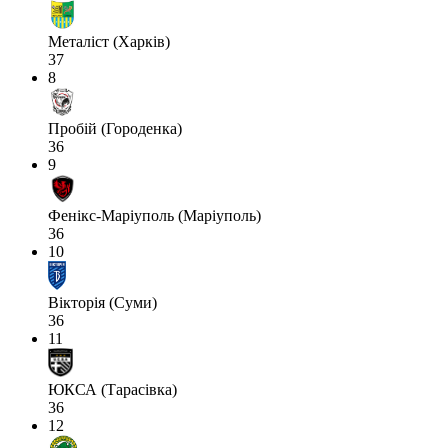
Металіст (Харків)
37
8
Пробій (Городенка)
36
9
Фенікс-Маріуполь (Маріуполь)
36
10
Вікторія (Суми)
36
11
ЮКСА (Тарасівка)
36
12