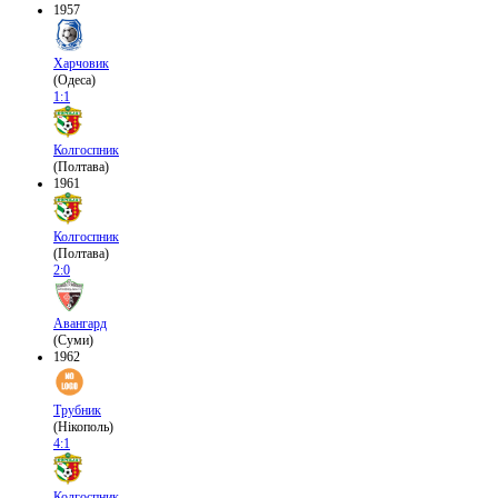
1957
Харчовик
(Одеса)
1:1
Колгоспник
(Полтава)
1961
Колгоспник
(Полтава)
2:0
Авангард
(Суми)
1962
Трубник
(Нікополь)
4:1
Колгоспник