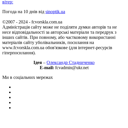
вітер:
Погода на 10 днів від
sinoptik.ua
©2007 - 2024 - fcvorskla.com.ua
Адміністрація сайту може не поділяти думки авторів та не
несе відповідальності за авторські матеріали та передрук з
інших сайтів. При повному, або частковому використанні
матеріалів сайту уболівальників, посилання на
www.fcvorskla.com.ua обов'язкове (для інтернет-ресурсів
гіперпосилання).
Ідея
–
Олександр Стадниченко
E-mail:
fcvadmin@ukr.net
Ми в соціальних мережах