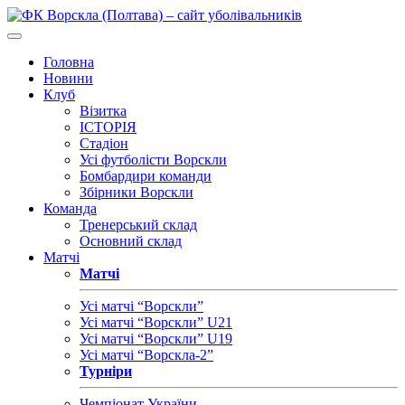
Головна
Новини
Клуб
Візитка
ІСТОРІЯ
Стадіон
Усі футболісти Ворскли
Бомбардири команди
Збірники Ворскли
Команда
Тренерський склад
Основний склад
Матчі
Матчі
Усі матчі “Ворскли”
Усі матчі “Ворскли” U21
Усі матчі “Ворскли” U19
Усі матчі “Ворскла-2”
Турніри
Чемпіонат України