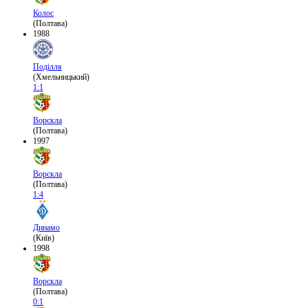
Колос
(Полтава)
1988
Поділля
(Хмельницький)
1:1
Ворскла
(Полтава)
1997
Ворскла
(Полтава)
1:4
Динамо
(Київ)
1998
Ворскла
(Полтава)
0:1