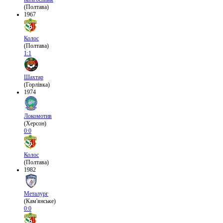
(Полтава)
1967
Колос
(Полтава)
1:1
Шахтар
(Горлівка)
1974
Локомотив
(Херсон)
0:0
Колос
(Полтава)
1982
Металург
(Кам'янське)
0:0