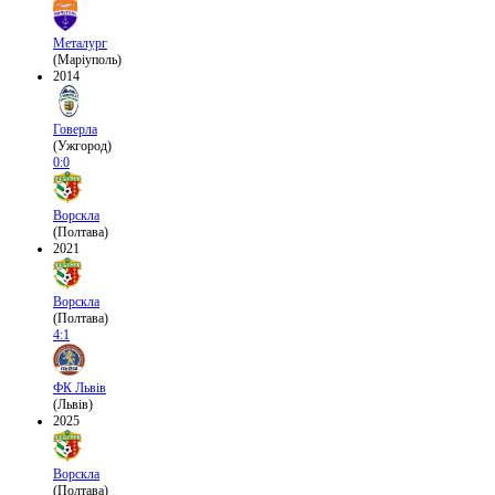
Металург
(Маріуполь)
2014
Говерла
(Ужгород)
0:0
Ворскла
(Полтава)
2021
Ворскла
(Полтава)
4:1
ФК Львів
(Львів)
2025
Ворскла
(Полтава)