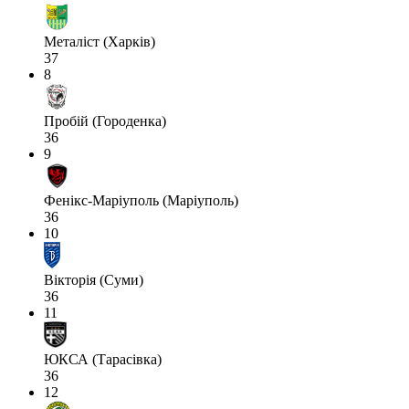
Металіст (Харків)
37
8
Пробій (Городенка)
36
9
Фенікс-Маріуполь (Маріуполь)
36
10
Вікторія (Суми)
36
11
ЮКСА (Тарасівка)
36
12