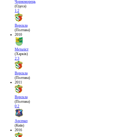
Чорноморець
(Одеса)
1:2
Ворскла
(Полтава)
2010
Металіст
(Харків)
2:3
Ворскла
(Полтава)
2011
Ворскла
(Полтава)
0:2
Арсенал
(Київ)
2016