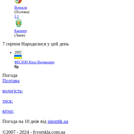
Ворскла
(Полтава)
1:1
Карпати
(Львів)
7 серпня
Народилися у цей день
2002
ФЕСЮН Кіріл Вадимович
Вр
Погода
Полтава
вологість:
тиск:
вітер:
Погода на 10 днів від
sinoptik.ua
©2007 - 2024 - fcvorskla.com.ua