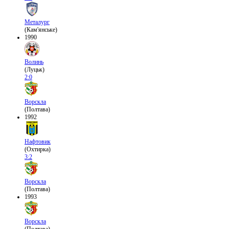
Металург
(Кам'янське)
1990
Волинь
(Луцьк)
2:0
Ворскла
(Полтава)
1992
Нафтовик
(Охтирка)
3:2
Ворскла
(Полтава)
1993
Ворскла