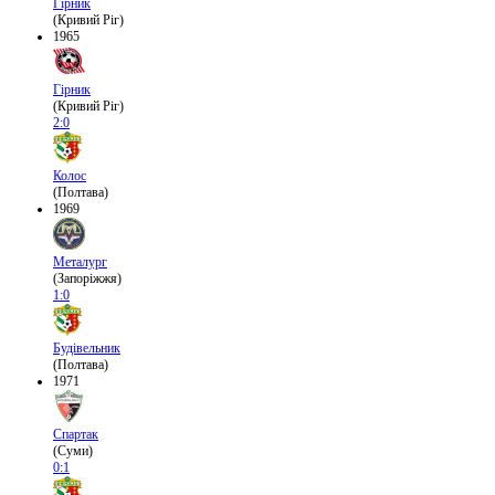
Гірник
(Кривий Ріг)
1965
Гірник
(Кривий Ріг)
2:0
Колос
(Полтава)
1969
Металург
(Запоріжжя)
1:0
Будівельник
(Полтава)
1971
Спартак
(Суми)
0:1