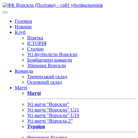
Головна
Новини
Клуб
Візитка
ІСТОРІЯ
Стадіон
Усі футболісти Ворскли
Бомбардири команди
Збірники Ворскли
Команда
Тренерський склад
Основний склад
Матчі
Матчі
Усі матчі “Ворскли”
Усі матчі “Ворскли” U21
Усі матчі “Ворскли” U19
Усі матчі “Ворскла-2”
Турніри
Чемпіонат України