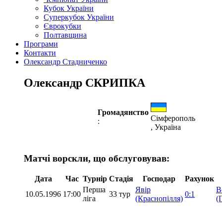
Кубок України
Суперкубок України
Єврокубки
Полтавщина
Програми
Контакти
Олександр Стадниченко
Олександр СКРИПКА
Громадянство
Сімферополь
:
, Україна
Матчі ворскли, що обслуговував:
Дата
Час
Турнір
Стадія
Господар
Рахунок
Перша
Явір
В
10.05.1996
17:00
33 тур
0:1
ліга
(Краснопілля)
(