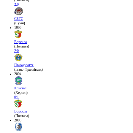
(Полтава)
2:0
СБТС
(Суми)
1999
Ворскла
(Полтава)
2:0
Прикарпаття
(Івано-Франківськ)
2004
Кристал
(Херсон)
0:1
Ворскла
(Полтава)
2005