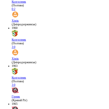
Колгоспник
(Полтава)
0:2
Хімік
(Дніпродзержинськ)
1960
Колгоспник
(Полтава)
3:0
Хімік
(Дніпродзержинськ)
1963
Колгоспник
(Полтава)
3:0
Гірник
(Кривий Ріг)
1965