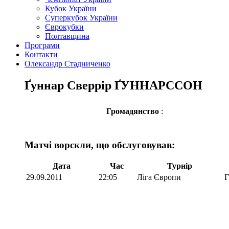
Кубок України
Суперкубок України
Єврокубки
Полтавщина
Програми
Контакти
Олександр Стадниченко
Ґуннар Сверрір ҐУННАРССОН
Громадянство
:
Матчі ворскли, що обслуговував:
Дата
Час
Турнір
29.09.2011
22:05
Ліга Європи
Г