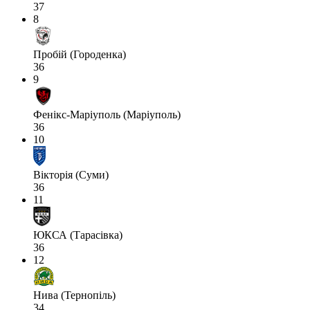
37
8
Пробій (Городенка)
36
9
Фенікс-Маріуполь (Маріуполь)
36
10
Вікторія (Суми)
36
11
ЮКСА (Тарасівка)
36
12
Нива (Тернопіль)
34