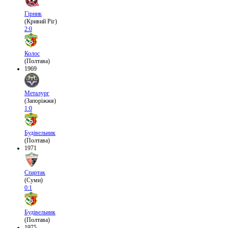
Гірник
(Кривий Ріг)
2:0
Колос
(Полтава)
1969
Металург
(Запоріжжя)
1:0
Будівельник
(Полтава)
1971
Спартак
(Суми)
0:1
Будівельник
(Полтава)
1975