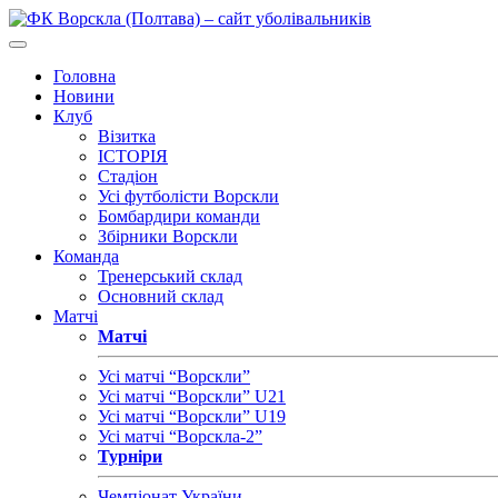
Головна
Новини
Клуб
Візитка
ІСТОРІЯ
Стадіон
Усі футболісти Ворскли
Бомбардири команди
Збірники Ворскли
Команда
Тренерський склад
Основний склад
Матчі
Матчі
Усі матчі “Ворскли”
Усі матчі “Ворскли” U21
Усі матчі “Ворскли” U19
Усі матчі “Ворскла-2”
Турніри
Чемпіонат України