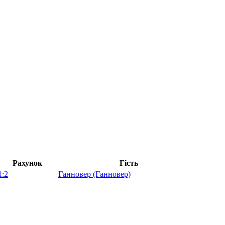
Рахунок
Гість
1:2
Ганновер (Ганновер)