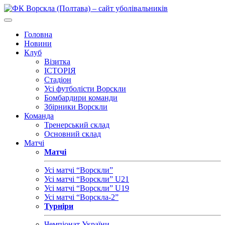
Головна
Новини
Клуб
Візитка
ІСТОРІЯ
Стадіон
Усі футболісти Ворскли
Бомбардири команди
Збірники Ворскли
Команда
Тренерський склад
Основний склад
Матчі
Матчі
Усі матчі “Ворскли”
Усі матчі “Ворскли” U21
Усі матчі “Ворскли” U19
Усі матчі “Ворскла-2”
Турніри
Чемпіонат України