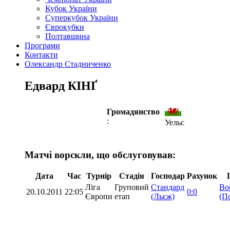
Кубок України
Суперкубок України
Єврокубки
Полтавщина
Програми
Контакти
Олександр Стадниченко
Едвард КІНҐ
Громадянство
:
Уельс
Матчі ворскли, що обслуговував:
Дата
Час
Турнір
Стадія
Господар
Рахунок
Ліга
Груповий
Стандард
Во
20.10.2011
22:05
0:0
Європи
етап
(Льєж)
(П