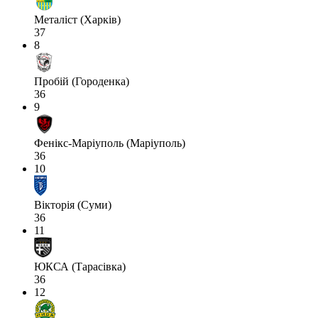
Металіст (Харків)
37
8
Пробій (Городенка)
36
9
Фенікс-Маріуполь (Маріуполь)
36
10
Вікторія (Суми)
36
11
ЮКСА (Тарасівка)
36
12