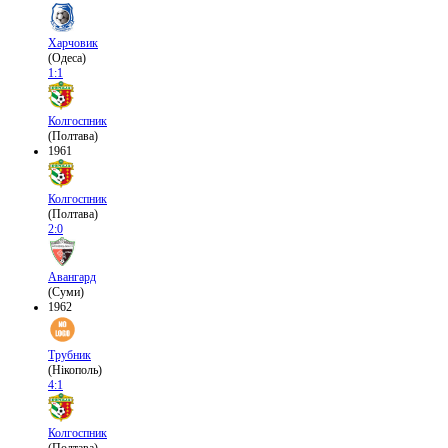
Харчовик
(Одеса)
1:1
Колгоспник
(Полтава)
1961
Колгоспник
(Полтава)
2:0
Авангард
(Суми)
1962
Трубник
(Нікополь)
4:1
Колгоспник