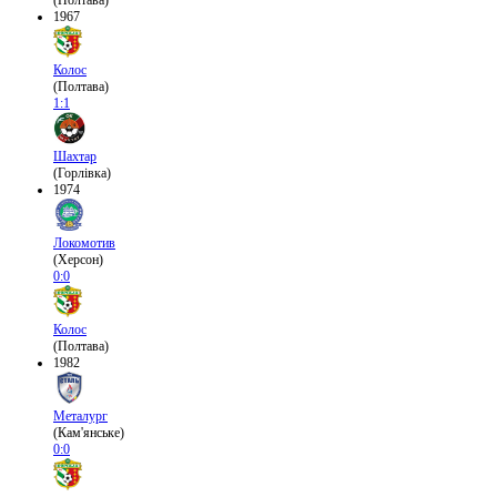
(Полтава)
1967
Колос
(Полтава)
1:1
Шахтар
(Горлівка)
1974
Локомотив
(Херсон)
0:0
Колос
(Полтава)
1982
Металург
(Кам'янське)
0:0