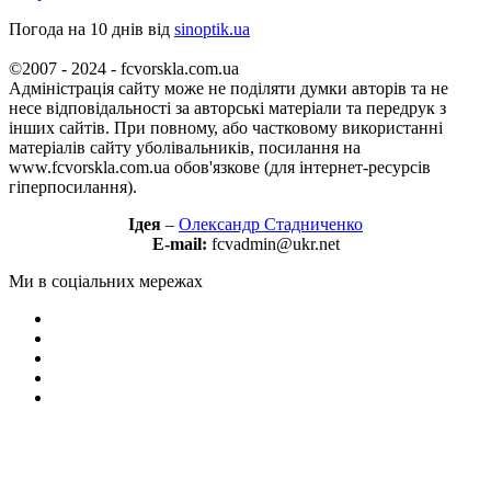
Погода на 10 днів від
sinoptik.ua
©2007 - 2024 - fcvorskla.com.ua
Адміністрація сайту може не поділяти думки авторів та не
несе відповідальності за авторські матеріали та передрук з
інших сайтів. При повному, або частковому використанні
матеріалів сайту уболівальників, посилання на
www.fcvorskla.com.ua обов'язкове (для інтернет-ресурсів
гіперпосилання).
Ідея
–
Олександр Стадниченко
E-mail:
fcvadmin@ukr.net
Ми в соціальних мережах