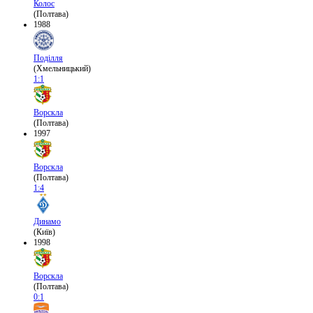
Колос
(Полтава)
1988
Поділля
(Хмельницький)
1:1
Ворскла
(Полтава)
1997
Ворскла
(Полтава)
1:4
Динамо
(Київ)
1998
Ворскла
(Полтава)
0:1