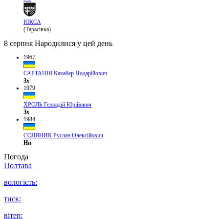
ЮКСА
(Тарасівка)
8 серпня
Народилися у цей день
1967
САРТАНІЯ Кахабер Нодарійович
Зх
1979
ХРОЛЬ Геннадій Юрійович
Зх
1984
СОЛЯНИК Руслан Олексійович
Нп
Погода
Полтава
вологість:
тиск:
вітер: