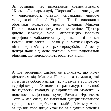
За останній час вихованець кременчуцького
"Кременя" - фарм-клубу "Ворскли" - значно додав
у майстерності, ставши справжнім лідером
молодіжної збірної Україні. Та й виконання
обов'язків мозкового центру команди Миколи
Павлова вдається йому все впевненіше. "Тренер
дійсно заохочує мою імпровізацію поблизу
штрафного майданчика суперника, - зізнається
Роман, який забив 11 голів у 59 матчах Прем'єр-
ліги і один м'яч у 8 іграх єврокубків. - А ось у
центрі поля від мене потрібні більш раціональні
рішення, що прискорюють розвиток атаки".
А ще технічний хавбек не приховує, що йому
дістається від Миколи Павлова за помилки, які
тягнуть за собою картки - їх у Безуса в груповому
турнірі вже дві. "Я повинен грати акуратніше, щоб
не підвести команду у вирішальний момент", -
пояснює він. До слова, кумир Романа - Франческо
Тотті - має славу не найбільш дисциплінованого
гравця, що не подобалося в італійці й Безусу. А ось
за що він того цінує - так це за відмінне бачення