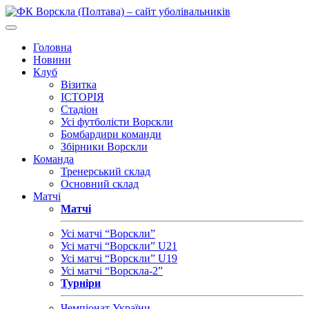
Головна
Новини
Клуб
Візитка
ІСТОРІЯ
Стадіон
Усі футболісти Ворскли
Бомбардири команди
Збірники Ворскли
Команда
Тренерський склад
Основний склад
Матчі
Матчі
Усі матчі “Ворскли”
Усі матчі “Ворскли” U21
Усі матчі “Ворскли” U19
Усі матчі “Ворскла-2”
Турніри
Чемпіонат України