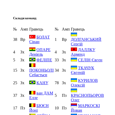
Склади команд
№
Амп
Гравець
№
Амп
Гравець
БОЛАТ
38
Вр
1
Вр
ДОЛГАНСЬКИЙ
Сінан
Сергій
ОПАРЕ
ДАЛЛКУ
4
Зх
4
Зх
Деніель
Арменд
5
Зх
33
Зх
ФЕЛІПЕ
СЕЛІН Євген
ТКАЧУК
15
Зх
34
Зх
ПОКОНЬОЛІ
Євгеній
Себастьєн
КУРИЛОВ
25
Зх
78
Зх
КАНУ
Олексій
ван ДАМ
37
Зх
5
Пз
КРАСНОПЬОРОВ
Елле
Олег
БЮЄН
МАРКОСКІ
17
Пз
10
Пз
Йоні
Йован