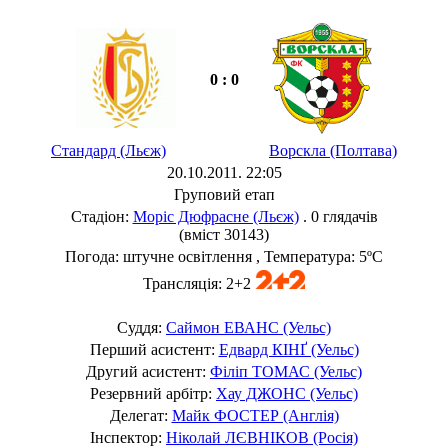
0 : 0
Стандард (Льєж)
Ворскла (Полтава)
20.10.2011. 22:05
Груповий етап
Стадіон:
Моріс Дюфрасне (Льєж)
. 0 глядачів
(вміст 30143)
Погода: штучне освітлення , Температура: 5ºC
Трансляція: 2+2
Суддя:
Саймон ЕВАНС (Уельс)
Перший асистент:
Едвард КІНҐ (Уельс)
Другий асистент:
Філіп ТОМАС (Уельс)
Резервний арбітр:
Хау ДЖОНС (Уельс)
Делегат:
Майк ФОСТЕР (Англія)
Інспектор:
Ніколай ЛЄВНІКОВ (Росія)