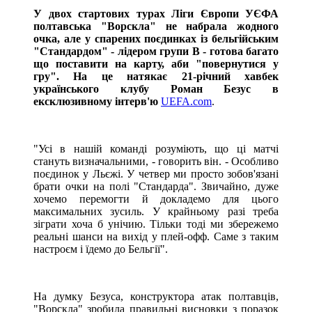
У двох стартових турах Ліги Європи УЄФА
полтавська "Ворскла" не набрала жодного
очка, але у спарених поєдинках із бельгійським
"Стандардом" - лідером групи B - готова багато
що поставити на карту, аби "повернутися у
гру". На це натякає 21-річний хавбек
українського клубу Роман Безус в
ексклюзивному інтерв'ю
UEFA.com
.
"Усі в нашій команді розуміють, що ці матчі
стануть визначальними, - говорить він. - Особливо
поєдинок у Льєжі. У четвер ми просто зобов'язані
брати очки на полі "Стандарда". Звичайно, дуже
хочемо перемогти й докладемо для цього
максимальних зусиль. У крайньому разі треба
зіграти хоча б унічию. Тільки тоді ми збережемо
реальні шанси на вихід у плей-офф. Саме з таким
настроєм і їдемо до Бельгії".
На думку Безуса, конструктора атак полтавців,
"Ворскла" зробила правильні висновки з поразок