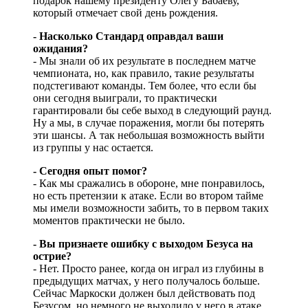
подарок нашему президенту Олегу Бабаеву,
который отмечает свой день рождения.
- Насколько Стандард оправдал ваши
ожидания?
- Мы знали об их результате в последнем матче
чемпионата, но, как правило, такие результаты
подстегивают команды. Тем более, что если бы
они сегодня выиграли, то практически
гарантировали бы себе выход в следующий раунд.
Ну а мы, в случае поражения, могли бы потерять
эти шансы. А так небольшая возможность выйти
из группы у нас остается.
- Сегодня опыт помог?
- Как мы сражались в обороне, мне понравилось,
но есть претензии к атаке. Если во втором тайме
мы имели возможности забить, то в первом таких
моментов практически не было.
- Вы признаете ошибку с выходом Безуса на
острие?
- Нет. Просто ранее, когда он играл из глубины в
предыдущих матчах, у него получалось больше.
Сейчас Маркоски должен был действовать под
Безусом, но немного не выходило у него в атаке.