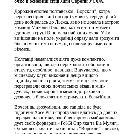
очко в основній сітці Ліги Європи УЄФА.
Дорожня епопея полтавської "Ворскли", котра
через несприятливі погодні умови у середу цілий
день добиралась до Льєжа, явно не додала настрою
команді Миколи Павлова, котра на той момент
єдиною в групі В не мала набраних очок. Утім,
вийшовши на поле, українці одразу дали зрозуміти
більш іменитим гостям, що голими руками їх не
візьмеш.
Полтавці намагалися діяти дуже компактно,
організовано, швидко переходили з оборони в
атаку та, особливо, навпаки. Відчувалось, що у
місцевому клубі виконавці дещо вищого
індивідуального рівня, тому час від часу вони
перегравали своїх полтавських візаві в міні-
дуелях, однак хороша взаємопідстраховка
дозволяла біло-зеленим стримувати бельгійців.
Вочевидь, зрозумівши, що так діла не буде,
підопічні Хосе Ріги спробували вдатись до довгих
передач, навантажуючи біля карного майданчика
дует своїх форвардів - Гої-Бі Сир'яка та Біа Муянгі.
Однак весь квартет захисників "Ворскли" - високі,
фактурні хлопці, в котрих виграти верхову