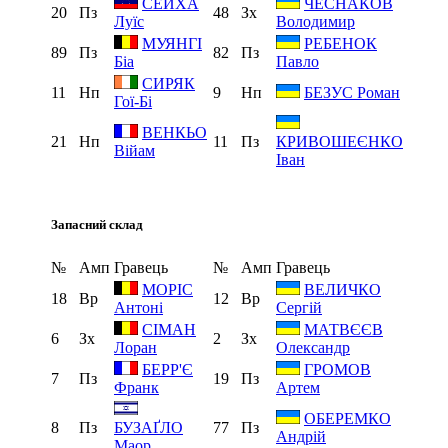
СЕЙХА
ЧЕСНАКОВ
20
Пз
48
Зх
Луїс
Володимир
МУЯНГІ
РЕБЕНОК
89
Пз
82
Пз
Біа
Павло
СИРЯК
11
Нп
9
Нп
БЕЗУС Роман
Гої-Бі
ВЕНКЬО
21
Нп
11
Пз
КРИВОШЕЄНКО
Війам
Іван
Запасний склад
№
Амп
Гравець
№
Амп
Гравець
МОРІС
ВЕЛИЧКО
18
Вр
12
Вр
Антоні
Сергій
СІМАН
МАТВЄЄВ
6
Зх
2
Зх
Лоран
Олександр
БЕРР'Є
ГРОМОВ
7
Пз
19
Пз
Франк
Артем
ОБЕРЕМКО
8
Пз
77
Пз
БУЗАҐЛО
Андрій
Маор