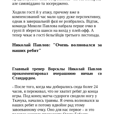
але самовіддано та зосереджено.
Ходили гості й у атаку, причому вже в
компенсований час мали одну дуже перспективну,
однак в завершальній фазі не розібрались. Відтак,
команда Миколи Павлова набрала перше очко в
групі й зберегла шанси на вихід у плей-офф. А
тепер чекає в гості бельгійців третього листопада.
Николай Павлов: "Очень волновался за
наших ребят"
Главный тренер Ворсклы Николай Павлов
прокомментировал вчерашнюю ничью со
Стандардом.
- После того, когда мы добирались сюда более 24
часов, я переживал, что не хватит ребят до конца
игры. Под конец матча судороги сводили ногу у
Ткачука, начались травмы. Я очень волновался за
наших ребят и потому вдвойне рад этому
завоеванному очку. Оно для нас первое – и это