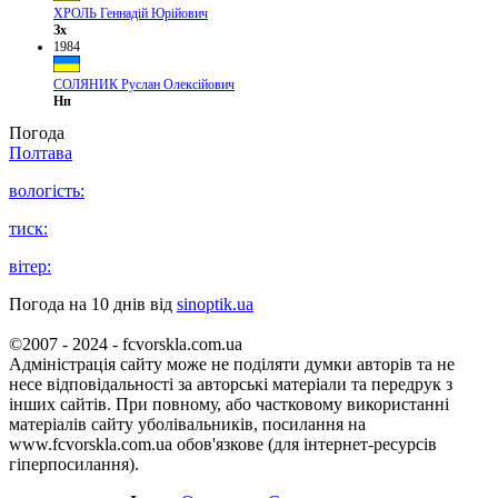
ХРОЛЬ Геннадій Юрійович
Зх
1984
СОЛЯНИК Руслан Олексійович
Нп
Погода
Полтава
вологість:
тиск:
вітер:
Погода на 10 днів від
sinoptik.ua
©2007 - 2024 - fcvorskla.com.ua
Адміністрація сайту може не поділяти думки авторів та не
несе відповідальності за авторські матеріали та передрук з
інших сайтів. При повному, або частковому використанні
матеріалів сайту уболівальників, посилання на
www.fcvorskla.com.ua обов'язкове (для інтернет-ресурсів
гіперпосилання).