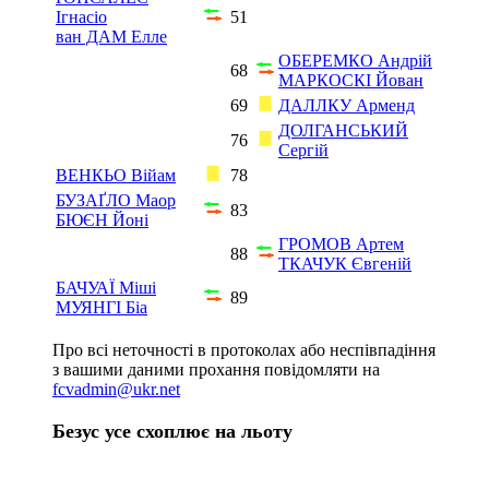
Ігнасіо
51
ван ДАМ Елле
ОБЕРЕМКО Андрій
68
МАРКОСКІ Йован
69
ДАЛЛКУ Арменд
ДОЛГАНСЬКИЙ
76
Сергій
ВЕНКЬО Війам
78
БУЗАҐЛО Маор
83
БЮЄН Йоні
ГРОМОВ Артем
88
ТКАЧУК Євгеній
БАЧУАЇ Міші
89
МУЯНГІ Біа
Про всі неточності в протоколах або неспівпадіння
з вашими даними прохання повідомляти на
fcvadmin@ukr.net
Безус усе схоплює на льоту