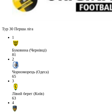
Тур 30
Перша ліга
1
Буковина (Чернівці)
81
2
Чорноморець (Одеса)
65
3
Лівий берег (Київ)
63
4