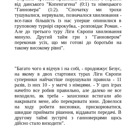
від данського "Копенгагена" (0:1) та німецького
"Ганновера" (1:2). "Спочатку ми трохи
тушувалися, нервували, позначалося хвилювання -
все-таки більшість із нас уперше опинилися в
груповому турнірі єврокубка, - розповідає Роман. -
Але до третього туру Ліги Європи хвилювання
минуло. Другий тайм гри з "Ганновером"
переконав усіх, що ми готові до боротьби на
такому високому рівні".
"Багато чого я відчув і на собі, - продовжує Безус,
на якому в двох стартових турах Ліги Європи
суперники найчастіше порушували правила - 11
разів, із них 10 - у матчі з німцями. - У цих іграх
начебто все робив правильно, але далеко не все
виходило, як треба - захисники встигали або
накривати мене, або перекривати зони. Довелося
на ходу робити висновки, прискорюватися,
швидше приймати рішення, віддавати передачі. В
другому таймі зустрічі з ганноверцями щось
дійсно стало виходити".