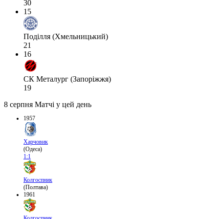
30
15
Поділля (Хмельницький)
21
16
СК Металург (Запоріжжя)
19
8 серпня
Матчі у цей день
1957
Харчовик
(Одеса)
1:1
Колгоспник
(Полтава)
1961
Колгоспник