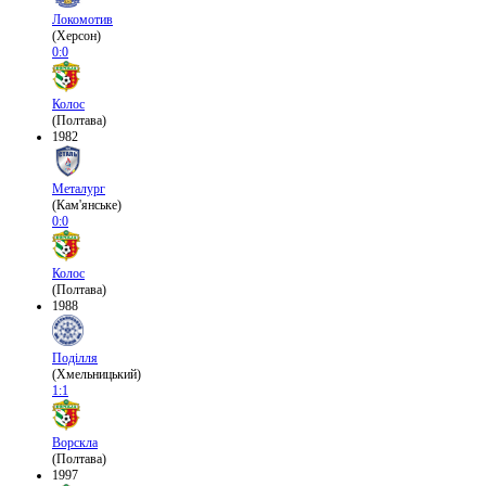
Локомотив
(Херсон)
0:0
Колос
(Полтава)
1982
Металург
(Кам'янське)
0:0
Колос
(Полтава)
1988
Поділля
(Хмельницький)
1:1
Ворскла
(Полтава)
1997