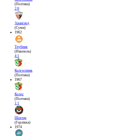
(Полтава)
2:0
Авангард
(Суми)
1962
Трубник
(Нікополь)
4:1
Колгоспник
(Полтава)
1967
Колос
(Полтава)
1:1
Шахтар
(Горлівка)
1974