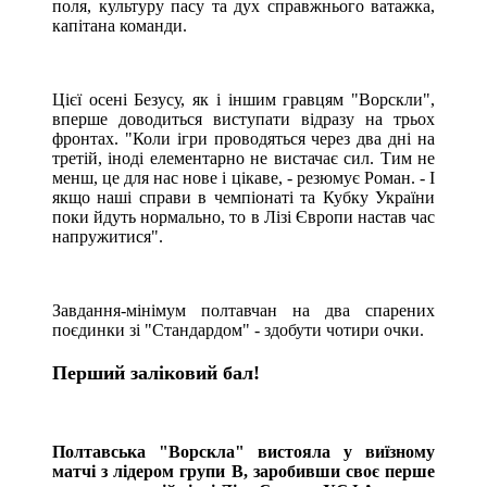
поля, культуру пасу та дух справжнього ватажка,
капітана команди.
Цієї осені Безусу, як і іншим гравцям "Ворскли",
вперше доводиться виступати відразу на трьох
фронтах. "Коли ігри проводяться через два дні на
третій, іноді елементарно не вистачає сил. Тим не
менш, це для нас нове і цікаве, - резюмує Роман. - І
якщо наші справи в чемпіонаті та Кубку України
поки йдуть нормально, то в Лізі Європи настав час
напружитися".
Завдання-мінімум полтавчан на два спарених
поєдинки зі "Стандардом" - здобути чотири очки.
Перший заліковий бал!
Полтавська "Ворскла" вистояла у виїзному
матчі з лідером групи В, заробивши своє перше