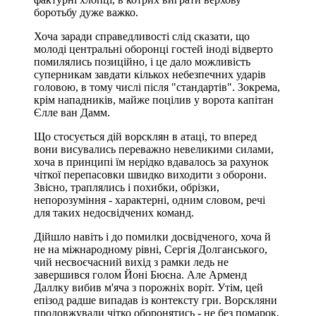
боротьбу дуже важко.
Хоча заради справедливості слід сказати, що
молоді центральні оборонці гостей іноді відверто
помилялись позиційно, і це дало можливість
суперникам завдати кількох небезпечних ударів
головою, в тому числі після "стандартів". Зокрема,
крім нападників, майже поцілив у ворота капітан
Єлле ван Дамм.
Що стосується дій ворсклян в атаці, то вперед
вони висувались переважно невеликими силами,
хоча в принципі їм нерідко вдавалось за рахунок
чіткої перепасовки швидко виходити з оборони.
Звісно, траплялись і похибки, обрізки,
непорозуміння - характерні, одним словом, речі
для таких недосвідчених команд.
Дійшло навіть і до помилки досвідченого, хоча й
не на міжнародному рівні, Сергія Долганського,
чий несвоєчасний вихід з рамки ледь не
завершився голом Йоні Бюєна. Але Арменд
Даллку вибив м'яча з порожніх воріт. Утім, цей
епізод радше випадав із контексту гри. Ворскляни
продовжували чітко оборонятись - не без помарок,