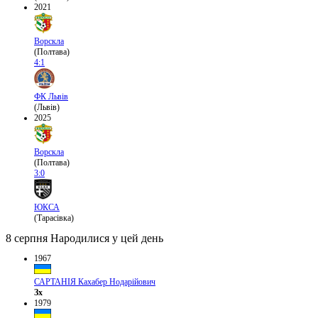
2021
Ворскла
(Полтава)
4:1
ФК Львів
(Львів)
2025
Ворскла
(Полтава)
3:0
ЮКСА
(Тарасівка)
8 серпня
Народилися у цей день
1967
САРТАНІЯ Кахабер Нодарійович
Зх
1979