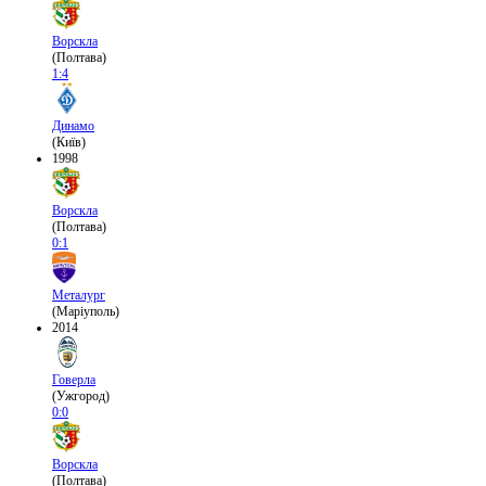
Ворскла
(Полтава)
1:4
Динамо
(Київ)
1998
Ворскла
(Полтава)
0:1
Металург
(Маріуполь)
2014
Говерла
(Ужгород)
0:0
Ворскла
(Полтава)