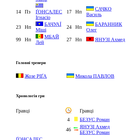
САЧКО
14
Пз
17
Нп
ҐОНСАЛЕС
Василь
Ігнасіо
БАЧУАЇ
БАРАННИК
23
Нп
24
Нп
Міші
Олег
МБАЙ
99
Нп
27
Нп
ЯНУЗІ Ахмед
Лей
Головні тренери
Жозе РІҐА
Микола ПАВЛОВ
Хронологія гри
Гравці
Гравці
4
БЕЗУС Роман
ЯНУЗІ Ахмед
46
БЕЗУС Роман
ҐОНСАЛЕС