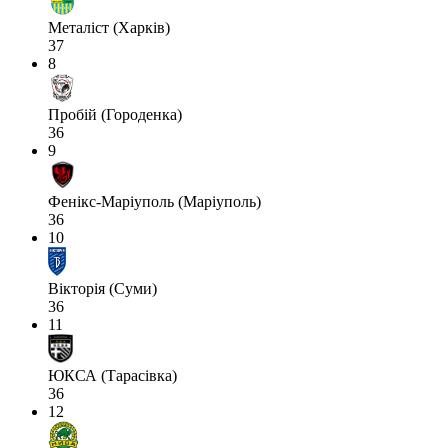
Металіст (Харків)
37
8
Пробій (Городенка)
36
9
Фенікс-Маріуполь (Маріуполь)
36
10
Вікторія (Суми)
36
11
ЮКСА (Тарасівка)
36
12