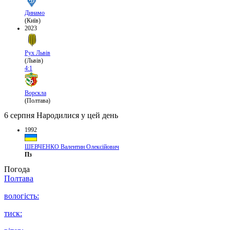
Динамо
(Київ)
2023
Рух Львів
(Львів)
4:1
Ворскла
(Полтава)
6 серпня
Народилися у цей день
1992
ШЕВЧЕНКО Валентин Олексійович
Пз
Погода
Полтава
вологість:
тиск: