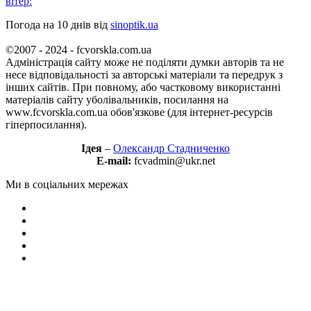
вітер:
Погода на 10 днів від
sinoptik.ua
©2007 - 2024 - fcvorskla.com.ua
Адміністрація сайту може не поділяти думки авторів та не
несе відповідальності за авторські матеріали та передрук з
інших сайтів. При повному, або частковому використанні
матеріалів сайту уболівальників, посилання на
www.fcvorskla.com.ua обов'язкове (для інтернет-ресурсів
гіперпосилання).
Ідея
–
Олександр Стадниченко
E-mail:
fcvadmin@ukr.net
Ми в соціальних мережах