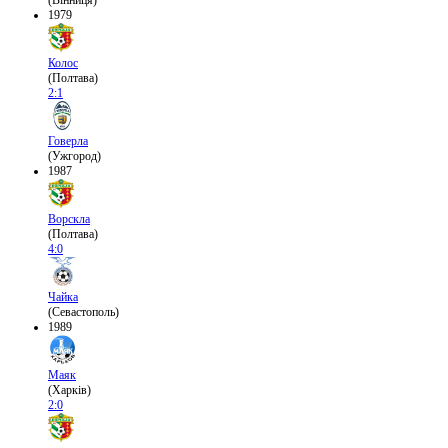
(Вінниця)
1979
Колос
(Полтава)
2:1
Говерла
(Ужгород)
1987
Ворскла
(Полтава)
4:0
Чайка
(Севастополь)
1989
Маяк
(Харків)
2:0