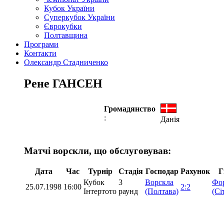
Кубок України
Суперкубок України
Єврокубки
Полтавщина
Програми
Контакти
Олександр Стадниченко
Рене ГАНСЕН
Громадянство
:
Данія
Матчі ворскли, що обслуговував:
Дата
Час
Турнір
Стадія
Господар
Рахунок
Г
Кубок
3
Ворскла
Фо
25.07.1998
16:00
2:2
Інтертото
раунд
(Полтава)
(Сі