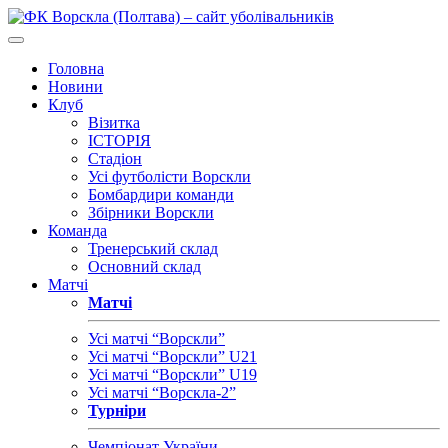
Головна
Новини
Клуб
Візитка
ІСТОРІЯ
Стадіон
Усі футболісти Ворскли
Бомбардири команди
Збірники Ворскли
Команда
Тренерський склад
Основний склад
Матчі
Матчі
Усі матчі “Ворскли”
Усі матчі “Ворскли” U21
Усі матчі “Ворскли” U19
Усі матчі “Ворскла-2”
Турніри
Чемпіонат України