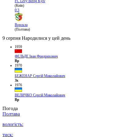
FC Levy Bereg Kyiv
(Київ)
0:3
Ворскла
(Полтава)
9 серпня
Народилися у цей день
1959
ФЕЛЬДЕ Іван Фридрихович
Вр
1970
БЕЖЕНАР Сергій Миколайович
Зх
1976
ВЕЛИЧКО Сергій Миколайович
Вр
Погода
Полтава
вологість:
тиск: