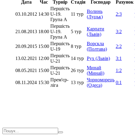
Дата
Час
Турнір
Стадія
Господар
Рахунок
Першість
Волинь
03.10.2012
14:30
U-19.
11 тур
2:3
(Луцьк)
Група А
Першість
Карпати
21.08.2013
18:00
U-19.
5 тур
3:2
(Львів)
Група А
Першість
Ворскла
20.09.2015
15:00
8 тур
2:2
U-19
(Полтава)
Першість
13.02.2021
12:00
14 тур
Рух (Львів)
3:1
U-21
Першість
Минай
08.05.2021
15:00
26 тур
1:2
U-21
(Минай)
Прем'єр-
Чорноморець
08.11.2024
15:30
13 тур
0:1
ліга
(Одеса)