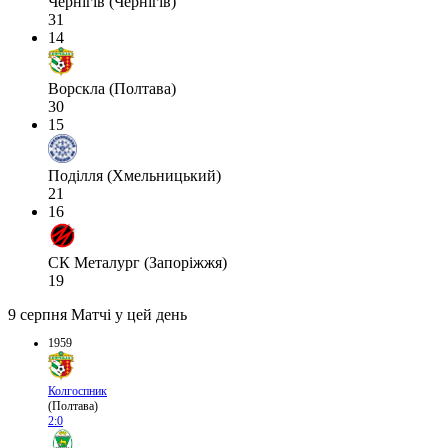
Чернігів (Чернігів)
31
14
Ворскла (Полтава)
30
15
Поділля (Хмельницький)
21
16
СК Металург (Запоріжжя)
19
9 серпня
Матчі у цей день
1959
Колгоспник
(Полтава)
2:0