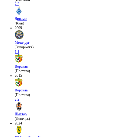
2:2
Динамо
(Київ)
2009
Металург
(Запоріжжя)
1:1
Ворскла
(Полтава)
2015
Ворскла
(Полтава)
2:2
Шахтар
(Донецьк)
2024