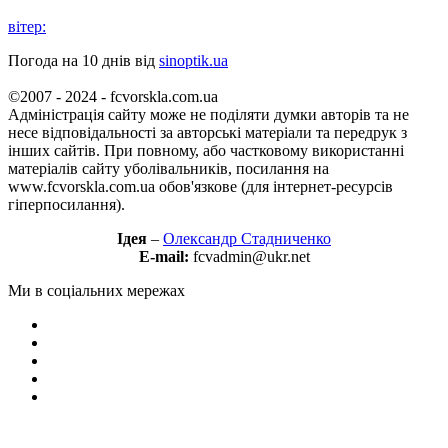
вітер:
Погода на 10 днів від
sinoptik.ua
©2007 - 2024 - fcvorskla.com.ua
Адміністрація сайту може не поділяти думки авторів та не
несе відповідальності за авторські матеріали та передрук з
інших сайтів. При повному, або частковому використанні
матеріалів сайту уболівальників, посилання на
www.fcvorskla.com.ua обов'язкове (для інтернет-ресурсів
гіперпосилання).
Ідея
–
Олександр Стадниченко
E-mail:
fcvadmin@ukr.net
Ми в соціальних мережах