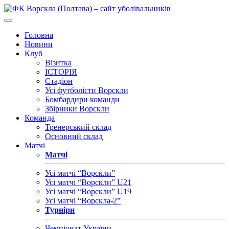
Головна
Новини
Клуб
Візитка
ІСТОРІЯ
Стадіон
Усі футболісти Ворскли
Бомбардири команди
Збірники Ворскли
Команда
Тренерський склад
Основний склад
Матчі
Матчі
Усі матчі “Ворскли”
Усі матчі “Ворскли” U21
Усі матчі “Ворскли” U19
Усі матчі “Ворскла-2”
Турніри
Чемпіонат України