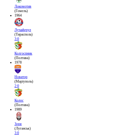
Локомотив
(Гомель)
1964
Лучаферул
(Тирасполь)
3:0
Колгоспник
(Полтава)
1978
Новатор
(Маріуполь)
2:0
Колос
(Полтава)
1989
Зоря
(Луганськ)
3:0