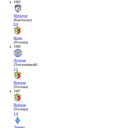
1982
Металург
(Кам'янське)
0:0
Колос
(Полтава)
1988
Поділля
(Хмельницький)
1:1
Ворскла
(Полтава)
1997
Ворскла
(Полтава)
1:4
Динамо