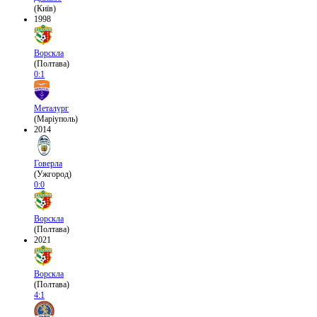
(Київ)
1998
Ворскла
(Полтава)
0:1
Металург
(Маріуполь)
2014
Говерла
(Ужгород)
0:0
Ворскла
(Полтава)
2021
Ворскла
(Полтава)
4:1