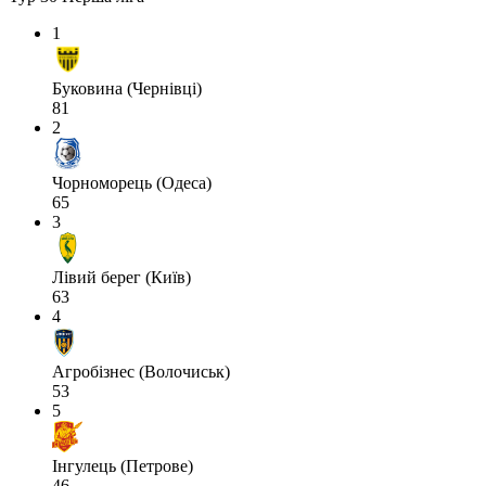
1
Буковина (Чернівці)
81
2
Чорноморець (Одеса)
65
3
Лівий берег (Київ)
63
4
Агробізнес (Волочиськ)
53
5
Інгулець (Петрове)
46