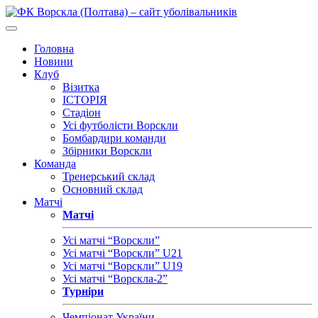
Головна
Новини
Клуб
Візитка
ІСТОРІЯ
Стадіон
Усі футболісти Ворскли
Бомбардири команди
Збірники Ворскли
Команда
Тренерський склад
Основний склад
Матчі
Матчі
Усі матчі “Ворскли”
Усі матчі “Ворскли” U21
Усі матчі “Ворскли” U19
Усі матчі “Ворскла-2”
Турніри
Чемпіонат України