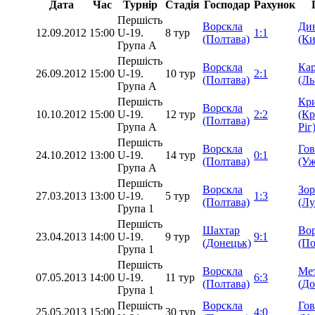
Дата
Час
Турнір
Стадія
Господар
Рахунок
Першість
Ворскла
Ди
12.09.2012
15:00
U-19.
8 тур
1:1
(Полтава)
(Ки
Група А
Першість
Ворскла
Ка
26.09.2012
15:00
U-19.
10 тур
2:1
(Полтава)
(Ль
Група А
Першість
Кр
Ворскла
10.10.2012
15:00
U-19.
12 тур
2:2
(К
(Полтава)
Група А
Ріг
Першість
Ворскла
Гов
24.10.2012
13:00
U-19.
14 тур
0:1
(Полтава)
(Уж
Група А
Першість
Ворскла
Зор
27.03.2013
13:00
U-19.
5 тур
1:3
(Полтава)
(Лу
Група 1
Першість
Шахтар
Во
23.04.2013
14:00
U-19.
9 тур
9:1
(Донецьк)
(По
Група 1
Першість
Ворскла
Ме
07.05.2013
14:00
U-19.
11 тур
6:3
(Полтава)
(До
Група 1
Першість
Ворскла
Гов
25.05.2013
15:00
30 тур
4:0