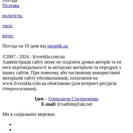
Погода
Полтава
вологість:
тиск:
вітер:
Погода на 10 днів від
sinoptik.ua
©2007 - 2024 - fcvorskla.com.ua
Адміністрація сайту може не поділяти думки авторів та не
несе відповідальності за авторські матеріали та передрук з
інших сайтів. При повному, або частковому використанні
матеріалів сайту уболівальників, посилання на
www.fcvorskla.com.ua обов'язкове (для інтернет-ресурсів
гіперпосилання).
Ідея
–
Олександр Стадниченко
E-mail:
fcvadmin@ukr.net
Ми в соціальних мережах