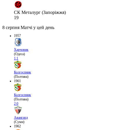
СК Металург (Запоріжжя)
19
8 серпня
Матчі у цей день
1957
Харчовик
(Одеса)
1:1
Колгоспник
(Полтава)
1961
Колгоспник
(Полтава)
2:0
Авангард
(Суми)
1962