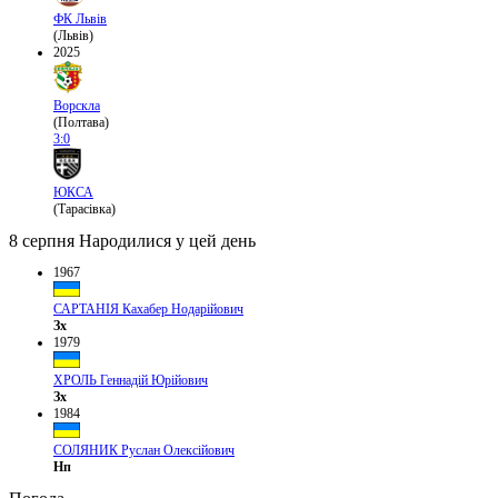
ФК Львів
(Львів)
2025
Ворскла
(Полтава)
3:0
ЮКСА
(Тарасівка)
8 серпня
Народилися у цей день
1967
САРТАНІЯ Кахабер Нодарійович
Зх
1979
ХРОЛЬ Геннадій Юрійович
Зх
1984
СОЛЯНИК Руслан Олексійович
Нп