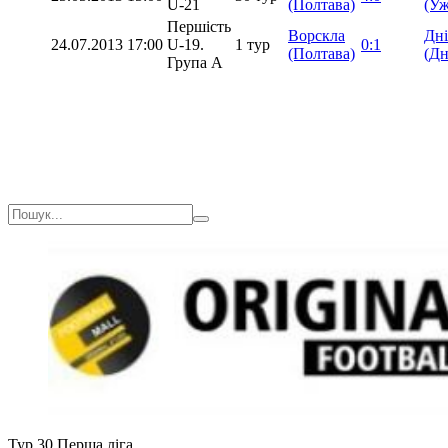
U-21
(Полтава)
(Уж
Першість
Ворскла
Дн
24.07.2013
17:00
U-19.
1 тур
0:1
(Полтава)
(Дн
Група А
Тур 30
Перша ліга