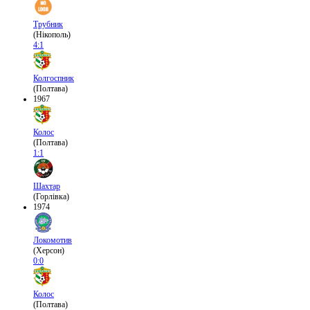
Трубник
(Нікополь)
4:1
Колгоспник
(Полтава)
1967
Колос
(Полтава)
1:1
Шахтар
(Горлівка)
1974
Локомотив
(Херсон)
0:0
Колос
(Полтава)