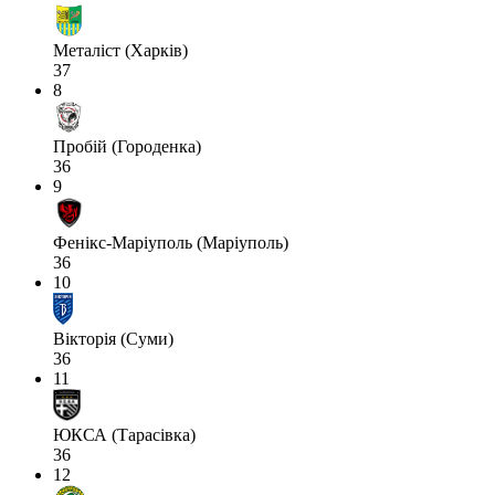
Металіст (Харків)
37
8
Пробій (Городенка)
36
9
Фенікс-Маріуполь (Маріуполь)
36
10
Вікторія (Суми)
36
11
ЮКСА (Тарасівка)
36
12