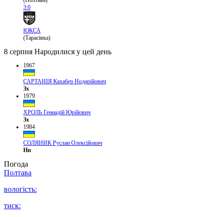
(Полтава)
3:0
ЮКСА
(Тарасівка)
8 серпня
Народилися у цей день
1967
САРТАНІЯ Кахабер Нодарійович
Зх
1979
ХРОЛЬ Геннадій Юрійович
Зх
1984
СОЛЯНИК Руслан Олексійович
Нп
Погода
Полтава
вологість:
тиск: