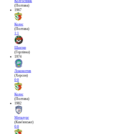
Колгоспник
(Полтава)
1967
Колос
(Полтава)
1:1
Шахтар
(Горлівка)
1974
Локомотив
(Херсон)
0:0
Колос
(Полтава)
1982
Металург
(Кам'янське)
0:0