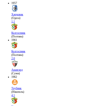
1957
Харчовик
(Одеса)
1:1
Колгоспник
(Полтава)
1961
Колгоспник
(Полтава)
2:0
Авангард
(Суми)
1962
Трубник
(Нікополь)
4:1