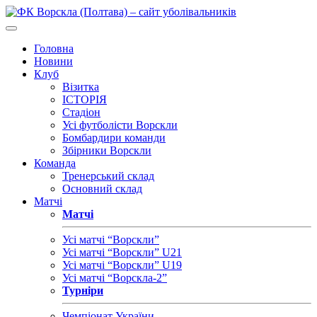
Головна
Новини
Клуб
Візитка
ІСТОРІЯ
Стадіон
Усі футболісти Ворскли
Бомбардири команди
Збірники Ворскли
Команда
Тренерський склад
Основний склад
Матчі
Матчі
Усі матчі “Ворскли”
Усі матчі “Ворскли” U21
Усі матчі “Ворскли” U19
Усі матчі “Ворскла-2”
Турніри
Чемпіонат України