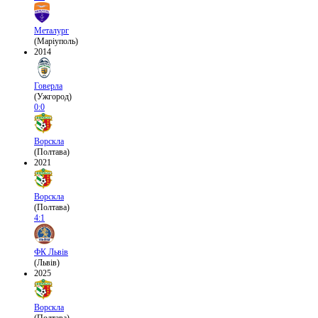
Металург
(Маріуполь)
2014
Говерла
(Ужгород)
0:0
Ворскла
(Полтава)
2021
Ворскла
(Полтава)
4:1
ФК Львів
(Львів)
2025
Ворскла