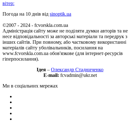
вітер:
Погода на 10 днів від
sinoptik.ua
©2007 - 2024 - fcvorskla.com.ua
Адміністрація сайту може не поділяти думки авторів та не
несе відповідальності за авторські матеріали та передрук з
інших сайтів. При повному, або частковому використанні
матеріалів сайту уболівальників, посилання на
www.fcvorskla.com.ua обов'язкове (для інтернет-ресурсів
гіперпосилання).
Ідея
–
Олександр Стадниченко
E-mail:
fcvadmin@ukr.net
Ми в соціальних мережах