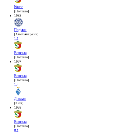
Колос
(Полтава)
1988
Поділля
(Хмельницький)
1:1
Ворскла
(Полтава)
1997
Ворскла
(Полтава)
1:4
Динамо
(Київ)
1998
Ворскла
(Полтава)
0:1