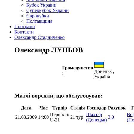
Кубок України
Суперкубок України
Єврокубки
Полтавщина
Програми
Контакти
Олександр Стадниченко
Олександр ЛУНЬОВ
Громадянство
Донецьк ,
:
Україна
Матчі ворскли, що обслуговував:
Дата
Час
Турнір
Стадія
Господар
Рахунок
Г
Першість
Шахтар
Во
21.03.2009
14:00
21 тур
3:0
U-21
(Донецьк)
(По