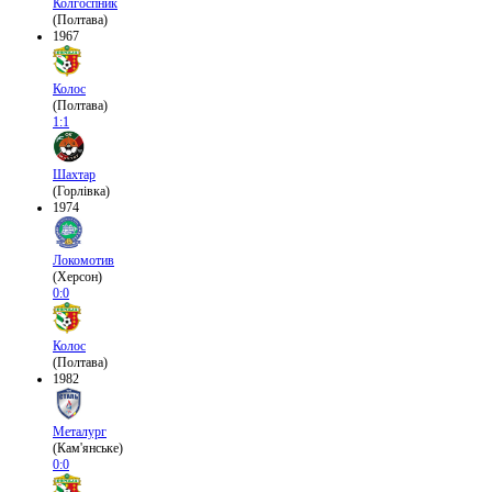
Колгоспник
(Полтава)
1967
Колос
(Полтава)
1:1
Шахтар
(Горлівка)
1974
Локомотив
(Херсон)
0:0
Колос
(Полтава)
1982
Металург
(Кам'янське)
0:0