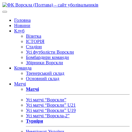
Головна
Новини
Клуб
Візитка
ІСТОРІЯ
Стадіон
Усі футболісти Ворскли
Бомбардири команди
Збірники Ворскли
Команда
Тренерський склад
Основний склад
Матчі
Матчі
Усі матчі “Ворскли”
Усі матчі “Ворскли” U21
Усі матчі “Ворскли” U19
Усі матчі “Ворскла-2”
Турніри
Чемпіонат України