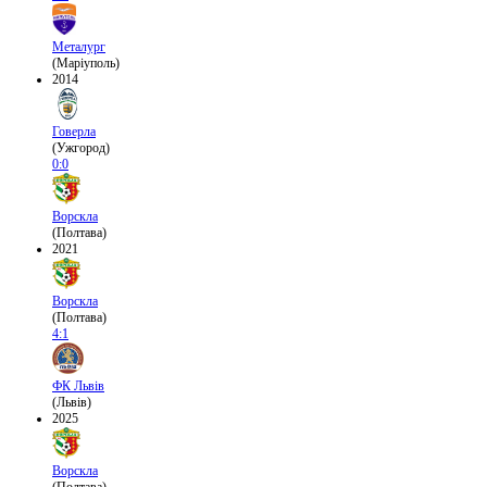
Металург
(Маріуполь)
2014
Говерла
(Ужгород)
0:0
Ворскла
(Полтава)
2021
Ворскла
(Полтава)
4:1
ФК Львів
(Львів)
2025
Ворскла