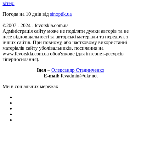
вітер:
Погода на 10 днів від
sinoptik.ua
©2007 - 2024 - fcvorskla.com.ua
Адміністрація сайту може не поділяти думки авторів та не
несе відповідальності за авторські матеріали та передрук з
інших сайтів. При повному, або частковому використанні
матеріалів сайту уболівальників, посилання на
www.fcvorskla.com.ua обов'язкове (для інтернет-ресурсів
гіперпосилання).
Ідея
–
Олександр Стадниченко
E-mail:
fcvadmin@ukr.net
Ми в соціальних мережах