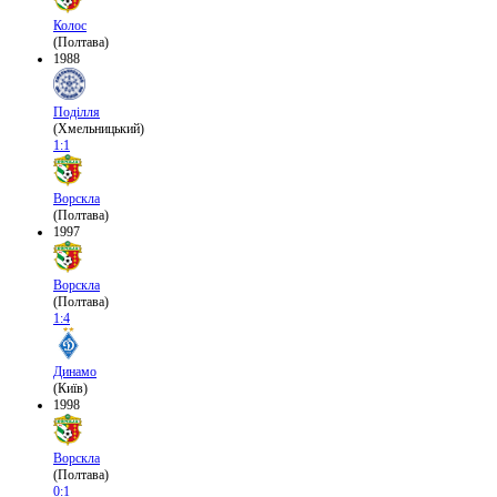
Колос
(Полтава)
1988
Поділля
(Хмельницький)
1:1
Ворскла
(Полтава)
1997
Ворскла
(Полтава)
1:4
Динамо
(Київ)
1998
Ворскла
(Полтава)
0:1