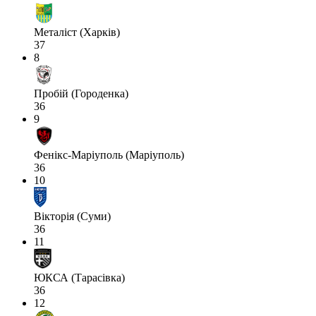
Металіст (Харків)
37
8
Пробій (Городенка)
36
9
Фенікс-Маріуполь (Маріуполь)
36
10
Вікторія (Суми)
36
11
ЮКСА (Тарасівка)
36
12