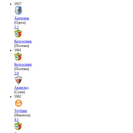
1957
Харчовик
(Одеса)
1:1
Колгоспник
(Полтава)
1961
Колгоспник
(Полтава)
2:0
Авангард
(Суми)
1962
Трубник
(Нікополь)
4:1