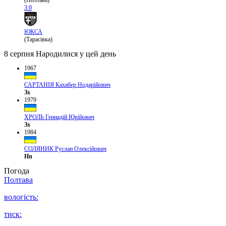
(Полтава)
3:0
ЮКСА
(Тарасівка)
8 серпня
Народилися у цей день
1967
САРТАНІЯ Кахабер Нодарійович
Зх
1979
ХРОЛЬ Геннадій Юрійович
Зх
1984
СОЛЯНИК Руслан Олексійович
Нп
Погода
Полтава
вологість:
тиск: