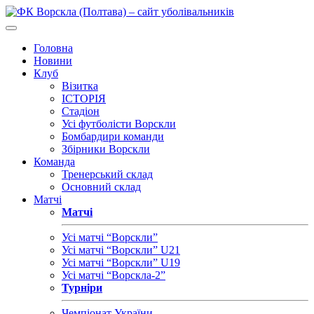
Головна
Новини
Клуб
Візитка
ІСТОРІЯ
Стадіон
Усі футболісти Ворскли
Бомбардири команди
Збірники Ворскли
Команда
Тренерський склад
Основний склад
Матчі
Матчі
Усі матчі “Ворскли”
Усі матчі “Ворскли” U21
Усі матчі “Ворскли” U19
Усі матчі “Ворскла-2”
Турніри
Чемпіонат України