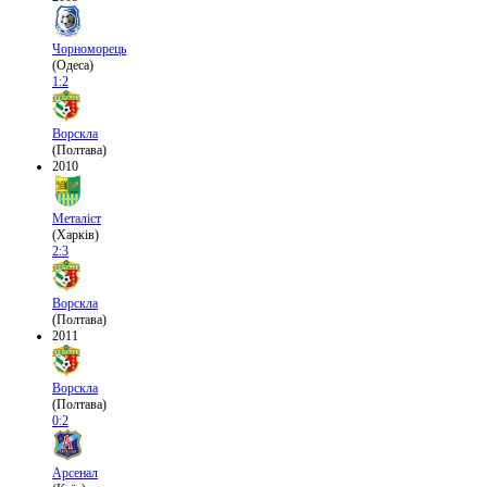
Чорноморець
(Одеса)
1:2
Ворскла
(Полтава)
2010
Металіст
(Харків)
2:3
Ворскла
(Полтава)
2011
Ворскла
(Полтава)
0:2
Арсенал