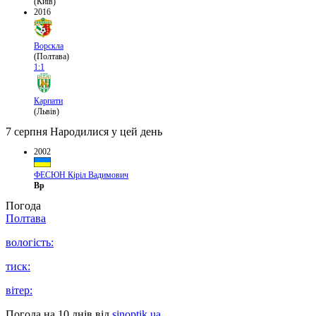
(Київ)
2016
Ворскла
(Полтава)
1:1
Карпати
(Львів)
7 серпня
Народилися у цей день
2002
ФЕСЮН Кіріл Вадимович
Вр
Погода
Полтава
вологість:
тиск:
вітер:
Погода на 10 днів від
sinoptik.ua