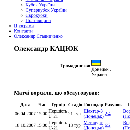
Кубок України
Суперкубок України
Єврокубки
Полтавщина
Програми
Контакти
Олександр Стадниченко
Олександр КАЦЮК
Громадянство
Донецьк ,
:
Україна
Матчі ворскли, що обслуговував:
Дата
Час
Турнір
Стадія
Господар
Рахунок
Г
Першість
Шахтар-3
Во
06.04.2007
15:00
21 тур
2:4
U-21
(Донецьк)
(По
Першість
Металург
Во
18.10.2007
15:00
13 тур
6:2
U-21
(Донецьк)
(По