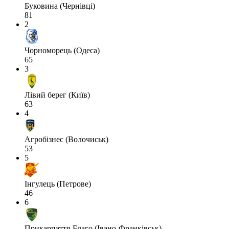
Буковина (Чернівці)
81
2
Чорноморець (Одеса)
65
3
Лівий берег (Київ)
63
4
Агробізнес (Волочиськ)
53
5
Інгулець (Петрове)
46
6
Прикарпаття-Благо (Івано-Франківськ)