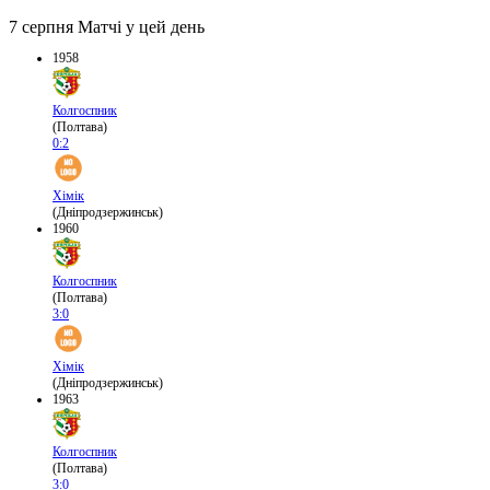
7 серпня
Матчі у цей день
1958
Колгоспник
(Полтава)
0:2
Хімік
(Дніпродзержинськ)
1960
Колгоспник
(Полтава)
3:0
Хімік
(Дніпродзержинськ)
1963
Колгоспник
(Полтава)
3:0