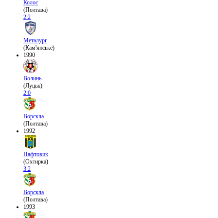
Колос
(Полтава)
2:2
Металург
(Кам'янське)
1990
Волинь
(Луцьк)
2:0
Ворскла
(Полтава)
1992
Нафтовик
(Охтирка)
3:2
Ворскла
(Полтава)
1993