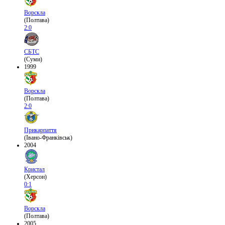
Ворскла
(Полтава)
2:0
СБТС
(Суми)
1999
Ворскла
(Полтава)
2:0
Прикарпаття
(Івано-Франківськ)
2004
Кристал
(Херсон)
0:1
Ворскла
(Полтава)
2005