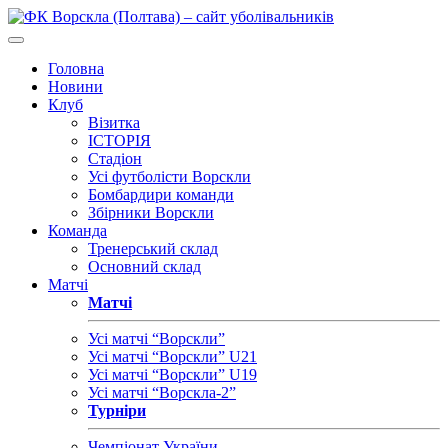
Головна
Новини
Клуб
Візитка
ІСТОРІЯ
Стадіон
Усі футболісти Ворскли
Бомбардири команди
Збірники Ворскли
Команда
Тренерський склад
Основний склад
Матчі
Матчі
Усі матчі “Ворскли”
Усі матчі “Ворскли” U21
Усі матчі “Ворскли” U19
Усі матчі “Ворскла-2”
Турніри
Чемпіонат України