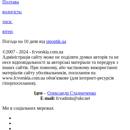
Полтава
вологість:
тиск:
вітер:
Погода на 10 днів від
sinoptik.ua
©2007 - 2024 - fcvorskla.com.ua
Адміністрація сайту може не поділяти думки авторів та не
несе відповідальності за авторські матеріали та передрук з
інших сайтів. При повному, або частковому використанні
матеріалів сайту уболівальників, посилання на
www.fcvorskla.com.ua обов'язкове (для інтернет-ресурсів
гіперпосилання).
Ідея
–
Олександр Стадниченко
E-mail:
fcvadmin@ukr.net
Ми в соціальних мережах