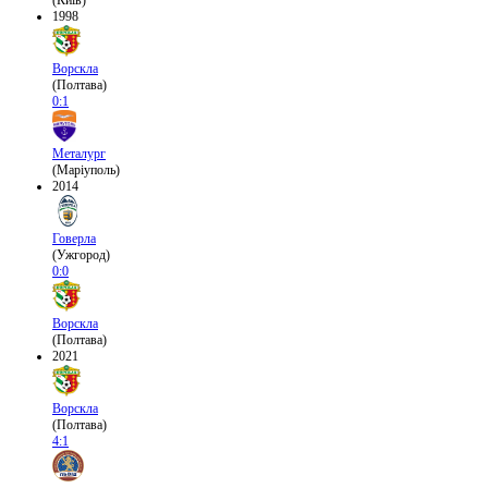
(Київ)
1998
Ворскла
(Полтава)
0:1
Металург
(Маріуполь)
2014
Говерла
(Ужгород)
0:0
Ворскла
(Полтава)
2021
Ворскла
(Полтава)
4:1