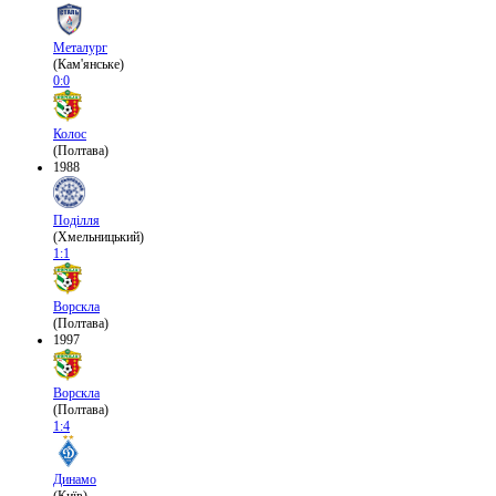
Металург
(Кам'янське)
0:0
Колос
(Полтава)
1988
Поділля
(Хмельницький)
1:1
Ворскла
(Полтава)
1997
Ворскла
(Полтава)
1:4
Динамо