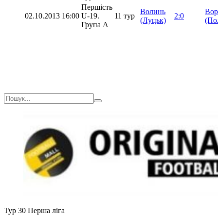
Першість
Волинь
Вор
02.10.2013
16:00
U-19.
11 тур
2:0
(Луцьк)
(По
Група А
Тур 30
Перша ліга