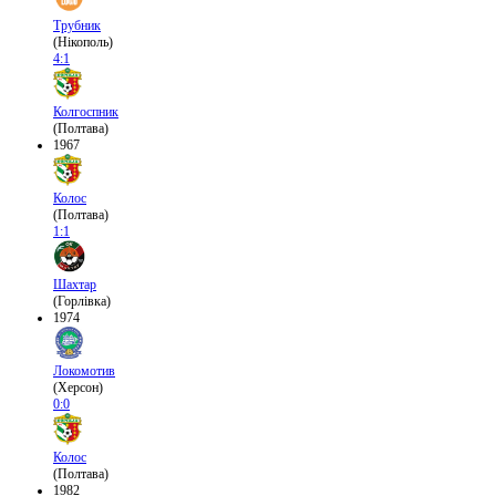
Трубник
(Нікополь)
4:1
Колгоспник
(Полтава)
1967
Колос
(Полтава)
1:1
Шахтар
(Горлівка)
1974
Локомотив
(Херсон)
0:0
Колос
(Полтава)
1982