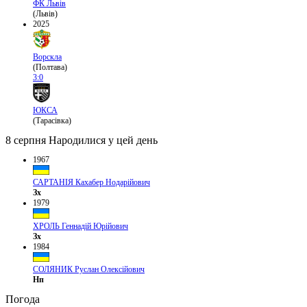
ФК Львів
(Львів)
2025
Ворскла
(Полтава)
3:0
ЮКСА
(Тарасівка)
8 серпня
Народилися у цей день
1967
САРТАНІЯ Кахабер Нодарійович
Зх
1979
ХРОЛЬ Геннадій Юрійович
Зх
1984
СОЛЯНИК Руслан Олексійович
Нп
Погода