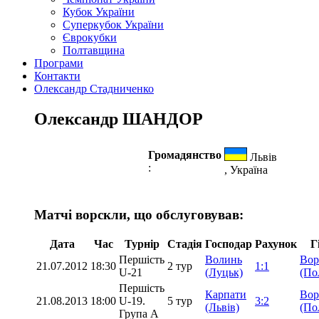
Кубок України
Суперкубок України
Єврокубки
Полтавщина
Програми
Контакти
Олександр Стадниченко
Олександр ШАНДОР
Громадянство
Львів
:
, Україна
Матчі ворскли, що обслуговував:
Дата
Час
Турнір
Стадія
Господар
Рахунок
Г
Першість
Волинь
Вор
21.07.2012
18:30
2 тур
1:1
U-21
(Луцьк)
(По
Першість
Карпати
Вор
21.08.2013
18:00
U-19.
5 тур
3:2
(Львів)
(По
Група А