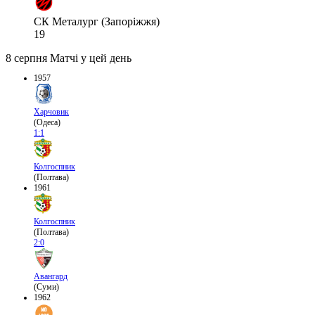
СК Металург (Запоріжжя)
19
8 серпня
Матчі у цей день
1957
Харчовик
(Одеса)
1:1
Колгоспник
(Полтава)
1961
Колгоспник
(Полтава)
2:0
Авангард
(Суми)
1962