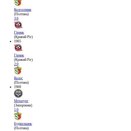
Колгоспник
(Полтава)
3:0
Гірник
(Кривий Ріг)
1965
Гірник
(Кривий Ріг)
2:0
Колос
(Полтава)
1969
Металург
(Запоріжжя)
1:0
Будівельник
(Полтава)