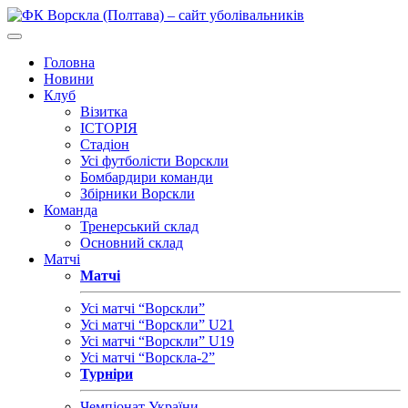
Головна
Новини
Клуб
Візитка
ІСТОРІЯ
Стадіон
Усі футболісти Ворскли
Бомбардири команди
Збірники Ворскли
Команда
Тренерський склад
Основний склад
Матчі
Матчі
Усі матчі “Ворскли”
Усі матчі “Ворскли” U21
Усі матчі “Ворскли” U19
Усі матчі “Ворскла-2”
Турніри
Чемпіонат України