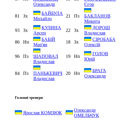
Олександр
Єгор
БАЙБУЛА
81
Зх
21
Пз
БАКЛАНОВ
Михайло
Микита
КУЛИНА
ДОРОШ
93
Зх
22
Зх
Арсен
Владислав
БАБІЙ
СІРОБАБА
86
Нп
18
Зх
Мар'ян
Олексій
ГОЛОВ
96
Пз
19
Нп
ШАПОВАЛ
Юрій
Владислав
БРАГА
84
Пз
20
Нп
ПАНЬКЕВИЧ
Олександр
Владислав
Головні тренери
Олександр
Ярослав КОМЗЮК
ОМЕЛЬЧУК