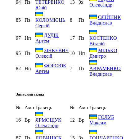
94
Пз
13
Зх
ТЕТЕРЕНКО
Олександр
Юрій
ОЛІЙНИК
85
Пз
8
Пз
КОЛОМІЄЦЬ
Владислав
Сергій
ДУДІК
97
Нп
17
Пз
КОСТЕНКО
Артем
Віталій
ЗІНКЕВИЧ
МІЛЬКО
95
Пз
10
Нп
Олексій
Дмитро
ФОРСЮК
82
Нп
7
Пз
АВРАМЕНКО
Артем
Владислав
Запасний склад
№
Амп
Гравець
№
Амп
Гравець
ГОЛУБ
16
Вр
12
Вр
ЯРМОЩУК
Максим
Олександр
87
Пз
15
Зх
ЛОВИНЮК
ГОНЧАРЕНКО