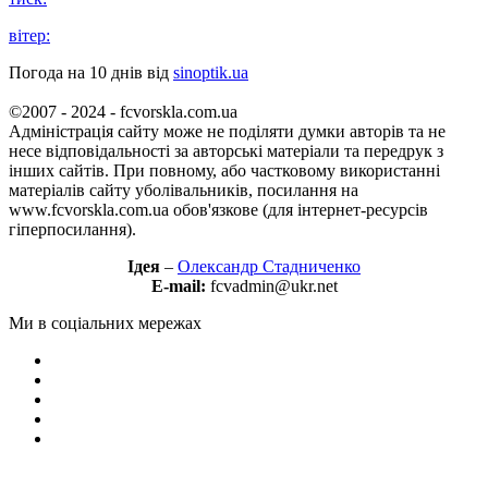
вітер:
Погода на 10 днів від
sinoptik.ua
©2007 - 2024 - fcvorskla.com.ua
Адміністрація сайту може не поділяти думки авторів та не
несе відповідальності за авторські матеріали та передрук з
інших сайтів. При повному, або частковому використанні
матеріалів сайту уболівальників, посилання на
www.fcvorskla.com.ua обов'язкове (для інтернет-ресурсів
гіперпосилання).
Ідея
–
Олександр Стадниченко
E-mail:
fcvadmin@ukr.net
Ми в соціальних мережах