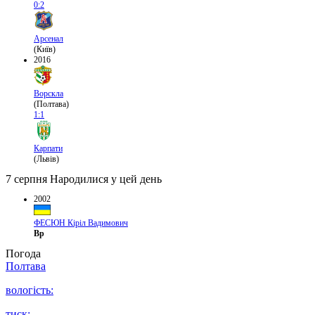
0:2
Арсенал
(Київ)
2016
Ворскла
(Полтава)
1:1
Карпати
(Львів)
7 серпня
Народилися у цей день
2002
ФЕСЮН Кіріл Вадимович
Вр
Погода
Полтава
вологість:
тиск: