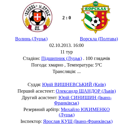
2 : 0
Волинь (Луцьк)
Ворскла (Полтава)
02.10.2013. 16:00
11 тур
Стадіон:
Підшипник (Луцьк)
. 100 глядачів
Погода: хмарно , Температура: 5ºC
Трансляція: ...
Суддя:
Юрій ВИШНЕВСЬКИЙ (Київ)
Перший асистент:
Олександр ШАНДОР (Львів)
Другий асистент:
Юрій СИНИШИН (Івано-
Франківськ)
Резервний арбітр:
Михайло ЮХИМЕНКО
(Луцьк)
Інспектор:
Ярослав КУШ (Івано-Франківськ)