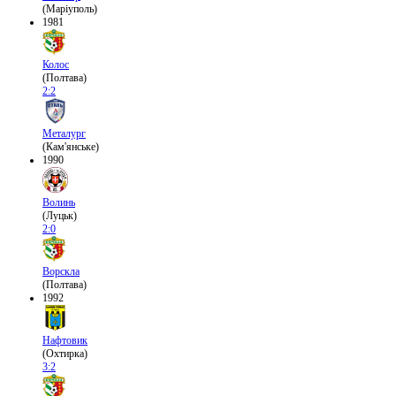
(Маріуполь)
1981
Колос
(Полтава)
2:2
Металург
(Кам'янське)
1990
Волинь
(Луцьк)
2:0
Ворскла
(Полтава)
1992
Нафтовик
(Охтирка)
3:2