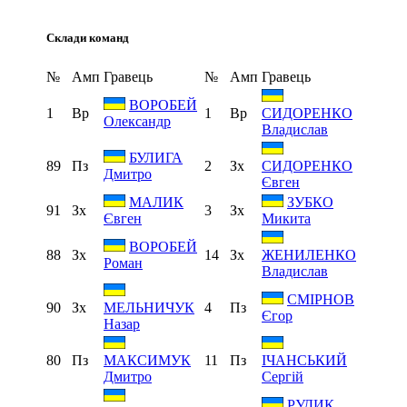
Склади команд
№
Амп
Гравець
№
Амп
Гравець
ВОРОБЕЙ
1
Вр
1
Вр
СИДОРЕНКО
Олександр
Владислав
БУЛИГА
89
Пз
2
Зх
СИДОРЕНКО
Дмитро
Євген
МАЛИК
ЗУБКО
91
Зх
3
Зх
Євген
Микита
ВОРОБЕЙ
88
Зх
14
Зх
ЖЕНИЛЕНКО
Роман
Владислав
СМІРНОВ
90
Зх
4
Пз
МЕЛЬНИЧУК
Єгор
Назар
80
Пз
11
Пз
МАКСИМУК
ІЧАНСЬКИЙ
Дмитро
Сергій
РУДИК