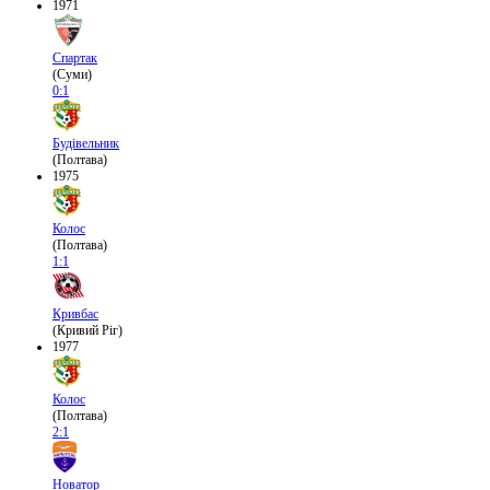
1971
Спартак
(Суми)
0:1
Будівельник
(Полтава)
1975
Колос
(Полтава)
1:1
Кривбас
(Кривий Ріг)
1977
Колос
(Полтава)
2:1
Новатор