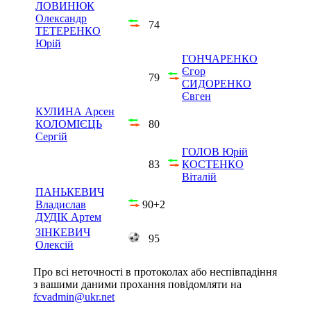
ЛОВИНЮК
Олександр
74
ТЕТЕРЕНКО
Юрій
ГОНЧАРЕНКО
Єгор
79
СИДОРЕНКО
Євген
КУЛИНА Арсен
КОЛОМІЄЦЬ
80
Сергій
ГОЛОВ Юрій
83
КОСТЕНКО
Віталій
ПАНЬКЕВИЧ
Владислав
90+2
ДУДІК Артем
ЗІНКЕВИЧ
95
Олексій
Про всі неточності в протоколах або неспівпадіння
з вашими даними прохання повідомляти на
fcvadmin@ukr.net