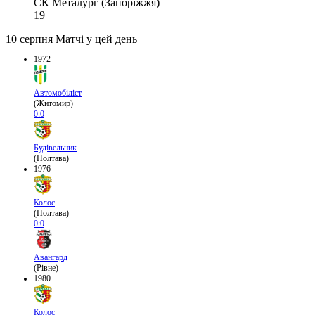
СК Металург (Запоріжжя)
19
10 серпня
Матчі у цей день
1972
Автомобіліст
(Житомир)
0:0
Будівельник
(Полтава)
1976
Колос
(Полтава)
0:0
Авангард
(Рівне)
1980
Колос