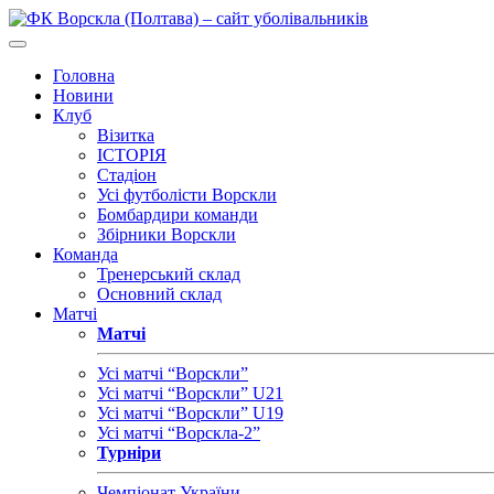
Головна
Новини
Клуб
Візитка
ІСТОРІЯ
Стадіон
Усі футболісти Ворскли
Бомбардири команди
Збірники Ворскли
Команда
Тренерський склад
Основний склад
Матчі
Матчі
Усі матчі “Ворскли”
Усі матчі “Ворскли” U21
Усі матчі “Ворскли” U19
Усі матчі “Ворскла-2”
Турніри
Чемпіонат України