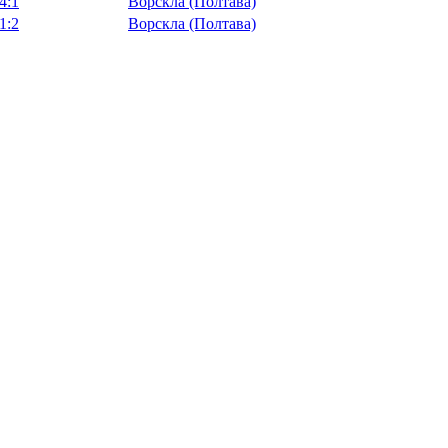
4:1
Ворскла (Полтава)
1:2
Ворскла (Полтава)