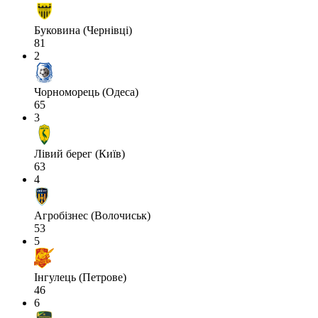
Буковина (Чернівці)
81
2
Чорноморець (Одеса)
65
3
Лівий берег (Київ)
63
4
Агробізнес (Волочиськ)
53
5
Інгулець (Петрове)
46
6