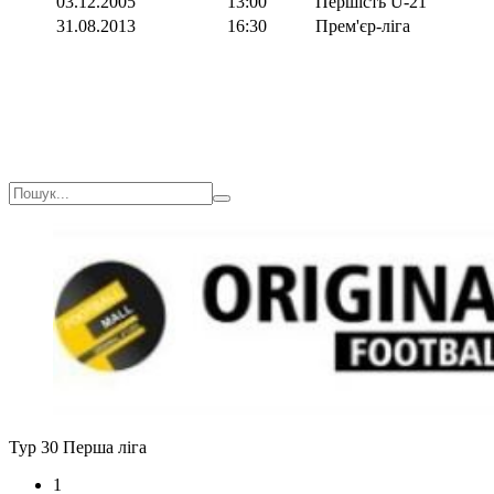
03.12.2005
13:00
Першість U-21
31.08.2013
16:30
Прем'єр-ліга
Тур 30
Перша ліга
1