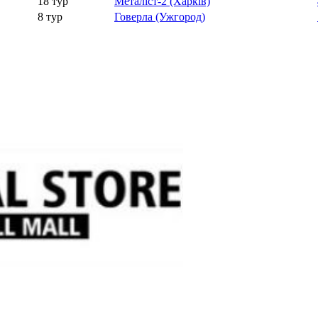
18 тур
Металіст-2 (Харків)
8 тур
Говерла (Ужгород)