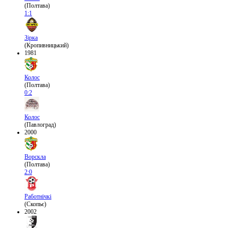
(Полтава)
1:1
Зірка
(Кропивницький)
1981
Колос
(Полтава)
0:2
Колос
(Павлоград)
2000
Ворскла
(Полтава)
2:0
Работнічкі
(Скопьє)
2002