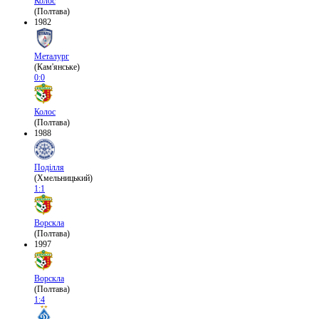
Колос
(Полтава)
1982
Металург
(Кам'янське)
0:0
Колос
(Полтава)
1988
Поділля
(Хмельницький)
1:1
Ворскла
(Полтава)
1997
Ворскла
(Полтава)
1:4