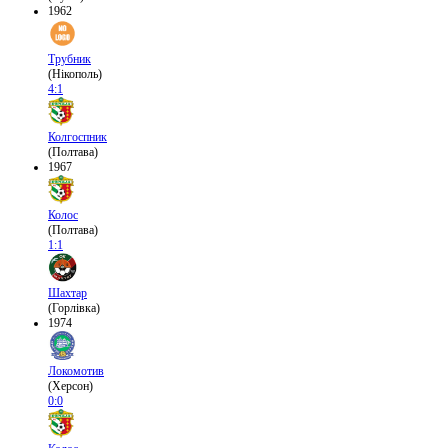
1962
Трубник
(Нікополь)
4:1
Колгоспник
(Полтава)
1967
Колос
(Полтава)
1:1
Шахтар
(Горлівка)
1974
Локомотив
(Херсон)
0:0