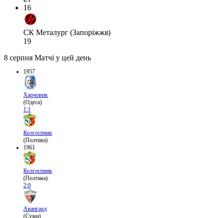
16
СК Металург (Запоріжжя)
19
8 серпня
Матчі у цей день
1957
Харчовик
(Одеса)
1:1
Колгоспник
(Полтава)
1961
Колгоспник
(Полтава)
2:0
Авангард
(Суми)