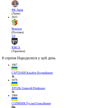
ФК Львів
(Львів)
2025
Ворскла
(Полтава)
3:0
ЮКСА
(Тарасівка)
8 серпня
Народилися у цей день
1967
САРТАНІЯ Кахабер Нодарійович
Зх
1979
ХРОЛЬ Геннадій Юрійович
Зх
1984
СОЛЯНИК Руслан Олексійович
Нп