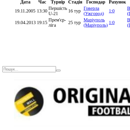
Дата
Час
Турнір
Стадія
Господар
Рахунок
Першість
Говерла
В
19.11.2005
13:30
16 тур
1:0
U-21
(Ужгород)
(
Прем'єр-
Маріуполь
В
19.04.2013
19:15
25 тур
1:0
ліга
(Маріуполь)
(