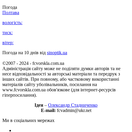
Погода
Полтава
вологість:
тиск:
вітер:
Погода на 10 днів від
sinoptik.ua
©2007 - 2024 - fcvorskla.com.ua
Адміністрація сайту може не поділяти думки авторів та не
несе відповідальності за авторські матеріали та передрук з
інших сайтів. При повному, або частковому використанні
матеріалів сайту уболівальників, посилання на
www.fcvorskla.com.ua обов'язкове (для інтернет-ресурсів
гіперпосилання).
Ідея
–
Олександр Стадниченко
E-mail:
fcvadmin@ukr.net
Ми в соціальних мережах