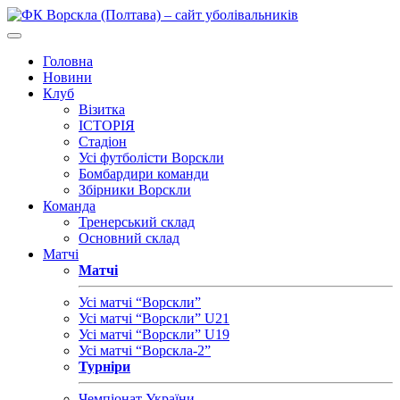
Головна
Новини
Клуб
Візитка
ІСТОРІЯ
Стадіон
Усі футболісти Ворскли
Бомбардири команди
Збірники Ворскли
Команда
Тренерський склад
Основний склад
Матчі
Матчі
Усі матчі “Ворскли”
Усі матчі “Ворскли” U21
Усі матчі “Ворскли” U19
Усі матчі “Ворскла-2”
Турніри
Чемпіонат України