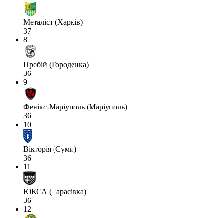
Металіст (Харків)
37
8
Пробій (Городенка)
36
9
Фенікс-Маріуполь (Маріуполь)
36
10
Вікторія (Суми)
36
11
ЮКСА (Тарасівка)
36
12