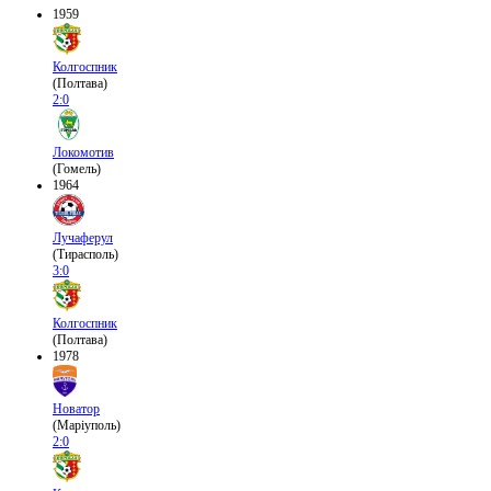
1959
Колгоспник
(Полтава)
2:0
Локомотив
(Гомель)
1964
Лучаферул
(Тирасполь)
3:0
Колгоспник
(Полтава)
1978
Новатор
(Маріуполь)
2:0