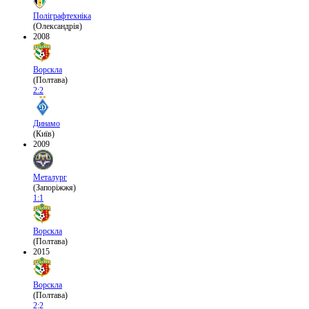
Поліграфтехніка
(Олександрія)
2008
Ворскла
(Полтава)
2:2
Динамо
(Київ)
2009
Металург
(Запоріжжя)
1:1
Ворскла
(Полтава)
2015
Ворскла
(Полтава)
2:2