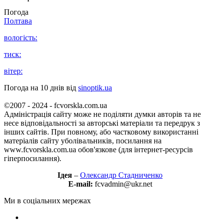
Погода
Полтава
вологість:
тиск:
вітер:
Погода на 10 днів від
sinoptik.ua
©2007 - 2024 - fcvorskla.com.ua
Адміністрація сайту може не поділяти думки авторів та не
несе відповідальності за авторські матеріали та передрук з
інших сайтів. При повному, або частковому використанні
матеріалів сайту уболівальників, посилання на
www.fcvorskla.com.ua обов'язкове (для інтернет-ресурсів
гіперпосилання).
Ідея
–
Олександр Стадниченко
E-mail:
fcvadmin@ukr.net
Ми в соціальних мережах