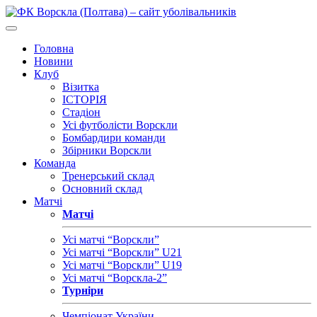
Головна
Новини
Клуб
Візитка
ІСТОРІЯ
Стадіон
Усі футболісти Ворскли
Бомбардири команди
Збірники Ворскли
Команда
Тренерський склад
Основний склад
Матчі
Матчі
Усі матчі “Ворскли”
Усі матчі “Ворскли” U21
Усі матчі “Ворскли” U19
Усі матчі “Ворскла-2”
Турніри
Чемпіонат України