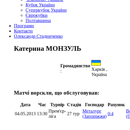
Кубок України
Суперкубок України
Єврокубки
Полтавщина
Програми
Контакти
Олександр Стадниченко
Катерина МОНЗУЛЬ
Громадянство
Харків ,
:
Україна
Матчі ворскли, що обслуговував:
Дата
Час
Турнір
Стадія
Господар
Рахунок
Прем'єр-
Металург
В
04.05.2013
13:30
27 тур
0:4
ліга
(Запоріжжя)
(