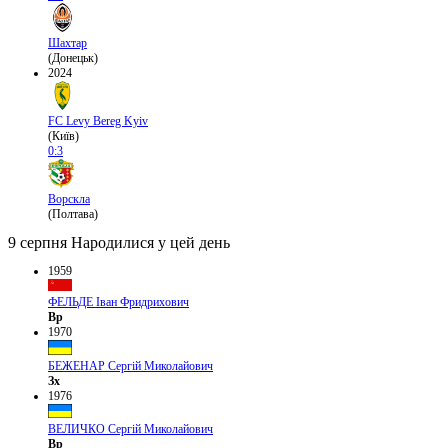
Шахтар
(Донецьк)
2024
FC Levy Bereg Kyiv
(Київ)
0:3
Ворскла
(Полтава)
9 серпня
Народилися у цей день
1959
ФЕЛЬДЕ Іван Фридрихович
Вр
1970
БЕЖЕНАР Сергій Миколайович
Зх
1976
ВЕЛИЧКО Сергій Миколайович
Вр