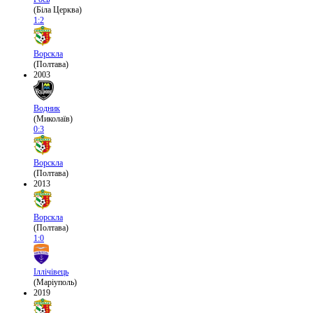
(Біла Церква)
1:2
Ворскла
(Полтава)
2003
Водник
(Миколаїв)
0:3
Ворскла
(Полтава)
2013
Ворскла
(Полтава)
1:0
Іллічівець
(Маріуполь)
2019