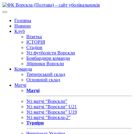
Головна
Новини
Клуб
Візитка
ІСТОРІЯ
Стадіон
Усі футболісти Ворскли
Бомбардири команди
Збірники Ворскли
Команда
Тренерський склад
Основний склад
Матчі
Матчі
Усі матчі “Ворскли”
Усі матчі “Ворскли” U21
Усі матчі “Ворскли” U19
Усі матчі “Ворскла-2”
Турніри
Чемпіонат України