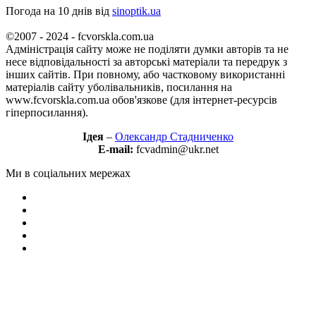
Погода на 10 днів від
sinoptik.ua
©2007 - 2024 - fcvorskla.com.ua
Адміністрація сайту може не поділяти думки авторів та не
несе відповідальності за авторські матеріали та передрук з
інших сайтів. При повному, або частковому використанні
матеріалів сайту уболівальників, посилання на
www.fcvorskla.com.ua обов'язкове (для інтернет-ресурсів
гіперпосилання).
Ідея
–
Олександр Стадниченко
E-mail:
fcvadmin@ukr.net
Ми в соціальних мережах