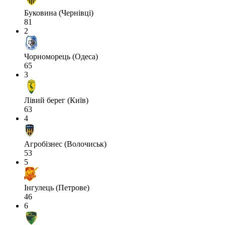
Буковина (Чернівці)
81
2
Чорноморець (Одеса)
65
3
Лівий берег (Київ)
63
4
Агробізнес (Волочиськ)
53
5
Інгулець (Петрове)
46
6