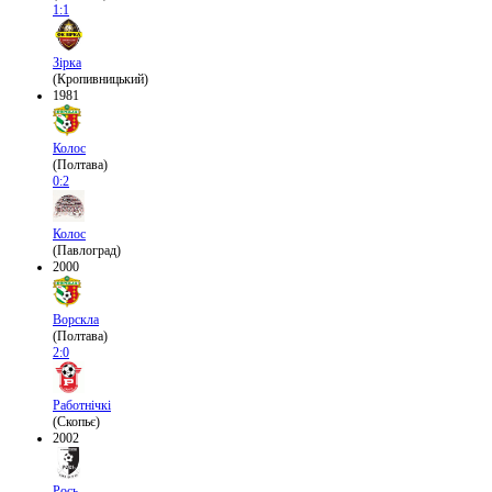
1:1
Зірка
(Кропивницький)
1981
Колос
(Полтава)
0:2
Колос
(Павлоград)
2000
Ворскла
(Полтава)
2:0
Работнічкі
(Скопьє)
2002
Рось