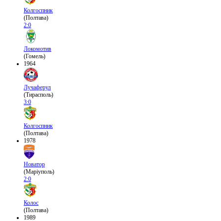
Колгоспник
(Полтава)
2:0
Локомотив
(Гомель)
1964
Лучаферул
(Тирасполь)
3:0
Колгоспник
(Полтава)
1978
Новатор
(Маріуполь)
2:0
Колос
(Полтава)
1989