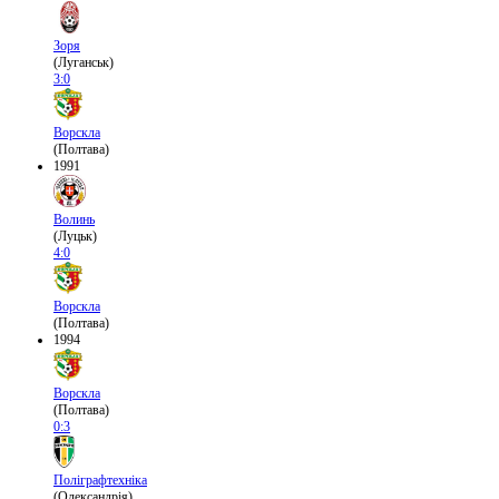
Зоря
(Луганськ)
3:0
Ворскла
(Полтава)
1991
Волинь
(Луцьк)
4:0
Ворскла
(Полтава)
1994
Ворскла
(Полтава)
0:3
Поліграфтехніка
(Олександрія)