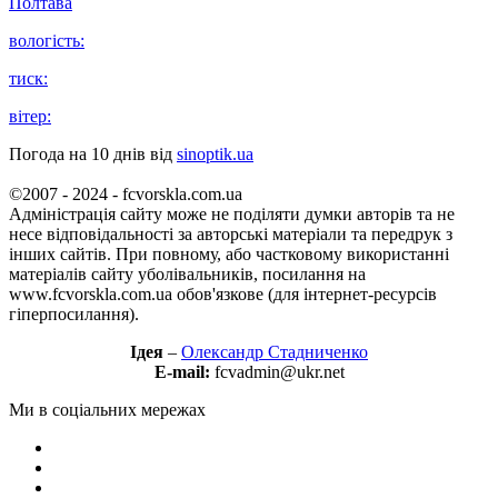
Полтава
вологість:
тиск:
вітер:
Погода на 10 днів від
sinoptik.ua
©2007 - 2024 - fcvorskla.com.ua
Адміністрація сайту може не поділяти думки авторів та не
несе відповідальності за авторські матеріали та передрук з
інших сайтів. При повному, або частковому використанні
матеріалів сайту уболівальників, посилання на
www.fcvorskla.com.ua обов'язкове (для інтернет-ресурсів
гіперпосилання).
Ідея
–
Олександр Стадниченко
E-mail:
fcvadmin@ukr.net
Ми в соціальних мережах