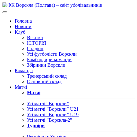
Головна
Новини
Клуб
Візитка
ІСТОРІЯ
Стадіон
Усі футболісти Ворскли
Бомбардири команди
Збірники Ворскли
Команда
Тренерський склад
Основний склад
Матчі
Матчі
Усі матчі “Ворскли”
Усі матчі “Ворскли” U21
Усі матчі “Ворскли” U19
Усі матчі “Ворскла-2”
Турніри
Чемпіонат України