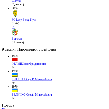
Шахтар
(Донецьк)
2024
FC Levy Bereg Kyiv
(Київ)
0:3
Ворскла
(Полтава)
9 серпня
Народилися у цей день
1959
ФЕЛЬДЕ Іван Фридрихович
Вр
1970
БЕЖЕНАР Сергій Миколайович
Зх
1976
ВЕЛИЧКО Сергій Миколайович
Вр
Погода