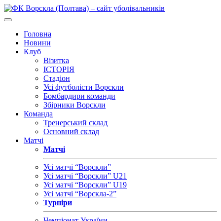
Головна
Новини
Клуб
Візитка
ІСТОРІЯ
Стадіон
Усі футболісти Ворскли
Бомбардири команди
Збірники Ворскли
Команда
Тренерський склад
Основний склад
Матчі
Матчі
Усі матчі “Ворскли”
Усі матчі “Ворскли” U21
Усі матчі “Ворскли” U19
Усі матчі “Ворскла-2”
Турніри
Чемпіонат України