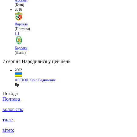
Арсенал
(Київ)
2016
Ворскла
(Полтава)
1:1
Карпати
(Львів)
7 серпня
Народилися у цей день
2002
ФЕСЮН Кіріл Вадимович
Вр
Погода
Полтава
вологість:
тиск:
вітер: