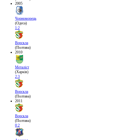
2005
Чорноморець
(Одеса)
1:2
Ворскла
(Полтава)
2010
Металіст
(Харків)
2:3
Ворскла
(Полтава)
2011
Ворскла
(Полтава)
0:2