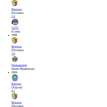
Ворскла
(Полтава)
2:0
СБТС
(Суми)
1999
Ворскла
(Полтава)
2:0
Прикарпаття
(Івано-Франківськ)
2004
Кристал
(Херсон)
0:1
Ворскла
(Полтава)