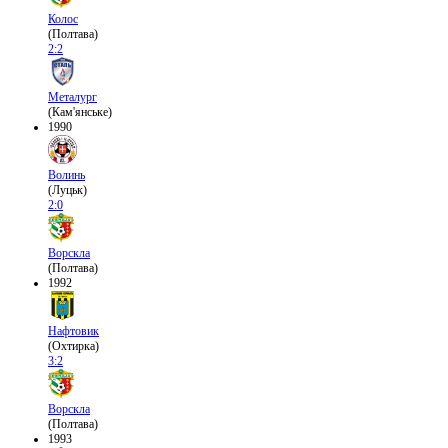
Колос
(Полтава)
2:2
Металург
(Кам'янське)
1990
Волинь
(Луцьк)
2:0
Ворскла
(Полтава)
1992
Нафтовик
(Охтирка)
3:2
Ворскла
(Полтава)
1993