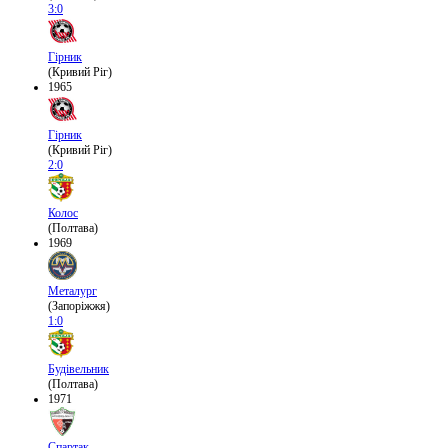
3:0
Гірник
(Кривий Ріг)
1965
Гірник
(Кривий Ріг)
2:0
Колос
(Полтава)
1969
Металург
(Запоріжжя)
1:0
Будівельник
(Полтава)
1971
Спартак