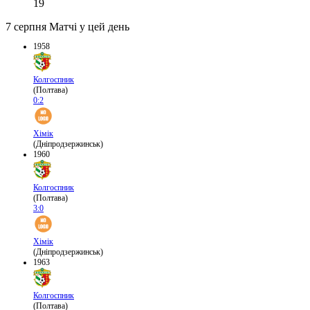
19
7 серпня
Матчі у цей день
1958
Колгоспник
(Полтава)
0:2
Хімік
(Дніпродзержинськ)
1960
Колгоспник
(Полтава)
3:0
Хімік
(Дніпродзержинськ)
1963
Колгоспник
(Полтава)