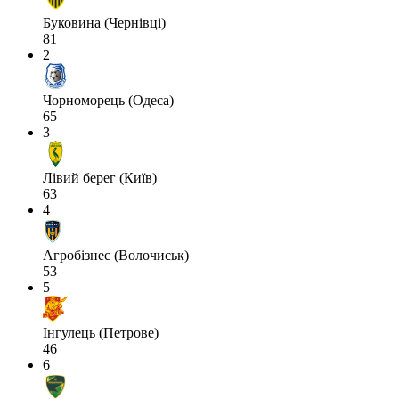
Буковина (Чернівці)
81
2
Чорноморець (Одеса)
65
3
Лівий берег (Київ)
63
4
Агробізнес (Волочиськ)
53
5
Інгулець (Петрове)
46
6