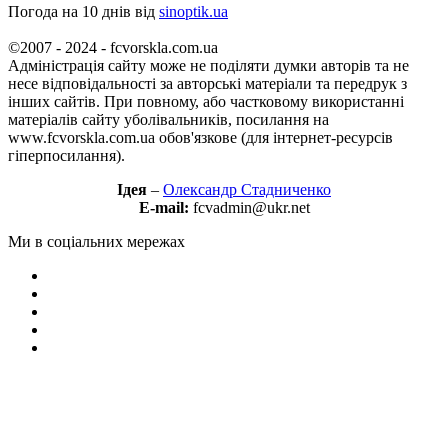
Погода на 10 днів від
sinoptik.ua
©2007 - 2024 - fcvorskla.com.ua
Адміністрація сайту може не поділяти думки авторів та не
несе відповідальності за авторські матеріали та передрук з
інших сайтів. При повному, або частковому використанні
матеріалів сайту уболівальників, посилання на
www.fcvorskla.com.ua обов'язкове (для інтернет-ресурсів
гіперпосилання).
Ідея
–
Олександр Стадниченко
E-mail:
fcvadmin@ukr.net
Ми в соціальних мережах