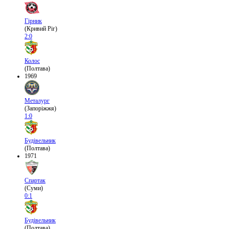
Гірник
(Кривий Ріг)
2:0
Колос
(Полтава)
1969
Металург
(Запоріжжя)
1:0
Будівельник
(Полтава)
1971
Спартак
(Суми)
0:1
Будівельник
(Полтава)