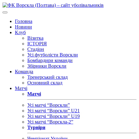
Головна
Новини
Клуб
Візитка
ІСТОРІЯ
Стадіон
Усі футболісти Ворскли
Бомбардири команди
Збірники Ворскли
Команда
Тренерський склад
Основний склад
Матчі
Матчі
Усі матчі “Ворскли”
Усі матчі “Ворскли” U21
Усі матчі “Ворскли” U19
Усі матчі “Ворскла-2”
Турніри
Чемпіонат України