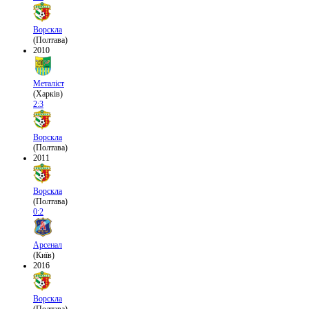
Ворскла
(Полтава)
2010
Металіст
(Харків)
2:3
Ворскла
(Полтава)
2011
Ворскла
(Полтава)
0:2
Арсенал
(Київ)
2016
Ворскла