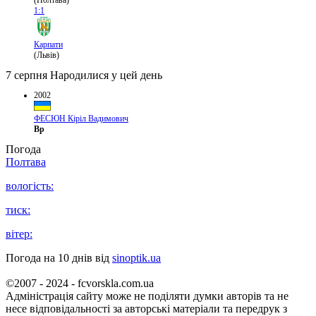
(Полтава)
1:1
Карпати
(Львів)
7 серпня
Народилися у цей день
2002
ФЕСЮН Кіріл Вадимович
Вр
Погода
Полтава
вологість:
тиск:
вітер:
Погода на 10 днів від
sinoptik.ua
©2007 - 2024 - fcvorskla.com.ua
Адміністрація сайту може не поділяти думки авторів та не
несе відповідальності за авторські матеріали та передрук з