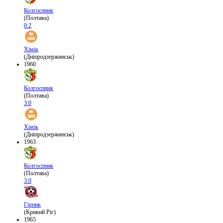
Колгоспник
(Полтава)
0:2
Хімік
(Дніпродзержинськ)
1960
Колгоспник
(Полтава)
3:0
Хімік
(Дніпродзержинськ)
1963
Колгоспник
(Полтава)
3:0
Гірник
(Кривий Ріг)
1965