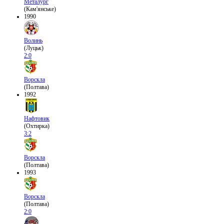
Металург
(Кам'янське)
1990
Волинь
(Луцьк)
2:0
Ворскла
(Полтава)
1992
Нафтовик
(Охтирка)
3:2
Ворскла
(Полтава)
1993
Ворскла
(Полтава)
2:0