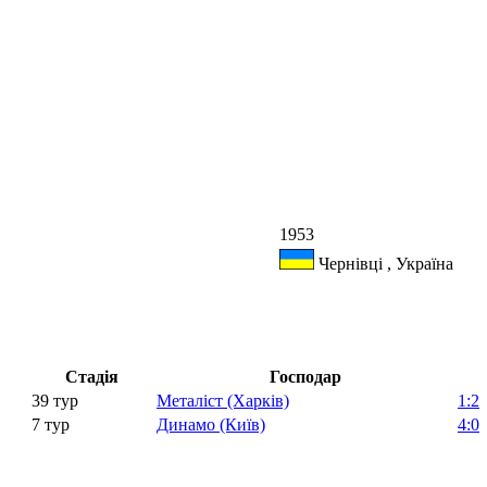
1953
Чернівці , Україна
Стадія
Господар
39 тур
Металіст (Харків)
1:2
7 тур
Динамо (Київ)
4:0