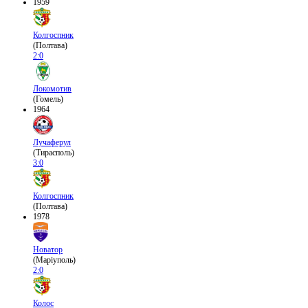
1959
Колгоспник
(Полтава)
2:0
Локомотив
(Гомель)
1964
Лучаферул
(Тирасполь)
3:0
Колгоспник
(Полтава)
1978
Новатор
(Маріуполь)
2:0
Колос