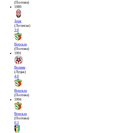
(Полтава)
1989
Зоря
(Луганськ)
3:0
Ворскла
(Полтава)
1991
Волинь
(Луцьк)
4:0
Ворскла
(Полтава)
1994
Ворскла
(Полтава)
0:3