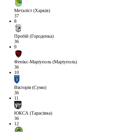
Металіст (Харків)
37
8
Пробій (Городенка)
36
9
Фенікс-Маріуполь (Маріуполь)
36
10
Вікторія (Суми)
36
11
ЮКСА (Тарасівка)
36
12