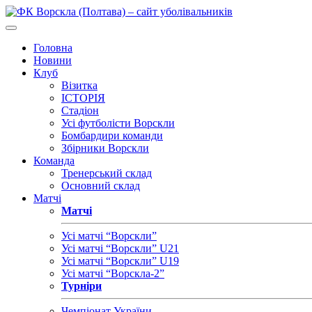
Головна
Новини
Клуб
Візитка
ІСТОРІЯ
Стадіон
Усі футболісти Ворскли
Бомбардири команди
Збірники Ворскли
Команда
Тренерський склад
Основний склад
Матчі
Матчі
Усі матчі “Ворскли”
Усі матчі “Ворскли” U21
Усі матчі “Ворскли” U19
Усі матчі “Ворскла-2”
Турніри
Чемпіонат України