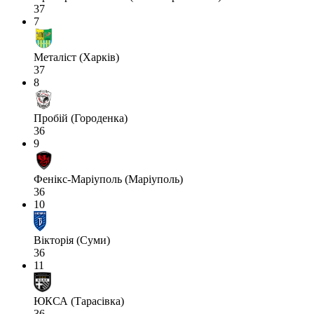
37
7
Металіст (Харків)
37
8
Пробій (Городенка)
36
9
Фенікс-Маріуполь (Маріуполь)
36
10
Вікторія (Суми)
36
11
ЮКСА (Тарасівка)
36