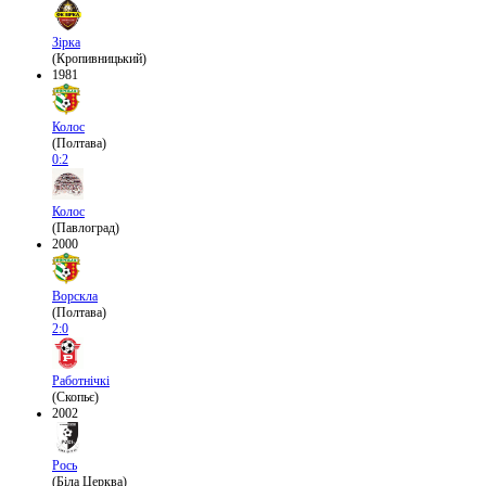
Зірка
(Кропивницький)
1981
Колос
(Полтава)
0:2
Колос
(Павлоград)
2000
Ворскла
(Полтава)
2:0
Работнічкі
(Скопьє)
2002
Рось
(Біла Церква)