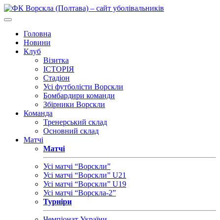
Головна
Новини
Клуб
Візитка
ІСТОРІЯ
Стадіон
Усі футболісти Ворскли
Бомбардири команди
Збірники Ворскли
Команда
Тренерський склад
Основний склад
Матчі
Матчі
Усі матчі “Ворскли”
Усі матчі “Ворскли” U21
Усі матчі “Ворскли” U19
Усі матчі “Ворскла-2”
Турніри
Чемпіонат України