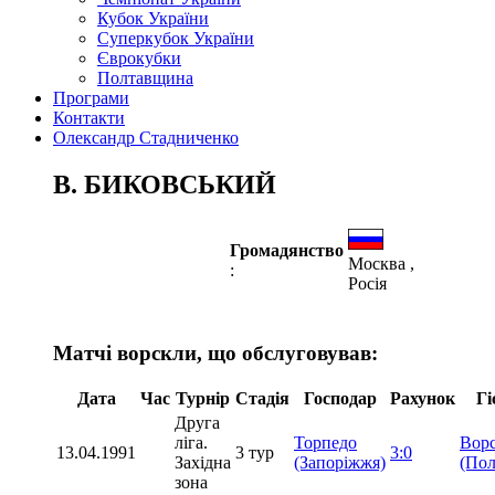
Кубок України
Суперкубок України
Єврокубки
Полтавщина
Програми
Контакти
Олександр Стадниченко
В. БИКОВСЬКИЙ
Громадянство
Москва ,
:
Росія
Матчі ворскли, що обслуговував:
Дата
Час
Турнір
Стадія
Господар
Рахунок
Гі
Друга
ліга.
Торпедо
Вор
13.04.1991
3 тур
3:0
Західна
(Запоріжжя)
(Пол
зона