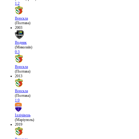
1:2
Ворскла
(Полтава)
2003
Водник
(Миколаїв)
0:3
Ворскла
(Полтава)
2013
Ворскла
(Полтава)
1:0
Іллічівець
(Маріуполь)
2019