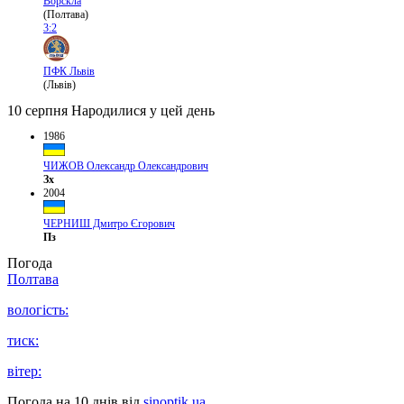
Ворскла
(Полтава)
3:2
ПФК Львів
(Львів)
10 серпня
Народилися у цей день
1986
ЧИЖОВ Олександр Олександрович
Зх
2004
ЧЕРНИШ Дмитро Єгорович
Пз
Погода
Полтава
вологість:
тиск:
вітер:
Погода на 10 днів від
sinoptik.ua