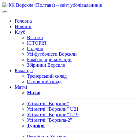
Головна
Новини
Клуб
Візитка
ІСТОРІЯ
Стадіон
Усі футболісти Ворскли
Бомбардири команди
Збірники Ворскли
Команда
Тренерський склад
Основний склад
Матчі
Матчі
Усі матчі “Ворскли”
Усі матчі “Ворскли” U21
Усі матчі “Ворскли” U19
Усі матчі “Ворскла-2”
Турніри
Чемпіонат України