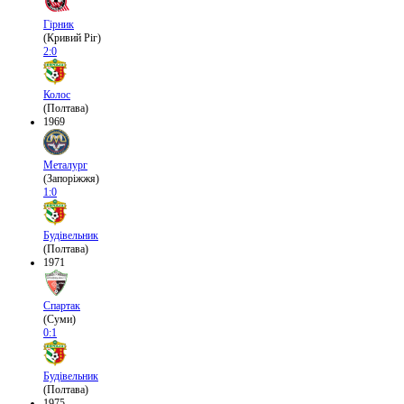
Гірник
(Кривий Ріг)
2:0
Колос
(Полтава)
1969
Металург
(Запоріжжя)
1:0
Будівельник
(Полтава)
1971
Спартак
(Суми)
0:1
Будівельник
(Полтава)
1975