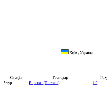
Київ , Україна
Стадія
Господар
Рах
5 тур
Ворскла (Полтава)
1:0