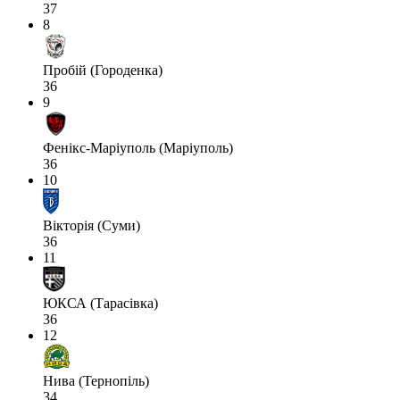
37
8
Пробій (Городенка)
36
9
Фенікс-Маріуполь (Маріуполь)
36
10
Вікторія (Суми)
36
11
ЮКСА (Тарасівка)
36
12
Нива (Тернопіль)
34