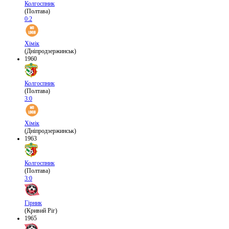
Колгоспник
(Полтава)
0:2
Хімік
(Дніпродзержинськ)
1960
Колгоспник
(Полтава)
3:0
Хімік
(Дніпродзержинськ)
1963
Колгоспник
(Полтава)
3:0
Гірник
(Кривий Ріг)
1965