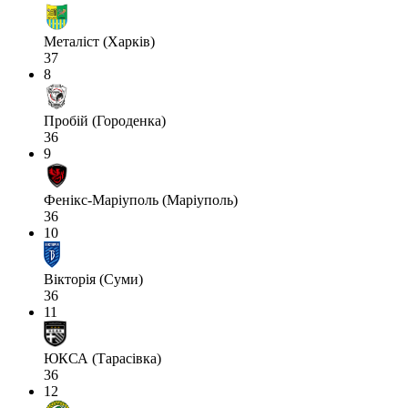
Металіст (Харків)
37
8
Пробій (Городенка)
36
9
Фенікс-Маріуполь (Маріуполь)
36
10
Вікторія (Суми)
36
11
ЮКСА (Тарасівка)
36
12