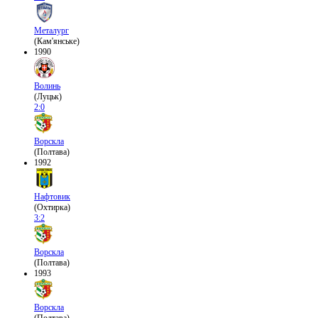
Металург
(Кам'янське)
1990
Волинь
(Луцьк)
2:0
Ворскла
(Полтава)
1992
Нафтовик
(Охтирка)
3:2
Ворскла
(Полтава)
1993
Ворскла