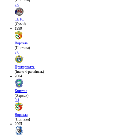
(Полтава)
2:0
СБТС
(Суми)
1999
Ворскла
(Полтава)
2:0
Прикарпаття
(Івано-Франківськ)
2004
Кристал
(Херсон)
0:1
Ворскла
(Полтава)
2005