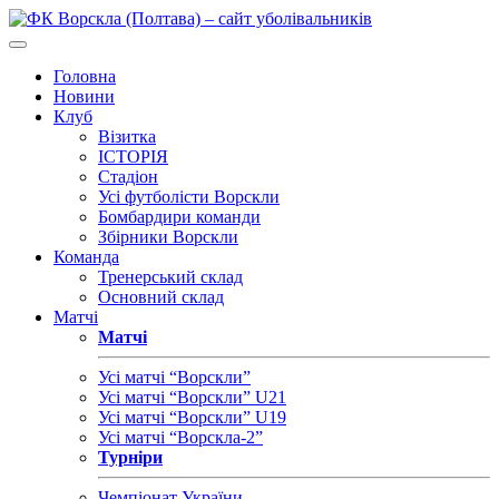
Головна
Новини
Клуб
Візитка
ІСТОРІЯ
Стадіон
Усі футболісти Ворскли
Бомбардири команди
Збірники Ворскли
Команда
Тренерський склад
Основний склад
Матчі
Матчі
Усі матчі “Ворскли”
Усі матчі “Ворскли” U21
Усі матчі “Ворскли” U19
Усі матчі “Ворскла-2”
Турніри
Чемпіонат України