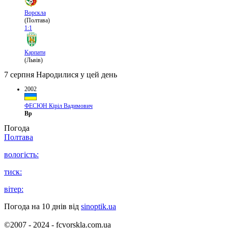
Ворскла
(Полтава)
1:1
Карпати
(Львів)
7 серпня
Народилися у цей день
2002
ФЕСЮН Кіріл Вадимович
Вр
Погода
Полтава
вологість:
тиск:
вітер:
Погода на 10 днів від
sinoptik.ua
©2007 - 2024 - fcvorskla.com.ua