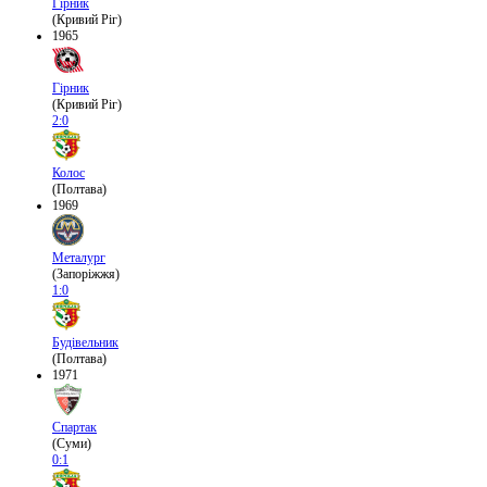
Гірник
(Кривий Ріг)
1965
Гірник
(Кривий Ріг)
2:0
Колос
(Полтава)
1969
Металург
(Запоріжжя)
1:0
Будівельник
(Полтава)
1971
Спартак
(Суми)
0:1