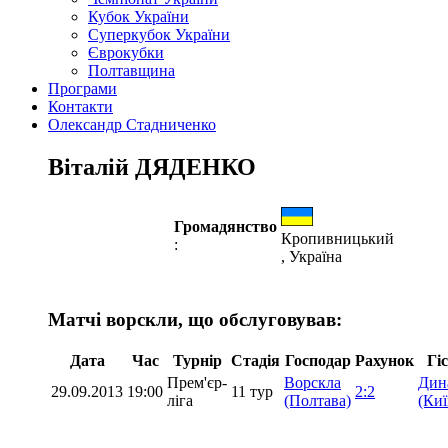
Кубок України
Суперкубок України
Єврокубки
Полтавщина
Програми
Контакти
Олександр Стадниченко
Віталій ДЯДЕНКО
Громадянство
Кропивницький
:
, Україна
Матчі ворскли, що обслуговував:
Дата
Час
Турнір
Стадія
Господар
Рахунок
Гі
Прем'єр-
Ворскла
Дин
29.09.2013
19:00
11 тур
2:2
ліга
(Полтава)
(Киї