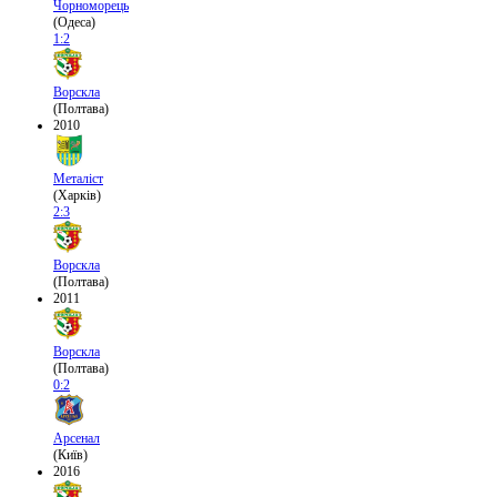
Чорноморець
(Одеса)
1:2
Ворскла
(Полтава)
2010
Металіст
(Харків)
2:3
Ворскла
(Полтава)
2011
Ворскла
(Полтава)
0:2
Арсенал
(Київ)
2016