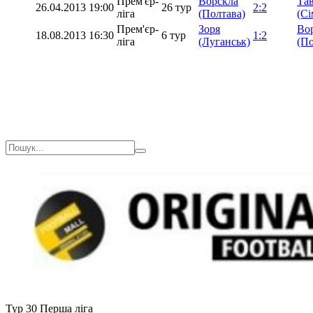
Прем'єр-
Ворскла
Тав
26.04.2013
19:00
26 тур
2:2
ліга
(Полтава)
(С
Прем'єр-
Зоря
Во
18.08.2013
16:30
6 тур
1:2
ліга
(Луганськ)
(По
Тур 30
Перша ліга