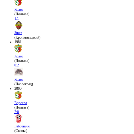
Колос
(Полтава)
1:1
Зірка
(Кропивницький)
1981
Колос
(Полтава)
0:2
Колос
(Павлоград)
2000
Ворскла
(Полтава)
2:0
Работнічкі
(Скопьє)