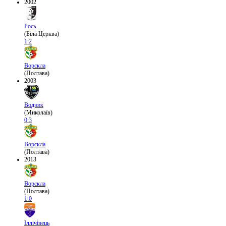
2002
Рось
(Біла Церква)
1:2
Ворскла
(Полтава)
2003
Водник
(Миколаїв)
0:3
Ворскла
(Полтава)
2013
Ворскла
(Полтава)
1:0
Іллічівець