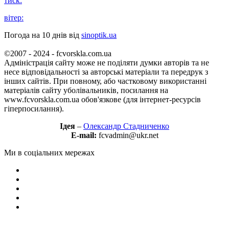
тиск:
вітер:
Погода на 10 днів від
sinoptik.ua
©2007 - 2024 - fcvorskla.com.ua
Адміністрація сайту може не поділяти думки авторів та не
несе відповідальності за авторські матеріали та передрук з
інших сайтів. При повному, або частковому використанні
матеріалів сайту уболівальників, посилання на
www.fcvorskla.com.ua обов'язкове (для інтернет-ресурсів
гіперпосилання).
Ідея
–
Олександр Стадниченко
E-mail:
fcvadmin@ukr.net
Ми в соціальних мережах