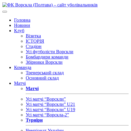
Головна
Новини
Клуб
Візитка
ІСТОРІЯ
Стадіон
Усі футболісти Ворскли
Бомбардири команди
Збірники Ворскли
Команда
Тренерський склад
Основний склад
Матчі
Матчі
Усі матчі “Ворскли”
Усі матчі “Ворскли” U21
Усі матчі “Ворскли” U19
Усі матчі “Ворскла-2”
Турніри
Чемпіонат України