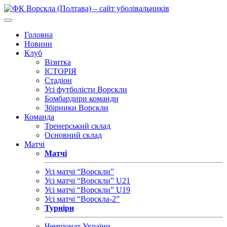
Головна
Новини
Клуб
Візитка
ІСТОРІЯ
Стадіон
Усі футболісти Ворскли
Бомбардири команди
Збірники Ворскли
Команда
Тренерський склад
Основний склад
Матчі
Матчі
Усі матчі “Ворскли”
Усі матчі “Ворскли” U21
Усі матчі “Ворскли” U19
Усі матчі “Ворскла-2”
Турніри
Чемпіонат України