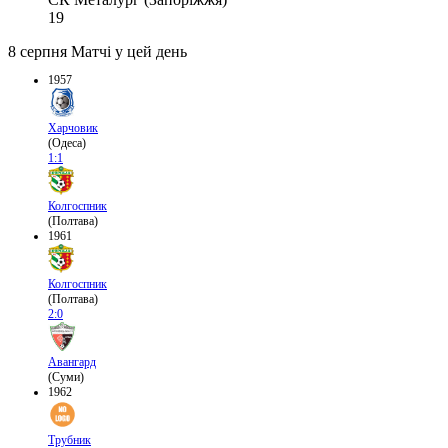
19
8 серпня
Матчі у цей день
1957
Харчовик
(Одеса)
1:1
Колгоспник
(Полтава)
1961
Колгоспник
(Полтава)
2:0
Авангард
(Суми)
1962
Трубник