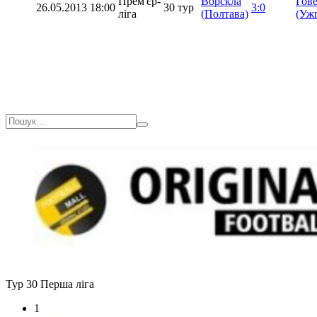
Прем'єр-
Ворскла
Гов
26.05.2013
18:00
30 тур
3:0
ліга
(Полтава)
(Уж
Тур 30
Перша ліга
1