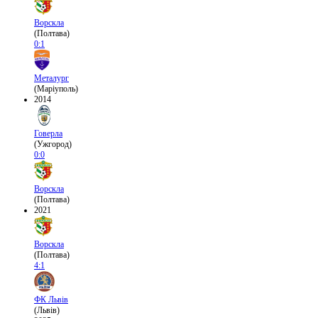
Ворскла
(Полтава)
0:1
Металург
(Маріуполь)
2014
Говерла
(Ужгород)
0:0
Ворскла
(Полтава)
2021
Ворскла
(Полтава)
4:1
ФК Львів
(Львів)