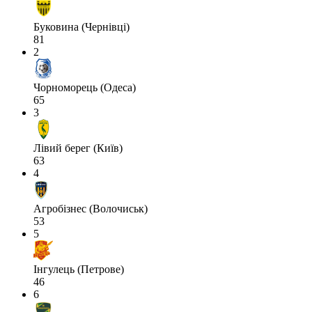
Буковина (Чернівці)
81
2
Чорноморець (Одеса)
65
3
Лівий берег (Київ)
63
4
Агробізнес (Волочиськ)
53
5
Інгулець (Петрове)
46
6