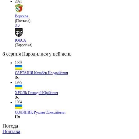
2025
Ворскла
(Полтава)
3:0
ЮКСА
(Тарасівка)
8 серпня
Народилися у цей день
1967
САРТАНІЯ Кахабер Нодарійович
Зх
1979
ХРОЛЬ Геннадій Юрійович
Зх
1984
СОЛЯНИК Руслан Олексійович
Нп
Погода
Полтава