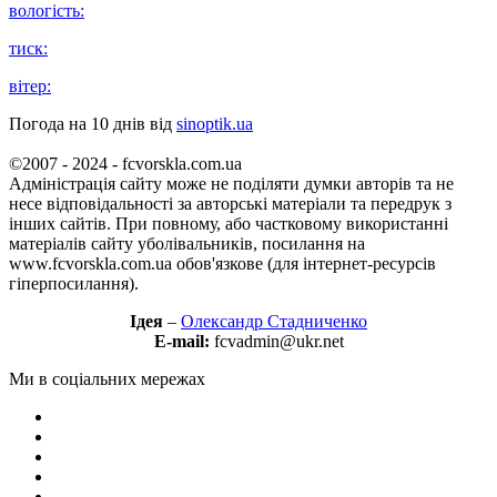
вологість:
тиск:
вітер:
Погода на 10 днів від
sinoptik.ua
©2007 - 2024 - fcvorskla.com.ua
Адміністрація сайту може не поділяти думки авторів та не
несе відповідальності за авторські матеріали та передрук з
інших сайтів. При повному, або частковому використанні
матеріалів сайту уболівальників, посилання на
www.fcvorskla.com.ua обов'язкове (для інтернет-ресурсів
гіперпосилання).
Ідея
–
Олександр Стадниченко
E-mail:
fcvadmin@ukr.net
Ми в соціальних мережах