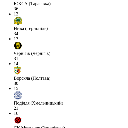
ЮКСА (Тарасівка)
36
12
Нива (Тернопіль)
34
13
Чернігів (Чернігів)
31
14
Ворскла (Полтава)
30
15
Поділля (Хмельницький)
21
16
СК Металург (Запоріжжя)