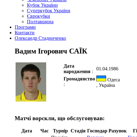
Кубок України
Суперкубок України
Єврокубки
Полтавщина
Програми
Контакти
Олександр Стадниченко
Вадим Ігорович САЇК
Дата
01.04.1986
народження
:
Громадянство
Одеса
:
, Україна
Матчі ворскли, що обслуговував:
Дата
Час
Турнір
Стадія
Господар
Рахунок
Г