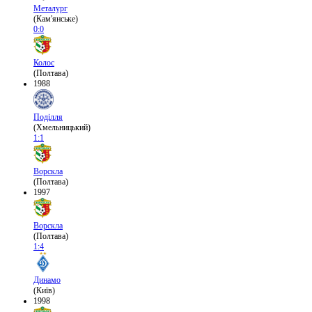
Металург
(Кам'янське)
0:0
Колос
(Полтава)
1988
Поділля
(Хмельницький)
1:1
Ворскла
(Полтава)
1997
Ворскла
(Полтава)
1:4
Динамо
(Київ)
1998