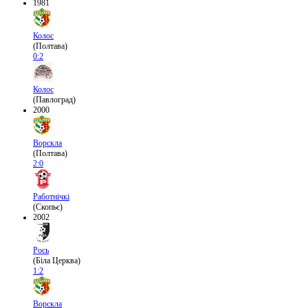
1981
Колос
(Полтава)
0:2
Колос
(Павлоград)
2000
Ворскла
(Полтава)
2:0
Работнічкі
(Скопьє)
2002
Рось
(Біла Церква)
1:2
Ворскла