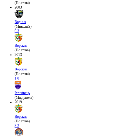
(Полтава)
2003
Водник
(Миколаїв)
0:3
Ворскла
(Полтава)
2013
Ворскла
(Полтава)
1:0
Іллічівець
(Маріуполь)
2019
Ворскла
(Полтава)
3:2