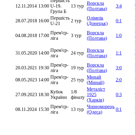
Першість
Ворскла
12.11.2014
13:00
U-19.
13 тур
3:4
(Полтава)
Група Б
Першість
Олімпік
28.07.2018
16:00
2 тур
0:1
U-21
(Донецьк)
Прем'єр-
Ворскла
04.08.2018
17:00
3 тур
1:0
ліга
(Полтава)
Прем'єр-
Ворскла
31.05.2020
14:00
24 тур
1:1
ліга
(Полтава)
Прем'єр-
Ворскла
20.03.2021
19:30
19 тур
3:0
ліга
(Полтава)
Прем'єр-
Минай
08.05.2023
14:00
25 тур
2:0
ліга
(Минай)
Металіст
Кубок
1/8
27.09.2023
18:30
1925
0:3
України
фіналу
(Харків)
Прем'єр-
Чорноморець
08.11.2024
15:30
13 тур
0:1
ліга
(Одеса)