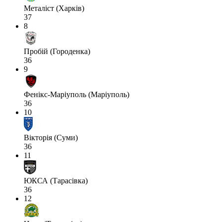
Металіст (Харків)
37
8
Пробій (Городенка)
36
9
Фенікс-Маріуполь (Маріуполь)
36
10
Вікторія (Суми)
36
11
ЮКСА (Тарасівка)
36
12