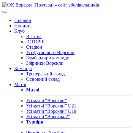
Головна
Новини
Клуб
Візитка
ІСТОРІЯ
Стадіон
Усі футболісти Ворскли
Бомбардири команди
Збірники Ворскли
Команда
Тренерський склад
Основний склад
Матчі
Матчі
Усі матчі “Ворскли”
Усі матчі “Ворскли” U21
Усі матчі “Ворскли” U19
Усі матчі “Ворскла-2”
Турніри
Чемпіонат України