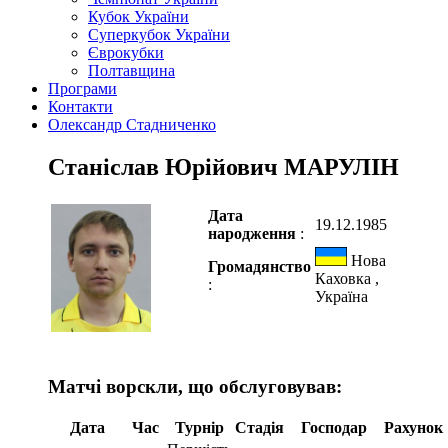
Кубок України
Суперкубок України
Єврокубки
Полтавщина
Програми
Контакти
Олександр Стадниченко
Станіслав Юрійович МАРУЛІН
Дата
19.12.1985
народження
:
Нова
Громадянство
Каховка ,
:
Україна
Матчі ворскли, що обслуговував:
Дата
Час
Турнір
Стадія
Господар
Рахунок