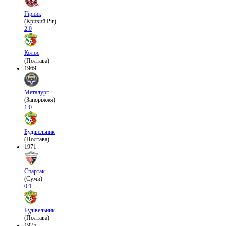
Гірник
(Кривий Ріг)
2:0
Колос
(Полтава)
1969
Металург
(Запоріжжя)
1:0
Будівельник
(Полтава)
1971
Спартак
(Суми)
0:1
Будівельник
(Полтава)
1975