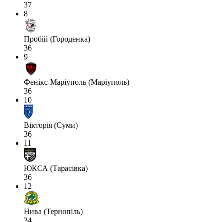
37
8
Пробій (Городенка)
36
9
Фенікс-Маріуполь (Маріуполь)
36
10
Вікторія (Суми)
36
11
ЮКСА (Тарасівка)
36
12
Нива (Тернопіль)
34