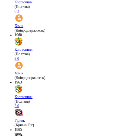
Колгоспник
(Полтава)
0:2
Хімік
(Дніпродзержинськ)
1960
Колгоспник
(Полтава)
3:0
Хімік
(Дніпродзержинськ)
1963
Колгоспник
(Полтава)
3:0
Гірник
(Кривий Ріг)
1965