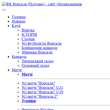
Головна
Новини
Клуб
Візитка
ІСТОРІЯ
Стадіон
Усі футболісти Ворскли
Бомбардири команди
Збірники Ворскли
Команда
Тренерський склад
Основний склад
Матчі
Матчі
Усі матчі “Ворскли”
Усі матчі “Ворскли” U21
Усі матчі “Ворскли” U19
Усі матчі “Ворскла-2”
Турніри
Чемпіонат України