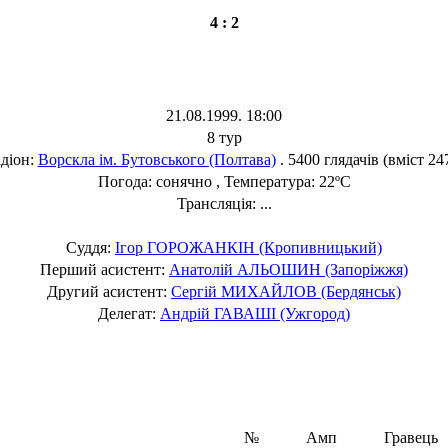
4 : 2
21.08.1999. 18:00
8 тур
діон:
Ворскла ім. Бутовського (Полтава)
. 5400 глядачів (вміст 24
Погода: сонячно , Температура: 22ºC
Трансляція: ...
Суддя:
Ігор ГОРОЖАНКІН (Кропивницький)
Перший асистент:
Анатолій АЛЬОШИН (Запоріжжя)
Другий асистент:
Сергій МИХАЙЛОВ (Бердянськ)
Делегат:
Андрій ГАВАШІ (Ужгород)
№
Амп
Гравець