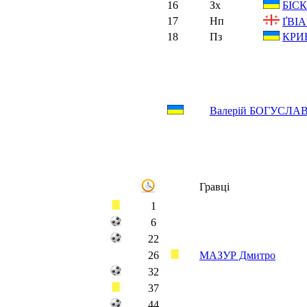
16
Зх
БІСК
17
Нп
ҐВІА
18
Пз
КРИВ
Валерій БОГУСЛ
Гравці
1
6
22
26
МАЗУР Дмитро
32
37
44