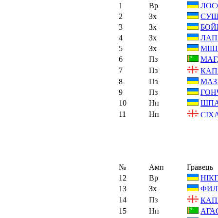
1
Вр
ЛОСЄ
2
Зх
СУШ
3
Зх
БОЙ
4
Зх
ЛАП
5
Зх
МІШ
6
Пз
МАГ
7
Пз
КАП
8
Пз
МАЗ
9
Пз
ГОН
10
Нп
ШПА
11
Нп
СІХА
№
Амп
Гравець
12
Вр
НІК
13
Зх
ФИЛ
14
Пз
КАП
15
Нп
АГАЄ