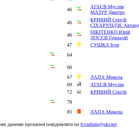
АГАЄВ Муслім
46
МАЗУР Дмитро
КРИВИЙ Сергій
46
СІХАРУЛІДЗЕ Автанд
НІКІТЕНКО Юрій
46
ЛОСЄВ Геннадій
47
СУШКА Ігор
64
66
67
ЛАПА Микола
69
АГАЄВ Муслім
72
КРИВИЙ Сергій
78
85
ЛАПА Микола
шими даними прохання повідомляти на
fcvadmin@ukr.net