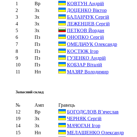
1
Вр
КОВТУН Андрій
2
Зх
ДОЦЕНКО Віктор
3
Зх
БАЛАНЧУК Сергій
4
Зх
ЛЕЖЕНЦЕВ Сергій
5
Зх
ПЕТКОВ Йордан
6
Пз
ОНОПКО Сергій
7
Пз
ОМЕЛЬЧУК Олександр
8
Пз
КОСТЮК Ігор
9
Пз
ГУЗЕНКО Андрій
10
Пз
КОБЗАР Віталій
11
Нп
МАЗЯР Володимир
Запасний склад
№
Амп
Гравець
12
Вр
БОГОДЄЛОВ В’ячеслав
19
Зх
ЧЕРНЯК Сергій
14
Зх
МАЧОГАН Ігор
15
Нп
МЕЛАЩЕНКО Олександр