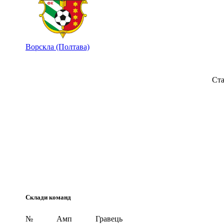
Ворскла (Полтава)
Ста
Склади команд
№
Амп
Гравець