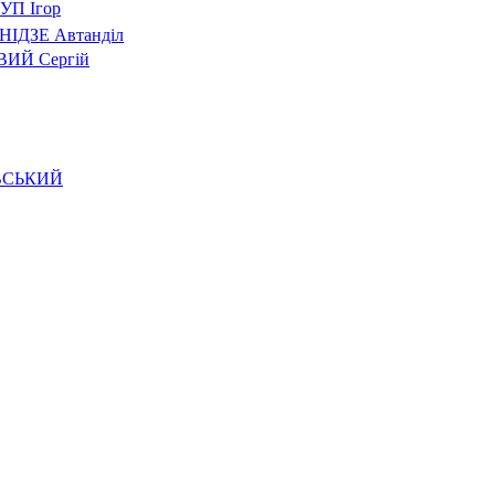
УП Ігор
НІДЗЕ Автанділ
ИЙ Сергій
АВСЬКИЙ