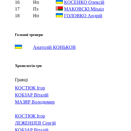
16
Нп
КОСЕНКО Олексій
17
Пз
МАКОВСКІ Міхаіл
18
Нп
ГОЛОВКО Андрій
Головні тренери
Анатолій КОНЬКОВ
Хронологія гри
Гравці
КОСТЮК Ігор
КОБЗАР Віталій
МАЗЯР Володимир
КОСТЮК Ігор
ЛЕЖЕНЦЕВ Сергій
КОБЗАР Віталій