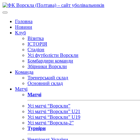
Головна
Новини
Клуб
Візитка
ІСТОРІЯ
Стадіон
Усі футболісти Ворскли
Бомбардири команди
Збірники Ворскли
Команда
Тренерський склад
Основний склад
Матчі
Матчі
Усі матчі “Ворскли”
Усі матчі “Ворскли” U21
Усі матчі “Ворскли” U19
Усі матчі “Ворскла-2”
Турніри
Чемпіонат України