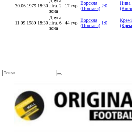
Друга
Ворскла
Нива
30.06.1979
18:30
ліга. 2
17 тур
2:0
(Полтава)
(Вінн
зона
Друга
Ворскла
Кремі
11.09.1989
18:30
ліга. 6
44 тур
1:0
(Полтава)
(Крем
зона