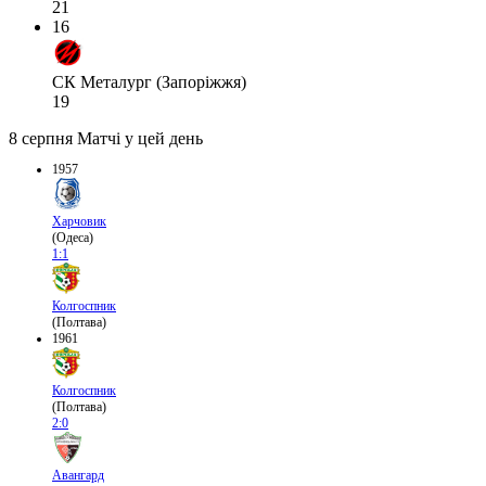
21
16
СК Металург (Запоріжжя)
19
8 серпня
Матчі у цей день
1957
Харчовик
(Одеса)
1:1
Колгоспник
(Полтава)
1961
Колгоспник
(Полтава)
2:0
Авангард