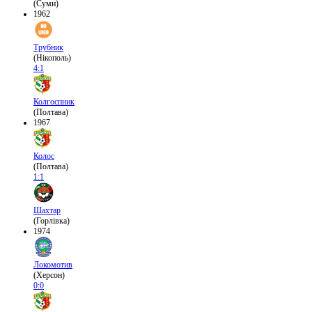
(Суми)
1962
Трубник
(Нікополь)
4:1
Колгоспник
(Полтава)
1967
Колос
(Полтава)
1:1
Шахтар
(Горлівка)
1974
Локомотив
(Херсон)
0:0