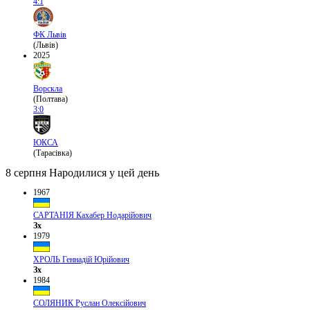
4:1
ФК Львів
(Львів)
2025
Ворскла
(Полтава)
3:0
ЮКСА
(Тарасівка)
8 серпня
Народилися у цей день
1967
САРТАНІЯ Кахабер Нодарійович
Зх
1979
ХРОЛЬ Геннадій Юрійович
Зх
1984
СОЛЯНИК Руслан Олексійович