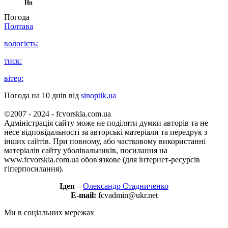
Нп
Погода
Полтава
вологість:
тиск:
вітер:
Погода на 10 днів від
sinoptik.ua
©2007 - 2024 - fcvorskla.com.ua
Адміністрація сайту може не поділяти думки авторів та не
несе відповідальності за авторські матеріали та передрук з
інших сайтів. При повному, або частковому використанні
матеріалів сайту уболівальників, посилання на
www.fcvorskla.com.ua обов'язкове (для інтернет-ресурсів
гіперпосилання).
Ідея
–
Олександр Стадниченко
E-mail:
fcvadmin@ukr.net
Ми в соціальних мережах