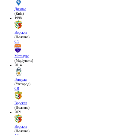
Динамо
(Київ)
1998
Ворскла
(Полтава)
0:1
Металург
(Маріуполь)
2014
Говерла
(Ужгород)
0:0
Ворскла
(Полтава)
2021
Ворскла
(Полтава)