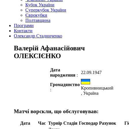
Кубок України
Суперкубок України
Єврокубки
Полтавщина
Програми
Контакти
Олександр Стадниченко
Валерій Афанасійович
ОЛЕКСІЄНКО
Дата
22.09.1947
народження
:
Громадянство
Кропивницький
:
, Україна
Матчі ворскли, що обслуговував:
Дата
Час
Турнір
Стадія
Господар
Рахунок
Гі