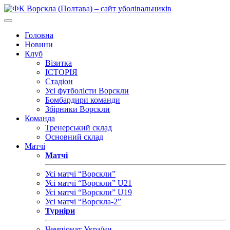
Головна
Новини
Клуб
Візитка
ІСТОРІЯ
Стадіон
Усі футболісти Ворскли
Бомбардири команди
Збірники Ворскли
Команда
Тренерський склад
Основний склад
Матчі
Матчі
Усі матчі “Ворскли”
Усі матчі “Ворскли” U21
Усі матчі “Ворскли” U19
Усі матчі “Ворскла-2”
Турніри
Чемпіонат України