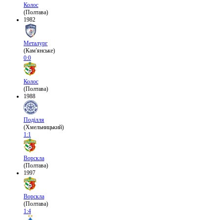
Колос
(Полтава)
1982
Металург
(Кам'янське)
0:0
Колос
(Полтава)
1988
Поділля
(Хмельницький)
1:1
Ворскла
(Полтава)
1997
Ворскла
(Полтава)
1:4