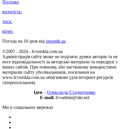
Полтава
вологість:
тиск:
вітер:
Погода на 10 днів від
sinoptik.ua
©2007 - 2024 - fcvorskla.com.ua
Адміністрація сайту може не поділяти думки авторів та не
несе відповідальності за авторські матеріали та передрук з
інших сайтів. При повному, або частковому використанні
матеріалів сайту уболівальників, посилання на
www.fcvorskla.com.ua обов'язкове (для інтернет-ресурсів
гіперпосилання).
Ідея
–
Олександр Стадниченко
E-mail:
fcvadmin@ukr.net
Ми в соціальних мережах