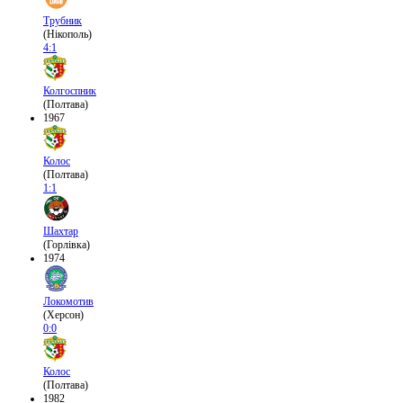
Трубник
(Нікополь)
4:1
Колгоспник
(Полтава)
1967
Колос
(Полтава)
1:1
Шахтар
(Горлівка)
1974
Локомотив
(Херсон)
0:0
Колос
(Полтава)
1982