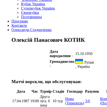
Кубок України
Суперкубок України
Єврокубки
Полтавщина
Програми
Контакти
Олександр Стадниченко
Олексій Панасович КОТИК
Дата
15.10.1950
народження
:
Громадянство
Луцьк
:
, Україна
Матчі ворскли, що обслуговував:
Дата
Час
Турнір
Стадія
Господар
Рахунок
Друга
Нива
Вор
17.04.1987
19:00
ліга. 6
10 тур
3:0
(Тернопіль)
(По
зона