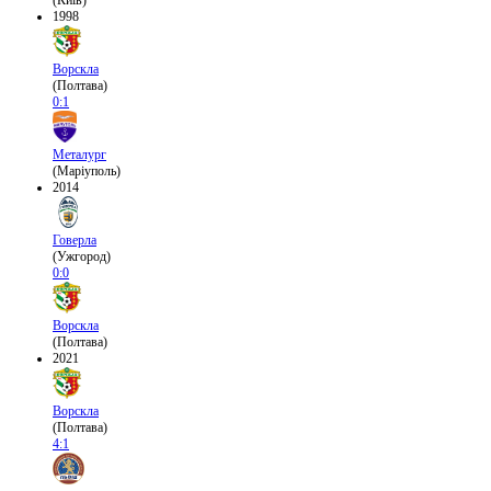
(Київ)
1998
Ворскла
(Полтава)
0:1
Металург
(Маріуполь)
2014
Говерла
(Ужгород)
0:0
Ворскла
(Полтава)
2021
Ворскла
(Полтава)
4:1