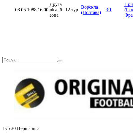
Друга
При
Ворскла
08.05.1988
16:00
ліга. 6
12 тур
3:1
(Іва
(Полтава)
зона
Фра
Тур 30
Перша ліга