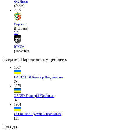
ФК Львів
(Львів)
2025
Ворскла
(Полтава)
3:0
ЮКСА
(Тарасівка)
8 серпня
Народилися у цей день
1967
САРТАНІЯ Кахабер Нодарійович
Зх
1979
ХРОЛЬ Геннадій Юрійович
Зх
1984
СОЛЯНИК Руслан Олексійович
Нп
Погода