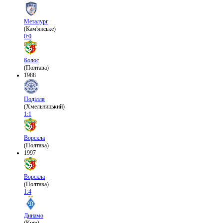
Металург
(Кам'янське)
0:0
Колос
(Полтава)
1988
Поділля
(Хмельницький)
1:1
Ворскла
(Полтава)
1997
Ворскла
(Полтава)
1:4
Динамо