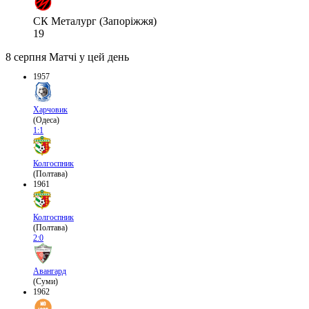
СК Металург (Запоріжжя)
19
8 серпня
Матчі у цей день
1957
Харчовик
(Одеса)
1:1
Колгоспник
(Полтава)
1961
Колгоспник
(Полтава)
2:0
Авангард
(Суми)
1962