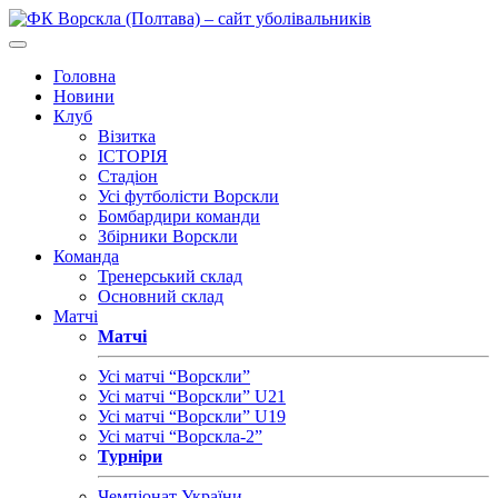
Головна
Новини
Клуб
Візитка
ІСТОРІЯ
Стадіон
Усі футболісти Ворскли
Бомбардири команди
Збірники Ворскли
Команда
Тренерський склад
Основний склад
Матчі
Матчі
Усі матчі “Ворскли”
Усі матчі “Ворскли” U21
Усі матчі “Ворскли” U19
Усі матчі “Ворскла-2”
Турніри
Чемпіонат України