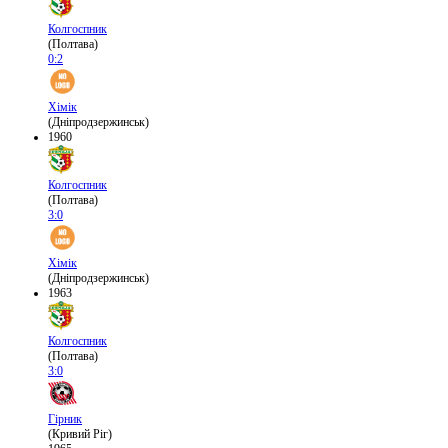
Колгоспник
(Полтава)
0:2
Хімік
(Дніпродзержинськ)
1960
Колгоспник
(Полтава)
3:0
Хімік
(Дніпродзержинськ)
1963
Колгоспник
(Полтава)
3:0
Гірник
(Кривий Ріг)