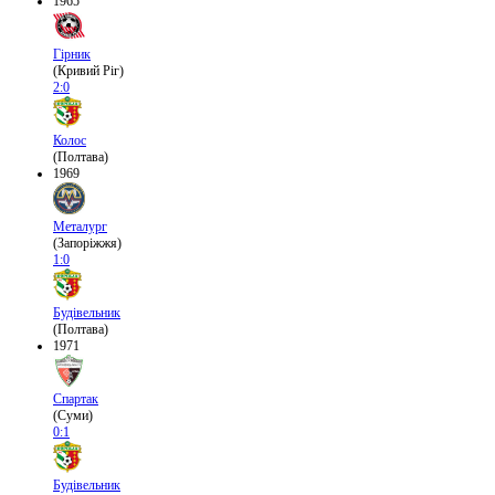
1965
Гірник
(Кривий Ріг)
2:0
Колос
(Полтава)
1969
Металург
(Запоріжжя)
1:0
Будівельник
(Полтава)
1971
Спартак
(Суми)
0:1
Будівельник