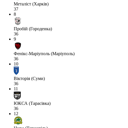
Металіст (Харків)
37
8
Пробій (Городенка)
36
9
Фенікс-Маріуполь (Маріуполь)
36
10
Вікторія (Суми)
36
11
ЮКСА (Тарасівка)
36
12