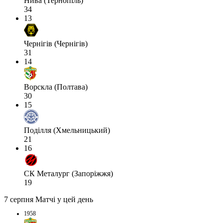
Нива (Тернопіль)
34
13
Чернігів (Чернігів)
31
14
Ворскла (Полтава)
30
15
Поділля (Хмельницький)
21
16
СК Металург (Запоріжжя)
19
7 серпня
Матчі у цей день
1958