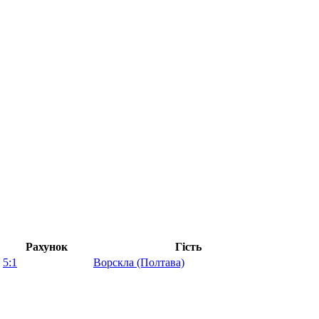
Рахунок
Гість
5:1
Ворскла (Полтава)