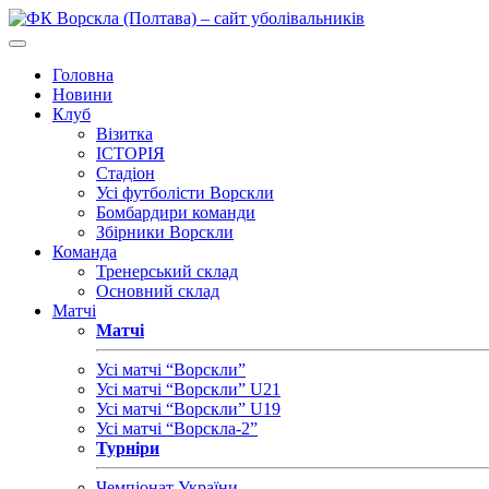
Головна
Новини
Клуб
Візитка
ІСТОРІЯ
Стадіон
Усі футболісти Ворскли
Бомбардири команди
Збірники Ворскли
Команда
Тренерський склад
Основний склад
Матчі
Матчі
Усі матчі “Ворскли”
Усі матчі “Ворскли” U21
Усі матчі “Ворскли” U19
Усі матчі “Ворскла-2”
Турніри
Чемпіонат України