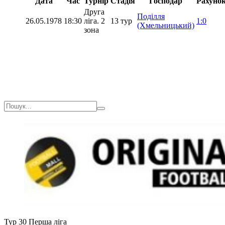
Дата
Час
Турнір
Стадія
Господар
Рахуно
Друга
Поділля
26.05.1978
18:30
ліга. 2
13 тур
1:0
(Хмельницький)
зона
Тур 30
Перша ліга