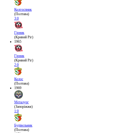
Колгоспник
(Полтава)
3:0
Гірник
(Кривий Ріг)
1965
Гірник
(Кривий Ріг)
2:0
Колос
(Полтава)
1969
Металург
(Запоріжжя)
1:0
Будівельник
(Полтава)