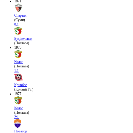
1971
Спартак
(Суми)
0:1
Будівельник
(Полтава)
1975
Колос
(Полтава)
1:1
Кривбас
(Кривий Ріг)
1977
Колос
(Полтава)
2:1
Новатор