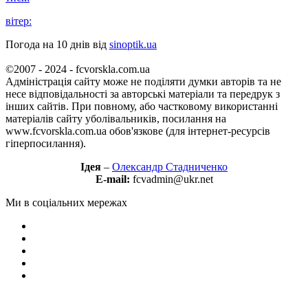
вітер:
Погода на 10 днів від
sinoptik.ua
©2007 - 2024 - fcvorskla.com.ua
Адміністрація сайту може не поділяти думки авторів та не
несе відповідальності за авторські матеріали та передрук з
інших сайтів. При повному, або частковому використанні
матеріалів сайту уболівальників, посилання на
www.fcvorskla.com.ua обов'язкове (для інтернет-ресурсів
гіперпосилання).
Ідея
–
Олександр Стадниченко
E-mail:
fcvadmin@ukr.net
Ми в соціальних мережах