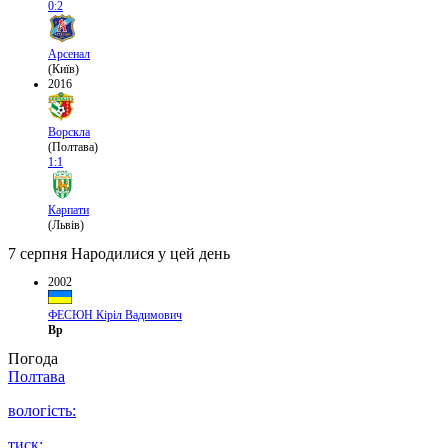
0:2
Арсенал
(Київ)
2016
Ворскла
(Полтава)
1:1
Карпати
(Львів)
7 серпня
Народилися у цей день
2002
ФЕСЮН Кіріл Вадимович
Вр
Погода
Полтава
вологість:
тиск: