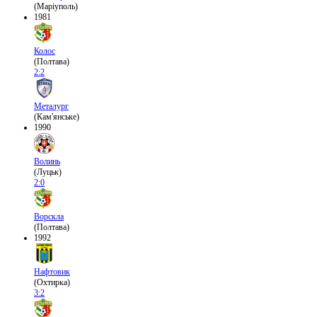
(Маріуполь)
1981
Колос
(Полтава)
2:2
Металург
(Кам'янське)
1990
Волинь
(Луцьк)
2:0
Ворскла
(Полтава)
1992
Нафтовик
(Охтирка)
3:2