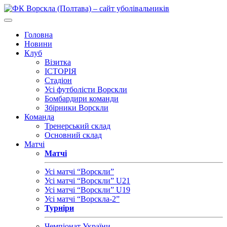
Головна
Новини
Клуб
Візитка
ІСТОРІЯ
Стадіон
Усі футболісти Ворскли
Бомбардири команди
Збірники Ворскли
Команда
Тренерський склад
Основний склад
Матчі
Матчі
Усі матчі “Ворскли”
Усі матчі “Ворскли” U21
Усі матчі “Ворскли” U19
Усі матчі “Ворскла-2”
Турніри
Чемпіонат України