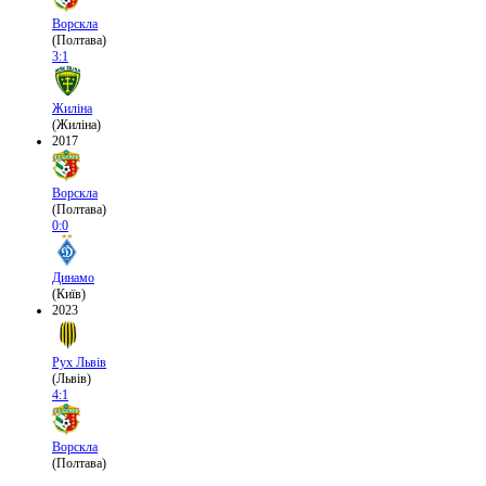
Ворскла
(Полтава)
3:1
Жиліна
(Жиліна)
2017
Ворскла
(Полтава)
0:0
Динамо
(Київ)
2023
Рух Львів
(Львів)
4:1
Ворскла
(Полтава)