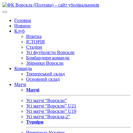
Головна
Новини
Клуб
Візитка
ІСТОРІЯ
Стадіон
Усі футболісти Ворскли
Бомбардири команди
Збірники Ворскли
Команда
Тренерський склад
Основний склад
Матчі
Матчі
Усі матчі “Ворскли”
Усі матчі “Ворскли” U21
Усі матчі “Ворскли” U19
Усі матчі “Ворскла-2”
Турніри
Чемпіонат України