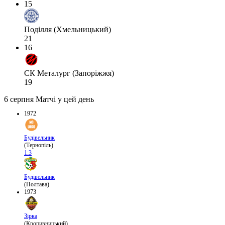
15
Поділля (Хмельницький)
21
16
СК Металург (Запоріжжя)
19
6 серпня
Матчі у цей день
1972
Будівельник
(Тернопіль)
1:3
Будівельник
(Полтава)
1973
Зірка
(Кропивницький)