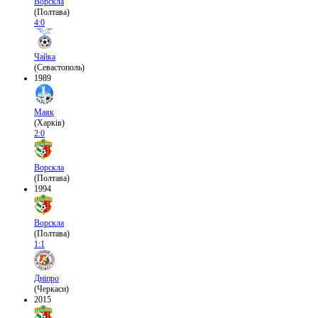
Ворскла
(Полтава)
4:0
Чайка
(Севастополь)
1989
Маяк
(Харків)
2:0
Ворскла
(Полтава)
1994
Ворскла
(Полтава)
1:1
Дніпро
(Черкаси)
2015