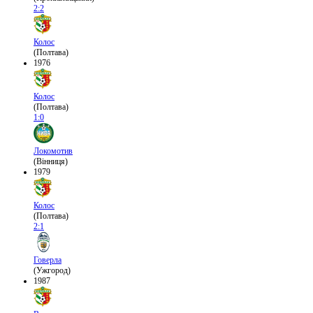
2:2
Колос
(Полтава)
1976
Колос
(Полтава)
1:0
Локомотив
(Вінниця)
1979
Колос
(Полтава)
2:1
Говерла
(Ужгород)
1987