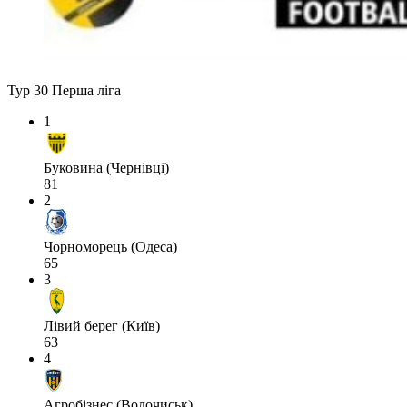
Тур 30
Перша ліга
1
Буковина (Чернівці)
81
2
Чорноморець (Одеса)
65
3
Лівий берег (Київ)
63
4
Агробізнес (Волочиськ)