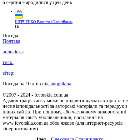
6 серпня
Народилися у цей день
1992
ШЕВЧЕНКО Валентин Олексійович
Пз
Погода
Полтава
вологість:
тиск:
вітер:
Погода на 10 днів від
sinoptik.ua
©2007 - 2024 - fcvorskla.com.ua
Адміністрація сайту може не поділяти думки авторів та не
несе відповідальності за авторські матеріали та передрук з
інших сайтів. При повному, або частковому використанні
матеріалів сайту уболівальників, посилання на
www.fcvorskla.com.ua обов'язкове (для інтернет-ресурсів
гіперпосилання).
Ідея
–
Олександр Стадниченко