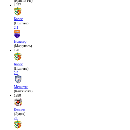
(Кривий Ріг)
1977
Колос
(Полтава)
2:1
Новатор
(Маріуполь)
1981
Колос
(Полтава)
2:2
Металург
(Кам'янське)
1990
Волинь
(Луцьк)
2:0