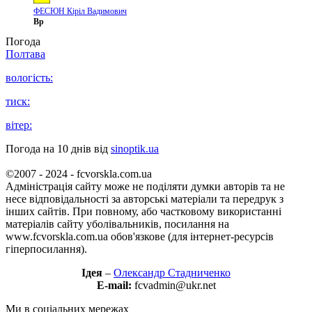
ФЕСЮН Кіріл Вадимович
Вр
Погода
Полтава
вологість:
тиск:
вітер:
Погода на 10 днів від
sinoptik.ua
©2007 - 2024 - fcvorskla.com.ua
Адміністрація сайту може не поділяти думки авторів та не
несе відповідальності за авторські матеріали та передрук з
інших сайтів. При повному, або частковому використанні
матеріалів сайту уболівальників, посилання на
www.fcvorskla.com.ua обов'язкове (для інтернет-ресурсів
гіперпосилання).
Ідея
–
Олександр Стадниченко
E-mail:
fcvadmin@ukr.net
Ми в соціальних мережах