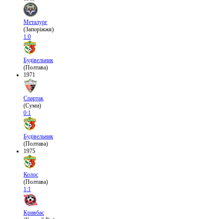
Металург
(Запоріжжя)
1:0
Будівельник
(Полтава)
1971
Спартак
(Суми)
0:1
Будівельник
(Полтава)
1975
Колос
(Полтава)
1:1
Кривбас