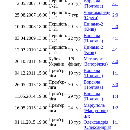
Першість
Ворскла
12.05.2007
16:00
26 тур
3:1
U-21
(Полтава)
Першість
Чорноморець
25.08.2007
16:00
7 тур
2:0
U-21
(Одеса)
Першість
Динамо-2
10.05.2008
18:00
29 тур
2:0
U-21
(Київ)
Першість
Ворскла
03.04.2009
13:00
22 тур
4:1
U-21
(Полтава)
Першість
Динамо-2
12.03.2010
14:00
20 тур
4:1
U-21
(Київ)
Кубок
1/8
Металург
26.10.2011
19:00
3:0
України
фіналу
(Запоріжжя)
Прем'єр-
Ворскла
04.12.2011
15:30
19 тур
1:1
ліга
(Полтава)
Прем'єр-
Ворскла
26.05.2013
18:00
30 тур
3:0
ліга
(Полтава)
Прем'єр-
Ворскла
11.05.2014
19:30
29 тур
1:4
ліга
(Полтава)
Прем'єр-
Маріуполь
16.05.2015
14:00
24 тур
1:2
ліга
(Маріуполь)
ФК
Прем'єр-
01.11.2015
19:30
13 тур
Олександрія
1:1
ліга
(Олександрія)