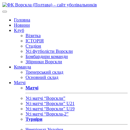
Головна
Новини
Клуб
Візитка
ІСТОРІЯ
Стадіон
Усі футболісти Ворскли
Бомбардири команди
Збірники Ворскли
Команда
Тренерський склад
Основний склад
Матчі
Матчі
Усі матчі “Ворскли”
Усі матчі “Ворскли” U21
Усі матчі “Ворскли” U19
Усі матчі “Ворскла-2”
Турніри
Чемпіонат України