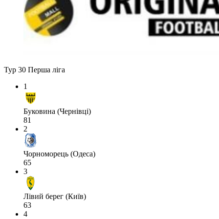
Тур 30
Перша ліга
1
Буковина (Чернівці)
81
2
Чорноморець (Одеса)
65
3
Лівий берег (Київ)
63
4