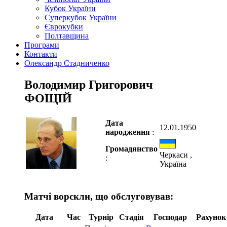
Кубок України
Суперкубок України
Єврокубки
Полтавщина
Програми
Контакти
Олександр Стадниченко
Володимир Григорович
ФОЩІЙ
Дата
12.01.1950
народження
:
Громадянство
Черкаси ,
:
Україна
Матчі ворскли, що обслуговував:
Дата
Час
Турнір
Стадія
Господар
Рахунок