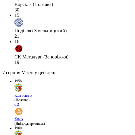
Ворскла (Полтава)
30
15
Поділля (Хмельницький)
21
16
СК Металург (Запоріжжя)
19
7 серпня
Матчі у цей день
1958
Колгоспник
(Полтава)
0:2
Хімік
(Дніпродзержинськ)
1960