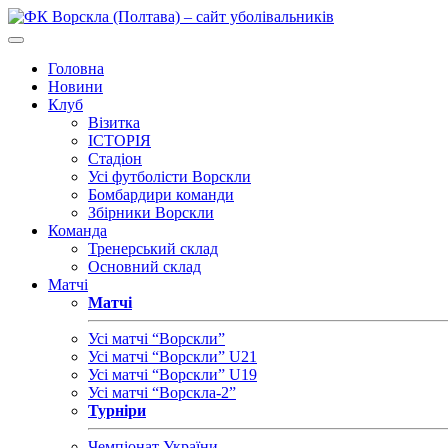
Головна
Новини
Клуб
Візитка
ІСТОРІЯ
Стадіон
Усі футболісти Ворскли
Бомбардири команди
Збірники Ворскли
Команда
Тренерський склад
Основний склад
Матчі
Матчі
Усі матчі “Ворскли”
Усі матчі “Ворскли” U21
Усі матчі “Ворскли” U19
Усі матчі “Ворскла-2”
Турніри
Чемпіонат України