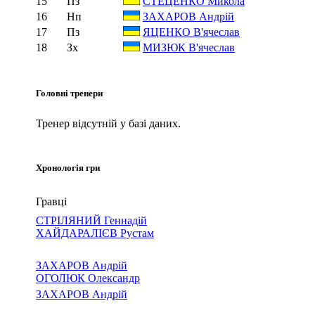
15
Пз
СТЕЦЕНКО Микола
16
Нп
ЗАХАРОВ Андрій
17
Пз
ЯЦЕНКО В'ячеслав
18
Зх
МИЗЮК В'ячеслав
Головні тренери
Тренер відсутній у базі даних.
Хронологія гри
Гравці
СТРІЛЯНИЙ Геннадій
ХАЙДАРАЛІЄВ Рустам
ЗАХАРОВ Андрій
ОГОЛЮК Олександр
ЗАХАРОВ Андрій