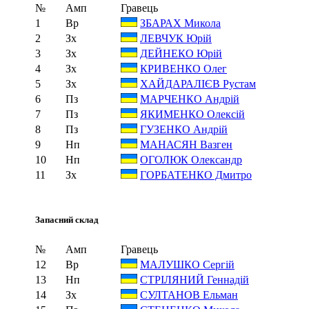
№
Амп
Гравець
1
Вр
ЗБАРАХ Микола
2
Зх
ЛЕВЧУК Юрій
3
Зх
ДЕЙНЕКО Юрій
4
Зх
КРИВЕНКО Олег
5
Зх
ХАЙДАРАЛІЄВ Рустам
6
Пз
МАРЧЕНКО Андрій
7
Пз
ЯКИМЕНКО Олексій
8
Пз
ГУЗЕНКО Андрій
9
Нп
МАНАСЯН Вазген
10
Нп
ОГОЛЮК Олександр
11
Зх
ГОРБАТЕНКО Дмитро
Запасний склад
№
Амп
Гравець
12
Вр
МАЛУШКО Сергій
13
Нп
СТРІЛЯНИЙ Геннадій
14
Зх
СУЛТАНОВ Ельман