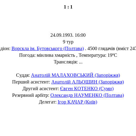
1 : 1
24.09.1993. 16:00
9 тур
діон:
Ворскла ім. Бутовського (Полтава)
. 4500 глядачів (вміст 24
Погода: мінлива хмарність , Температура: 19ºC
Трансляція: ...
Суддя:
Анатолій МАЛАХОВСЬКИЙ (Запоріжжя)
Перший асистент:
Анатолій АЛЬОШИН (Запоріжжя)
Другий асистент:
Євген КОТЕНКО (Суми)
Резервний арбітр:
Олександр НАУМЕНКО (Полтава)
Делегат:
Ігор КАЧАР (Київ)