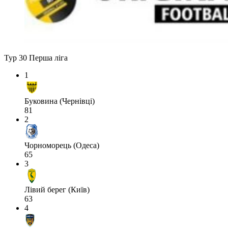
Тур 30
Перша ліга
1
Буковина (Чернівці)
81
2
Чорноморець (Одеса)
65
3
Лівий берег (Київ)
63
4