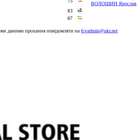
75
ВОЛОШИН Ярослав
83
87
шими даними прохання повідомляти на
fcvadmin@ukr.net