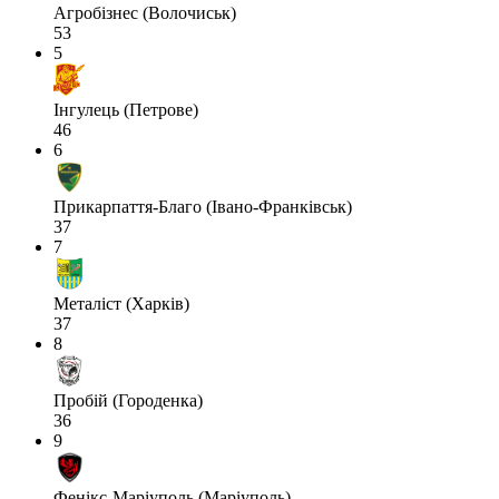
Агробізнес (Волочиськ)
53
5
Інгулець (Петрове)
46
6
Прикарпаття-Благо (Івано-Франківськ)
37
7
Металіст (Харків)
37
8
Пробій (Городенка)
36
9
Фенікс-Маріуполь (Маріуполь)