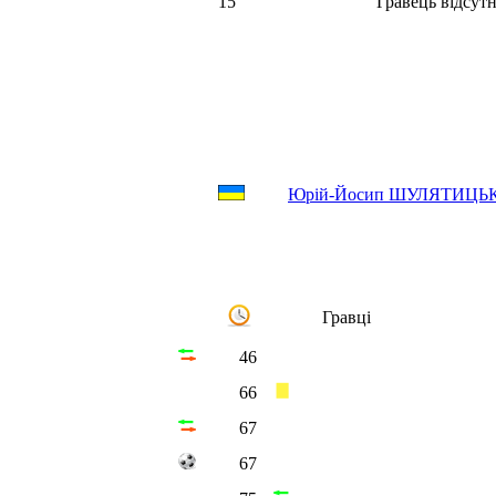
15
Гравець відсутн
Юрій-Йосип ШУЛЯТИЦЬ
Гравці
46
66
67
67