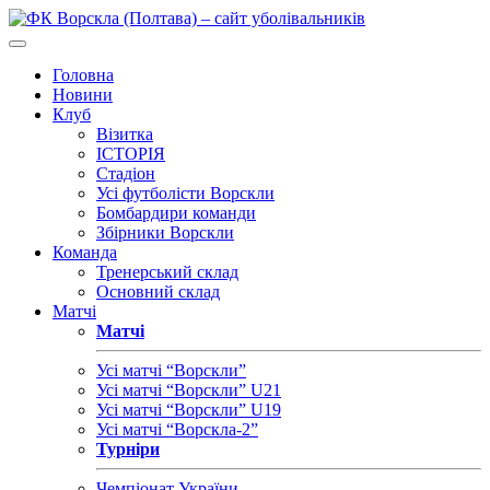
Головна
Новини
Клуб
Візитка
ІСТОРІЯ
Стадіон
Усі футболісти Ворскли
Бомбардири команди
Збірники Ворскли
Команда
Тренерський склад
Основний склад
Матчі
Матчі
Усі матчі “Ворскли”
Усі матчі “Ворскли” U21
Усі матчі “Ворскли” U19
Усі матчі “Ворскла-2”
Турніри
Чемпіонат України