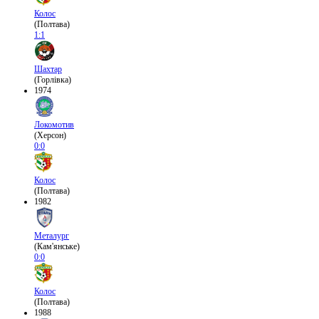
Колос
(Полтава)
1:1
Шахтар
(Горлівка)
1974
Локомотив
(Херсон)
0:0
Колос
(Полтава)
1982
Металург
(Кам'янське)
0:0
Колос
(Полтава)
1988