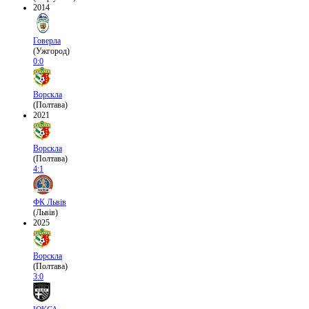
2014
Говерла
(Ужгород)
0:0
Ворскла
(Полтава)
2021
Ворскла
(Полтава)
4:1
ФК Львів
(Львів)
2025
Ворскла
(Полтава)
3:0