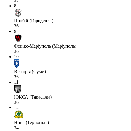
37
8
Пробій (Городенка)
36
9
Фенікс-Маріуполь (Маріуполь)
36
10
Вікторія (Суми)
36
11
ЮКСА (Тарасівка)
36
12
Нива (Тернопіль)
34