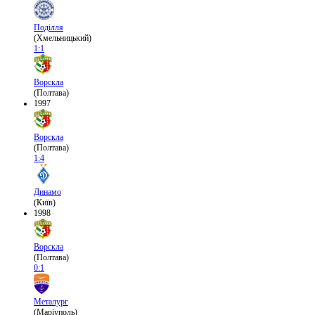
Поділля
(Хмельницький)
1:1
Ворскла
(Полтава)
1997
Ворскла
(Полтава)
1:4
Динамо
(Київ)
1998
Ворскла
(Полтава)
0:1
Металург
(Маріуполь)