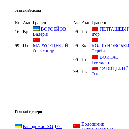
Запасний склад
№
Амп
Гравець
№
Амп
Гравець
ПЕТРАШЕВИ
ВОРОБЙОВ
16
Вр
99
Пз
Ігор
Валерій
99
Пз
МАРУСЕЦЬКИЙ
99
Зх
КОЛТУНОВСЬК
Олександр
Сергій
ВОЙТАС
99
Нп
Геннадій
САВИЦЬКИЙ
99
Пз
Олег
Головні тренери
Володимир
Володимир ХОДУС