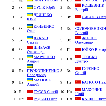
1
Вр
1
Вр
СВІРКОВ Юрі
МОРГУН Олег
КОШЕВНИК
2
Зх
2
Зх
СУСІК Юрій
Валерій
ДЕЙНЕКО
3
Зх
3
Зх
СИСОЄВ Оле
Юрій
КРИВЕНКО
4
Зх
4
Зх
СОЛОДОВНИКО
Олег
Валерій
ЖИЛЮК
ЛУКАШ
5
Зх
5
Зх
Олександр
Сергій
ШИБАЄВ
6
Зх
6
Пз
ЮЙКО Віктор
Олександр
ТРОСКО
МАРЧЕНКО
7
Пз
7
Нп
Дмитро
Андрій
ГУРЕНКО
8
Пз
8
Зх
ПРОКОПИНЕНКО
Сергій
Володимир
МАТЮХА
9
Пз
9
Пз
БАТЮТО Пав
Андрій
МАЗУРЧИК
10
Нп
ГУСЄВ Сергій
10
Нп
Юрій
11
Нп
РУДЬКО Олег
11
Нп
КАШКО Вікт