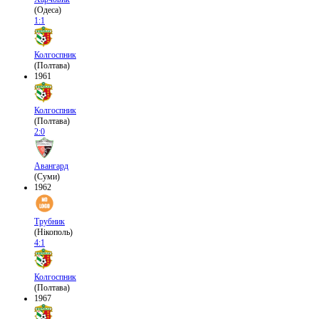
(Одеса)
1:1
Колгоспник
(Полтава)
1961
Колгоспник
(Полтава)
2:0
Авангард
(Суми)
1962
Трубник
(Нікополь)
4:1
Колгоспник
(Полтава)
1967