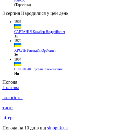
ЮКСА
(Тарасівка)
8 серпня
Народилися у цей день
1967
САРТАНІЯ Кахабер Нодарійович
Зх
1979
ХРОЛЬ Геннадій Юрійович
Зх
1984
СОЛЯНИК Руслан Олексійович
Нп
Погода
Полтава
вологість:
тиск:
вітер:
Погода на 10 днів від
sinoptik.ua